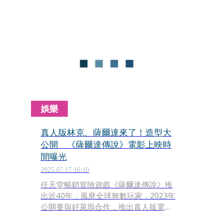
Jackman）飾演的牧羊人喬治的不明死
亡，決定伸張正義，展開一場「毛茸
茸」的推理辦案。
娛樂
真人版林克、薩爾達來了！造型大
公開 《薩爾達傳說》電影上映時
間曝光
2025.07.17 16:10
任天堂暢銷冒險遊戲《薩爾達傳說》推
出近40年，風靡全球無數玩家，2023年
公開要與好萊塢合作，推出真人版電