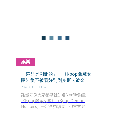
次，成為漫威有史以來最高的預告點閱
成績，超越2年前的《死侍與金剛
狼》。但是媒體最在意的，男主角湯姆
霍蘭德（Tom Holland）公開宣傳時，
手上還是沒戴戒指。
娛樂
「這只是剛開始」 《Kpop獵魔女
團》從不被看好到到奧斯卡鍍金
2026.03.16 13:52
雖然好像大家都早就知道Netflix動畫
《Kpop獵魔女團》（Kpop Demon
Hunters）一定會拍續集，但官方遲遲
沒有確認，各種消息都已經滿天飛。