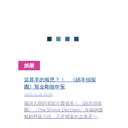
峰》（Goat），力邀新北國王隊總經理
毛加恩、球星呂政儒、李愷諺獻聲中文
版配音，並公佈與人氣天團CORTIS的夢
幻合作，獻唱主題曲〈Mention
Me〉。
娛樂
這算羊的報恩？！ 《綿羊偵探
團》幫金剛狼申冤
2025.12.20 18:04
腦洞大開的電影什麼都有！《綿羊偵探
團》（The Shppe Dectives）改編德國
暢銷懸疑小說，只是辦案的主角是一群
綿羊！牠們為了休傑克曼（Hugh