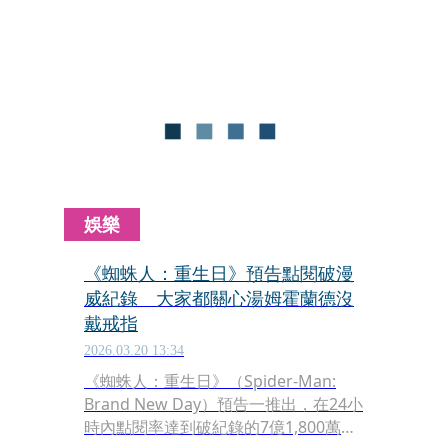
績，超強口碑讓電影大幅超過原本預測
的票房，全球票房更累積突破美金1.4億
元。這也是在疫情過後，繼《奧本海
默》《F1》之後，第3部海外首映突破
美金5,000萬元的非續集、非系列電影。
娛樂
《蜘蛛人：重生日》預告點閱破漫
威紀錄 大家都關心湯姆霍蘭德沒
戴戒指
2026.03.20 13:34
《蜘蛛人：重生日》（Spider-Man:
Brand New Day）預告一推出，在24小
時內點閱率達到破紀錄的7億1,800萬