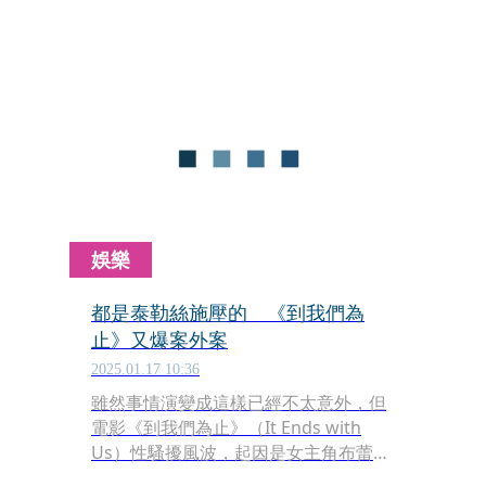
近23年後，導演丹尼鮑伊（Danny
Boyle）再次回歸活屍題材，打造了
《28年毀滅倒數》（28 Years
Later）。
娛樂
都是泰勒絲施壓的 《到我們為
止》又爆案外案
2025.01.17 10:36
雖然事情演變成這樣已經不太意外，但
電影《到我們為止》（It Ends with
Us）性騷擾風波，起因是女主角布蕾克
萊芙莉（Blake Lively）與導演兼男主角