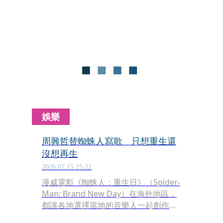
討論，千黛亞居然直接威脅他，如果不
接演就分手！
娛樂
周興哲替蜘蛛人寫歌 只想重生還
沒想再生
2026.07.15 15:22
漫威電影《蜘蛛人：重生日》（Spider-
Man: Brand New Day）在海外地區，
都讓各地選擇當地的音樂人一起創作片
尾曲。日本是Mr.s Green