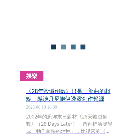
影，讓不少玩家相當期待。近日任天堂
首席遊戲設計師宮本茂，在社群媒體公
開了真人版電影的選角，曝光主角林
克、薩爾達的穿著戲服的照片，並宣布
電影預計將於2027年5月7日上映。
娛樂
《28年毀滅倒數》只是三部曲的起
點 導演丹尼鮑伊透露創作起源
2025.06.18 18:39
2002年的恐怖末日題材《28天毀滅倒
數》（28 Days Later），首創把活屍變
成「動作超快的活屍」，比後來的《活
人生吃》《屍速列車》都要早，在相隔