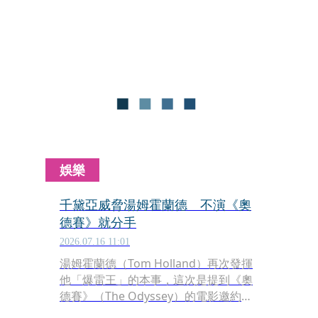
幾乎是讓蜘蛛人獨自出擊、少了許多漫
威大咖同事撐場，短短五天全台票房正
式突破新台幣1.73億元，勇奪2026年開
片冠軍，更寫下《蜘蛛人》系列全新里
程碑。全球票房已突破美金9.27億元，
橫掃67個市場票房冠軍。在北美的上映
成績達到美金3億5,500萬元，距離2019
年《復仇者聯盟：終局之戰》締造的美
金3億5,710萬元，差一點點就要超車
了。
娛樂
千黛亞威脅湯姆霍蘭德 不演《奧
德賽》就分手
2026.07.16 11:01
湯姆霍蘭德（Tom Holland）再次發揮
他「爆雷王」的本事，這次是提到《奧
德賽》（The Odyssey）的電影邀約
時，回家跟另一半千黛亞（Zendaya）