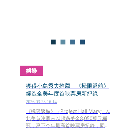
Apple〈Brand New〉，台灣則是請周
興哲量身打造〈All For You〉，這首歌
也會在7月25日的「2025大稻埕夏日
節」搭配無人機燈光秀展演中亮相，以
及7月28日《蜘蛛人：重生日》首映會
上，由周興哲本人首度現場表演。
娛樂
獲得小島秀夫推薦 《極限返航》
締造全美年度首映票房新紀錄
2026.03.23 16:14
《極限返航》（Project Hail Mary）以
北美首映週末以超過美金8,050萬元稱
冠，寫下今年最高首映票房紀錄，同時
也是亞馬遜米高梅影業史上最佳首映成