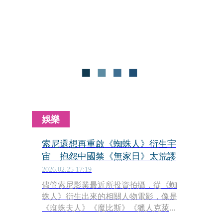
Netflix與索尼動畫正式宣佈，續集正式
開工，加上在第98屆奧斯卡拿下最佳動
畫、最佳原創歌曲，連奧斯卡官方都在
社群媒體上發佈，「魂門安全了！」
娛樂
索尼還想再重啟《蜘蛛人》衍生宇
宙 抱怨中國禁《無家日》太荒謬
2026.02.25 17:19
儘管索尼影業最近所投資拍攝，從《蜘
蛛人》衍生出來的相關人物電影，像是
《蜘蛛夫人》《魔比斯》《獵人克萊
文》，在票房上都頗為失望，但依舊不