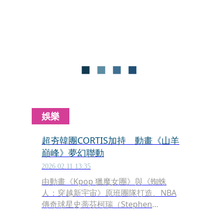
排除想要繼續重啟。同時也透露，當初
中國把《蜘蛛人：無家日》禁掉的理由
太荒謬。
娛樂
超夯韓團CORTIS加持 動畫《山羊
巔峰》夢幻聯動
2026.02.11 13:35
由動畫《Kpop 獵魔女團》與《蜘蛛
人：穿越新宇宙》原班團隊打造、NBA
傳奇球星史蒂芬柯瑞（Stephen
Curry）跨界監製的動畫電影《山羊巔