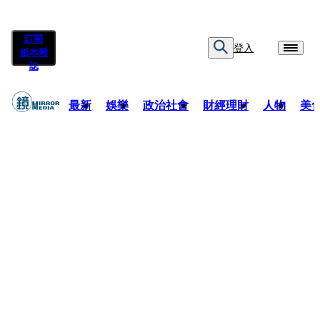
訂閱
登入
紙本雜
誌
最新
娛樂
政治社會
財經理財
人物
美