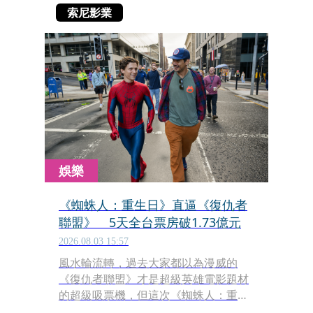
索尼影業
娛樂
《蜘蛛人：重生日》直逼《復仇者
聯盟》 5天全台票房破1.73億元
2026.08.03 15:57
風水輪流轉，過去大家都以為漫威的
《復仇者聯盟》才是超級英雄電影題材
的超級吸票機，但這次《蜘蛛人：重生
日》（Spider-Man: Brand New Day）