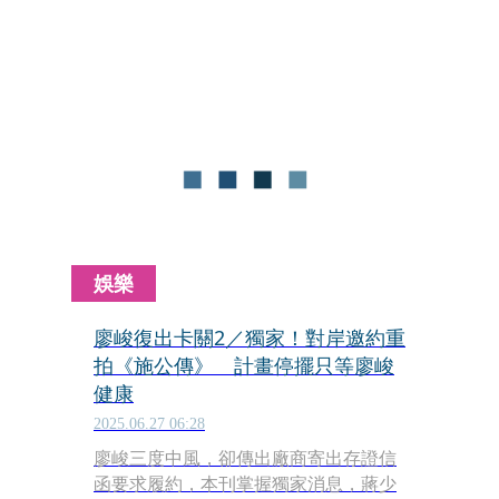
宮歐買尬》及網路節目《玩命街頭》
《威廉沈歡樂送》等6個節目，最高紀
錄一週有6天得進棚或出外景錄影，僅
留1天陪伴妻小。加上配合度佳，深受
廠商喜愛，即使沒有錄影也得要拍業配
以及演講邀約不斷，讓他幾乎沒有時間
充份休息。也因為他「錢來就幹」的原
則，讓他終於過於勞累病倒。
娛樂
廖峻復出卡關2／獨家！對岸邀約重
拍《施公傳》 計畫停擺只等廖峻
健康
2025.06.27 06:28
廖峻三度中風，卻傳出廠商寄出存證信
函要求履約，本刊掌握獨家消息，蔣少