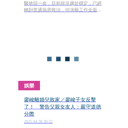
醫搶回一命，目前狀況趨於穩定，已經
轉到普通病房救治，但演藝工作全面停
擺。本刊掌握獨家消息，廖峻自2018年
首次中風後，於去年8月間將演藝工作
簽約給新東家，在經紀人規劃下在
YouTube頻道做行腳節目《歐吉尚》，
因而不少業配代言廠商找上門，事發當
天下午原本要出席代言活動，卻沒想到
一早醒來中風，導致無法履約，而經紀
人也將收到一半的代言費退還給廠商喜
之丹。
娛樂
廖峻離婚兒敗家／廖峻子女反擊
了！ 警告父親女友人：嚴守道德
分際
2025.04.30 20:32