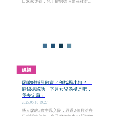
日返家休養，兒子廖錦德偶爾在社群曬
照曝近況之際，卻爆出其經紀公司收到
多封來自廠商的存證信函，要求廖峻履
行先前已簽訂的演藝合約，索賠金額合
計高達近500萬元。對此，經紀人蔣少
坦言「非常無奈」，更透露自己是「看
新聞才知道他出院」。
娛樂
廖峻離婚兒敗家／劍指楊小姐？
廖錦德烙話「下月女兒婚禮是吧，
我去定囉」
2025.06.18 19:27
藝人廖峻3度中風入院，經過2個月治療