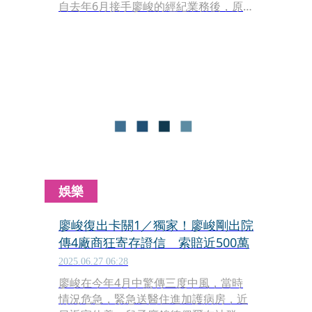
自去年6月接手廖峻的經紀業務後，原
本規劃千萬元製作拍攝《施公傳》系
列，廖峻擔綱演出外，更身兼製作人，
原本預計今年8、9月在廈門開拍，如今
卻因廖峻復健路漫長而確定暫緩。
娛樂
廖峻復出卡關1／獨家！廖峻剛出院
傳4廠商狂寄存證信 索賠近500萬
2025.06.27 06:28
廖峻在今年4月中驚傳三度中風，當時
情況危急，緊急送醫住進加護病房，近