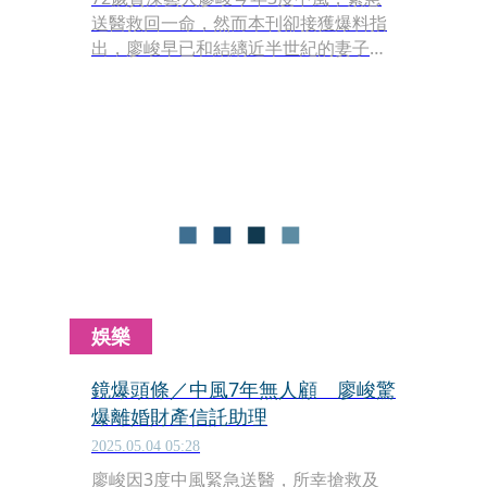
送醫救回一命，然而本刊卻接獲爆料指
出，廖峻早已和結縭近半世紀的妻子離
婚，這幾年中風也不見他兒子廖錦德等
人在旁照顧，而是由認識多年的女助理
成為主要照顧者。廖錦德反擊，並控該
名女助理竊取廖峻的重要物品，今（11
日）他再曬出一張撫摸廖峻額頭的照
片，表示已經把廖峻接回家了。
娛樂
鏡爆頭條／中風7年無人顧 廖峻驚
爆離婚財產信託助理
2025.05.04 05:28
廖峻因3度中風緊急送醫，所幸搶救及