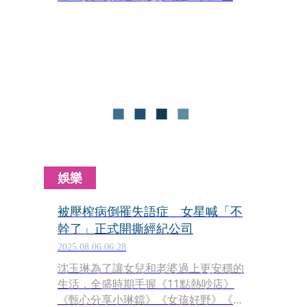
照顧者」、為他擦屎擦尿的女密友楊文
慈，因財務糾紛對簿公堂。廖錦德於5
日凌晨在社群限時動態中，也公開父子
間多年來的紛爭與和解過程。
娛樂
被壓榨病倒罹失語症 女星喊「不
幹了」正式開撕經紀公司
2025.08.06 06:28
沈玉琳為了讓女兒和老婆過上更安穩的
生活，全盛時期手握《11點熱吵店》
《甄心分享小琳鐺》《女孩好野》《后