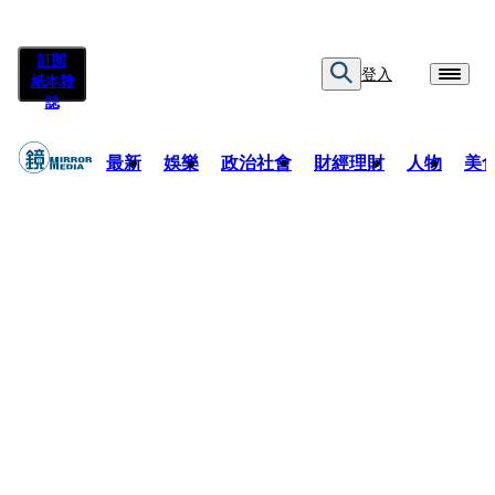
訂閱
登入
紙本雜
誌
最新
娛樂
政治社會
財經理財
人物
美