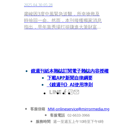
2025.04.30 05:28
廖峻因3度中風緊急送醫，所幸搶救及
時撿回一命。然而，本刊接獲獨家消息
指出，早年靠秀場打拚賺進大筆財富、
置產有成的廖峻，其實與結縭近半世紀
的妻子早已貌合神離，中風7年來不見
子女、妻子在旁照顧，現已72歲的他去
年底更悄悄簽字離婚，婚姻正式劃下句
點。
鏡週刊紙本雜誌
訂閱電子雜誌
內容授權
下載APP
新聞自律綱要
《鏡週刊》AI使用準則
客服信箱
MM-onlineservice@mirrormedia.mg
客服電話
02-6633-3966
服務時間
週一至週五上午10時至下午6時