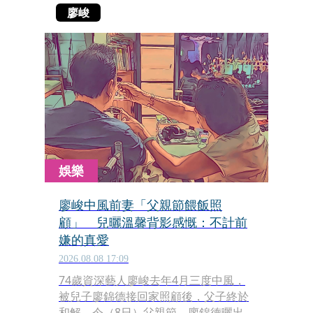
廖峻
娛樂
廖峻中風前妻「父親節餵飯照
顧」 兒曬溫馨背影感慨：不計前
嫌的真愛
2026.08.08 17:09
74歲資深藝人廖峻去年4月三度中風，
被兒子廖錦德接回家照顧後，父子終於
和解。今（8日）父親節，廖錦德曬出