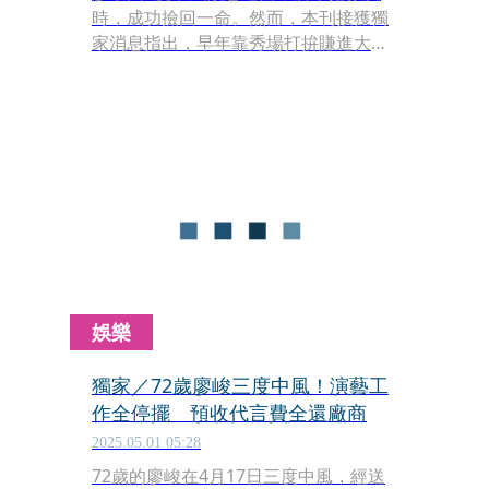
時，成功撿回一命。然而，本刊接獲獨
家消息指出，早年靠秀場打拚賺進大筆
財富、置產有成的廖峻，沒想到與結縭
近半世紀的妻子早已貌合神離，中風7
年來不見子女、妻子在旁照顧，現已72
歲的他去年底更悄悄簽字離婚，婚姻正
式劃下句點。
娛樂
獨家／72歲廖峻三度中風！演藝工
作全停擺 預收代言費全還廠商
2025.05.01 05:28
72歲的廖峻在4月17日三度中風，經送