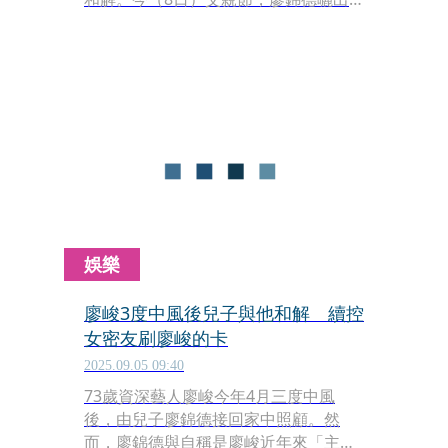
媽媽在家中客廳照顧爸爸的溫馨背影，
感慨母親示範了何謂不計前嫌的真愛。
娛樂
廖峻3度中風後兒子與他和解 續控
女密友刷廖峻的卡
2025.09.05 09:40
73歲資深藝人廖峻今年4月三度中風
後，由兒子廖錦德接回家中照顧。然
而，廖錦德與自稱是廖峻近年來「主要