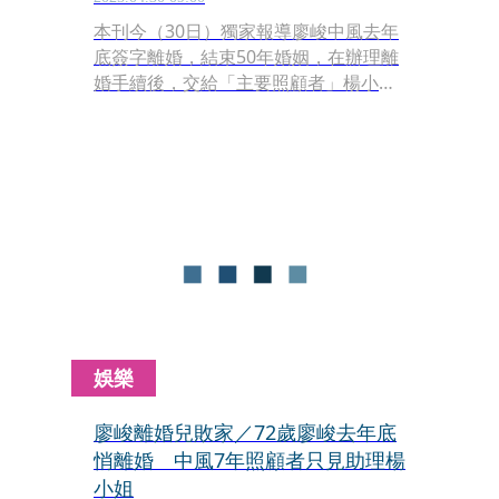
本刊今（30日）獨家報導廖峻中風去年
底簽字離婚，結束50年婚姻，在辦理離
婚手續後，交給「主要照顧者」楊小姐
一包「重要東西」，沒想到本月17日廖
峻三度中風後，家屬卻立刻要求她交出
東西，甚至到派出所以偷竊名義向她提
告。對此本刊也在新聞曝光後取得楊小
姐的聲明表示，為避免爭議擴大，已將
廖峻委託的重要物件，交給律師，並將
依法律程序處理。
娛樂
廖峻離婚兒敗家／72歲廖峻去年底
悄離婚 中風7年照顧者只見助理楊
小姐