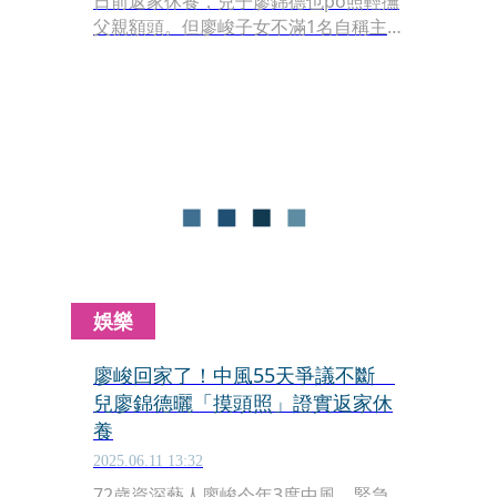
日前返家休養，兒子廖錦德也po照輕撫
父親額頭。但廖峻子女不滿1名自稱主
要照顧者的楊小姐爆料內容，雙方對簿
公堂，家務事躍上新聞版面。
娛樂
廖峻回家了！中風55天爭議不斷
兒廖錦德曬「摸頭照」證實返家休
養
2025.06.11 13:32
72歲資深藝人廖峻今年3度中風，緊急