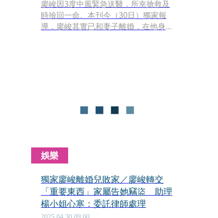
廖峻因3度中風緊急送醫，所幸搶救及
時撿回一命。本刊今（30日）獨家報
導，廖峻其實已和妻子離婚，在他身旁
有一名照顧他7年的楊姓女子。楊女也
指控廖峻兒子廖錦德將爸爸當成提款機
「要錢才會出現」，廖錦德則反控，楊
女竊取房地契、存摺。稍早廖峻的3名
子女也透過律師事務所發出聲明。
娛樂
獨家廖峻離婚兒敗家／廖峻轉交
「重要東西」家屬告她竊盜 助理
楊小姐心寒：委託律師處理
2025.04.30 09:00