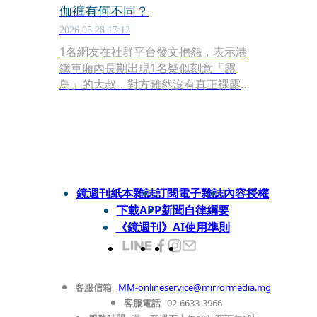
伽褲有何不同？
2026.05.28 17:12
1名網友在社群平台發文抱怨，表示港
鐵車廂內長期出現1名疑似刻意「露
鳥」的大叔，對方雖然沒有真正裸露下
體，但因褲子過度貼身，加上疑似刻意
凸顯生殖器形狀，讓不少乘客、尤其女
性感到相當不舒服。該名網友還聲稱，
這名男子「10年前就這樣了」，疑似已
是熟面孔，貼文曝光後立刻引爆大量討
論，並在網路瘋傳。
鏡週刊紙本雜誌
訂閱電子雜誌
內容授權
下載APP
新聞自律綱要
《鏡週刊》AI使用準則
客服信箱
MM-onlineservice@mirrormedia.mg
客服電話
02-6633-3966