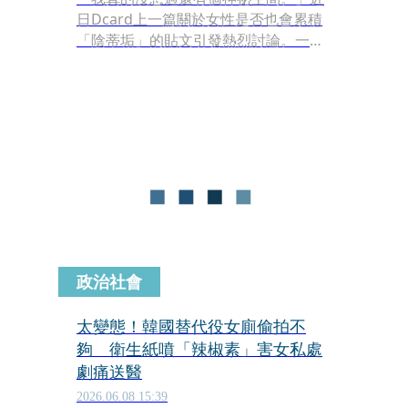
日Dcard上一篇關於女性是否也會累積
「陰蒂垢」的貼文引發熱烈討論。一名
女網因友好奇仔細檢查自身生理構造，
沒想到翻開陰蒂包皮後，竟然發現內部
藏匿著衛生紙殘屑與脫落的毛髮，驚人
景象讓當事網友直呼「天崩地裂」。事
實上，婦產科醫師也提出警告，長年忽
略這個衛生死角，極可能導致黴菌反覆
感染、異味不斷。
政治社會
太變態！韓國替代役女廁偷拍不
夠 衛生紙噴「辣椒素」害女私處
劇痛送醫
2026.06.08 15:39