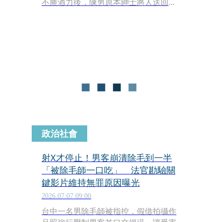
不勝酒力後，陳男原本紳士將人送回租
屋處休息時，竟在女方熟睡之際「撿
屍」，嚇得女子只能裝睡，死命抓緊褲
頭護貞操，醒後不堪受辱，憤而提告。
政治社會
射X才停止！男客崩潰除毛到一半
「被除毛師一口吃」 法官勘驗關
鍵影片維持無罪原因曝光
2026.07.07 09:00
台中一名男除毛師被指控，假借拍攝作