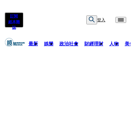
訂閱
登入
紙本雜
誌
最新
娛樂
政治社會
財經理財
人物
美