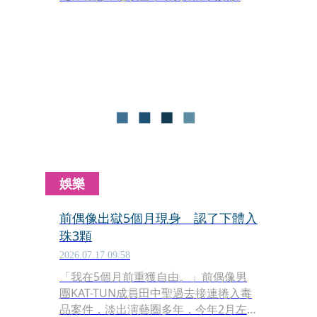
析，讓大家當作擇偶參考指標。
娛樂
前偶像出獄5個月現身 認了下體入
珠3顆
2026.07.17 09:58
「我在5個月前重獲自由。」前偶像男
團KAT-TUN成員田中聖過去接連捲入毒
品案件，淡出演藝圈多年，今年2月左