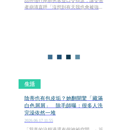
品照強行壓制男客並口交得逞，讓受害
者崩潰直呼「沒想到有天我也會被強
姦」。對此，台中高分院近日審結，認
為全程互動平和與指控存有明顯落差，
駁回上訴，維持一審無罪判決，仍可上
訴。
生活
陰蒂也有包皮垢？她翻開驚「藏滿
白色屑屑」 除毛師曝：很多人洗
完澡依然一堆
2026.06.17 11:55
「我真的沒想過還有個神祕空間。」近