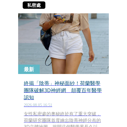
私密處
最新
終揭「陰蒂」神秘面紗！荷蘭醫學
團隊破解3D神經網 顛覆百年醫學
認知
2026.08.05 16:51
女性私密處的奧秘終於有了重大突破，
荷蘭研究團隊首度繪出陰蒂神經分布的
3D立體地圖，揭開這個醫學界長久以來