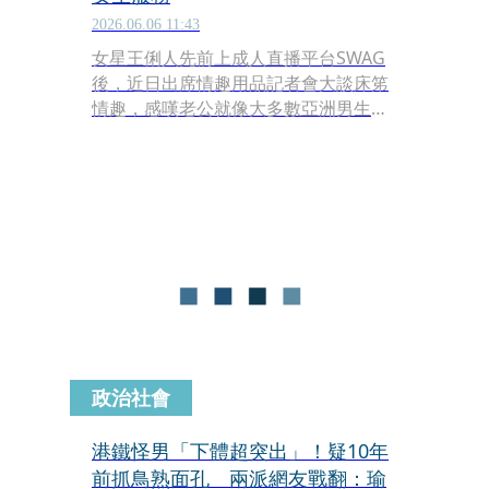
2026.06.06 11:43
女星王俐人先前上成人直播平台SWAG
後，近日出席情趣用品記者會大談床笫
情趣，感嘆老公就像大多數亞洲男生，
不喜歡幫女生服務，兩人常因沒有前戲
而發生爭執，有一次她還氣得問老公，
「難道我下面不好聞嗎？」
政治社會
港鐵怪男「下體超突出」！疑10年
前抓鳥熟面孔 兩派網友戰翻：瑜