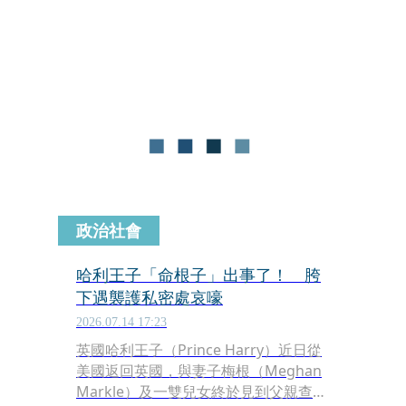
右出獄後，逐漸恢復公開活動。他近日
現身爆料系YouTuber KoreKore的頻
道，在影片中談及獄中生活，也承認私
密處植入3顆矽膠珠。
政治社會
哈利王子「命根子」出事了！ 胯
下遇襲護私密處哀嚎
2026.07.14 17:23
英國哈利王子（Prince Harry）近日從
美國返回英國，與妻子梅根（Meghan
Markle）及一雙兒女終於見到父親查爾