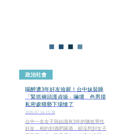
斯三世（King Charles III），怎料，之
後他參加慈善活動時，「命根子」卻差
點出意外！當哈利體驗近年流行的「山
羊瑜伽」（Goat Yoga）時，一隻山羊
突然直接跳上他的胯下，嚇得他立刻雙
手護住私密處，對山羊大喊：「哎唷！
你在幹嘛？」
政治社會
喝醉遭3年好友撿屍！台中妹裝睡
「緊抓褲頭護貞操」嚇壞 色男摸
私密處猥褻下場慘了
2026.07.14 15:38
台中一名女子與結識有3年的陳姓男性
好友，相約到酒吧喝酒，卻沒想到女子