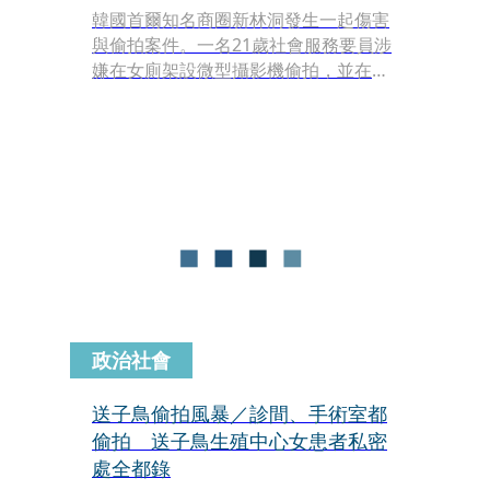
韓國首爾知名商圈新林洞發生一起傷害
與偷拍案件。一名21歲社會服務要員涉
嫌在女廁架設微型攝影機偷拍，並在衛
生紙上噴灑高濃度辣椒素，導致一名女
性使用後私密處劇烈疼痛送醫。首爾中
央地檢署已於6月2日將其羈押起訴。
政治社會
送子鳥偷拍風暴／診間、手術室都
偷拍 送子鳥生殖中心女患者私密
處全都錄