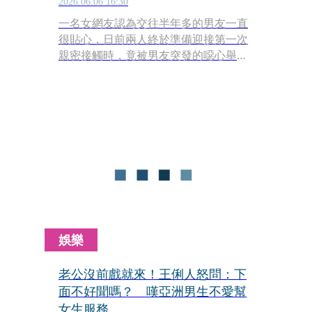
2026.06.06 16:30
一名女網友認為交往半年多的男友一直
很貼心，日前兩人終於準備迎接第一次
親密接觸時，竟被男友突發的噁心舉動
而喊卡，女網友崩潰抱怨男友前戲結束
後，竟想用口水當潤滑液，當場把她嚇
得花容失色，當場傻眼喊停。
娛樂
老公沒前戲就來！王俐人怒問：下
面不好聞嗎？ 嘆亞洲男生不愛幫
女生服務