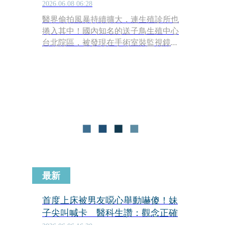
2026.06.08 06:28
醫界偷拍風暴持續擴大，連生殖診所也
捲入其中！國內知名的送子鳥生殖中心
台北院區，被發現在手術室裝監視鏡
頭，負責醫師及主管上週一遭檢方約
談，最後20萬元交保，引發關注。本刊
調查，一個月內，有超過20名患者的私
密處被鏡頭拍下，多人提告，還有患者
發現，診間也有用燈具、消防偵煙器偽
裝的針孔，卻沒告知，非常離譜。由於
許多明星都在該中心就診或凍卵，事件
曝光之後，大家人心惶惶，深怕私密影
像外流，造成無法彌補的傷害。
最新
首度上床被男友噁心舉動嚇傻！妹
子尖叫喊卡 醫科生讚：觀念正確