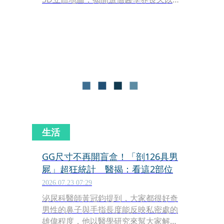
的黑盒子。原來陰蒂的神經並不是單純
直線延伸，而是像繁茂的樹枝一樣向外
延伸交錯，建構出令人驚嘆的精密網
絡。
生活
GG尺寸不再開盲盒！「剖126具男
屍」超狂統計 醫揭：看這2部位
2026.07.23 07:29
泌尿科醫師黃冠鈞提到，大家都很好奇
男性的鼻子與手指長度能反映私密處的
雄偉程度，他以醫學研究來幫大家解