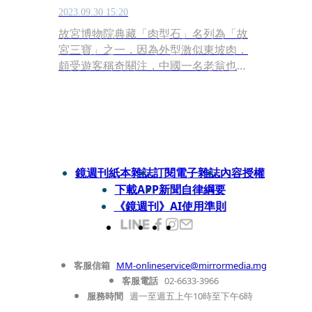
2023.09.30 15:20
故宮博物院典藏「肉型石」名列為「故
宮三寶」之一，因為外型激似東坡肉，
頗受遊客稱奇關注，中國一名老翁也在
山上意外發現一塊「肉型石」，因類似
新鮮豬肉外表，被戲稱為「豬肉石」
鏡週刊紙本雜誌
訂閱電子雜誌
內容授權
下載APP
新聞自律綱要
《鏡週刊》AI使用準則
客服信箱
MM-onlineservice@mirrormedia.mg
客服電話
02-6633-3966
服務時間
週一至週五上午10時至下午6時