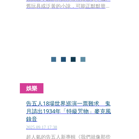
舊玩具或泛黃的小說，可能正默默替你
藏著一筆「退休金」！投資公司Real
World Investor創辦人亞當．柯普魯奇
（Adam Koprucki）近日指出，許多人
隨手丟掉的懷舊物品，如今已在收藏市
場暴漲，有些甚至足以支付幾年的生活
費。
娛樂
告五人18場世界巡演一票難求 鬼
月請出1934年「特級咒物」麥克風
錄音
2025.09.17 17:38
超人氣的告五人新專輯《我們就像那些