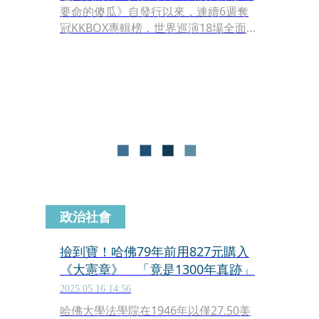
要命的傻瓜》自發行以來，連續6週奪
冠KKBOX專輯榜，世界巡演18場全面完
售一票難求。
政治社會
撿到寶！哈佛79年前用827元購入
《大憲章》 「竟是1300年真跡」
2025.05.16 14:56
哈佛大學法學院在1946年以僅27.50美