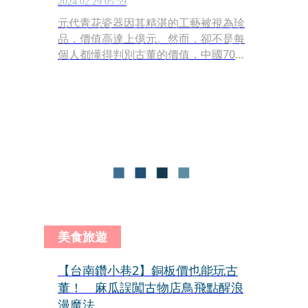
2024.02.29 05:59
元代青花瓷器因其精湛的工藝被視為珍
品，價值高達上億元。然而，卻不是每
個人都懂得判別古董的價值，中國70年
代就曾有男子因為對瓷器不了解，竟將
價值連城的瓷器用來醃鴨蛋，還賤賣給
徵收文物官員，沒想到當時賣得1000人
民幣（約新台幣4400元）的瓷罐，竟然
鑑價高達2億人民幣（約新台幣8.7億
元）。
美食旅遊
【台南鑽小巷2】銅板價也能玩古
董！ 麻瓜誤闖古物店鳥飛點醒浪
漫魔法