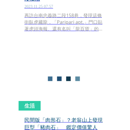
2023.11.25 07:57
再訪台南忠義路二段158巷，發現這條
街臥虎藏龍，「Paripari apt.」門口貼
著虎頭海報、還有名叫「龍百貨」的咖
啡店，青年進駐老屋，腐鏽的鐵窗花也
跟著鮮活起來。有趣的是，短短的街不
僅老宅咖啡林立，還有古董店跟古物
店，站在「鳥飛古物店」門外，就像有
魔法般，召喚我們進去逛逛。
生活
民間版「肉形石」？老翁山上發現
巨型「豬肉石」 鑑定價值驚人