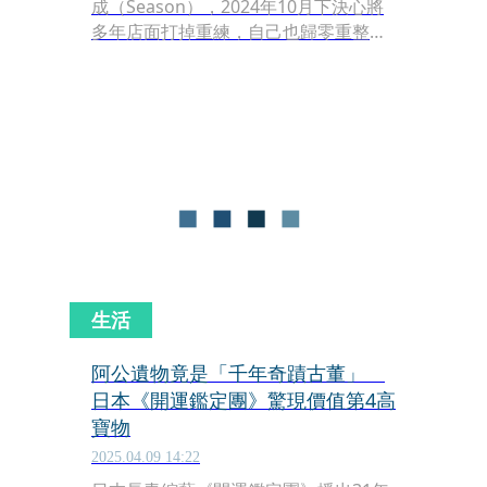
成（Season），2024年10月下決心將
多年店面打掉重練，自己也歸零重整，
經歷半年改造，全新登場的「SEASON
Artisan Pâtissier」被區隔為三個空
間，以20世紀初法國美好年代為靈感，
披上華麗的洛可可風重返江湖；主廚更
大膽挑戰自我，每週開出4場
Speakeasy甜點師的料理劇場，邀請饕
客隨他進入一場由外而內的感官大冒
險。
生活
阿公遺物竟是「千年奇蹟古董」
日本《開運鑑定團》驚現價值第4高
寶物
2025.04.09 14:22