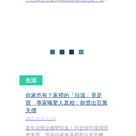
屋內所有傢俱當成個人「行動廁所」四
處隨地便溺，導致房東損失超過5,300美
元（約新台幣17萬元）。更離譜的是，
房東最後竟是在「成人網站」上，親眼
目睹自己珍愛的古董椅和家電被尿液
「洗禮」的毀滅瞬間。
生活
你家也有？家裡的「垃圾」竟是
寶 專家曝驚人真相：能賣出百萬
天價
2025.10.15 13:13
童年回憶全都變現金！別太快打掃清理
舊東西，因為你家角落裡那台老手機、