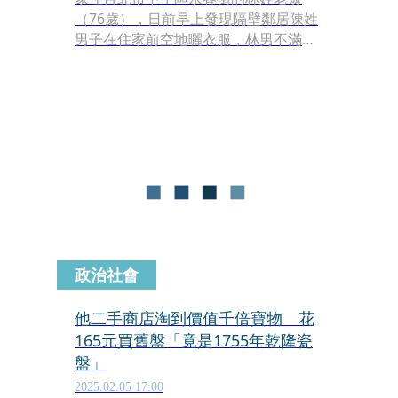
（76歲），日前早上發現隔壁鄰居陳姓
男子在住家前空地曬衣服，林男不滿對
方多次占用，且屢勸不聽，竟持木劍及
古董鐵劍朝鄰居揮砍攻擊，雙方一路追
趕、飆罵。附近居民見林男揮刀舞劍，
趕緊報警處理，警方到場隨即將林男依
傷害現行犯逮捕，並查扣犯案用刀劍。
政治社會
他二手商店淘到價值千倍寶物 花
165元買舊盤「竟是1755年乾隆瓷
盤」
2025.02.05 17:00