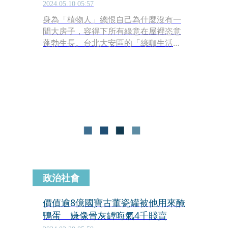
適配
2024.05.10 05:57
身為「植物人」總恨自己為什麼沒有一
間大房子，容得下所有綠意在屋裡恣意
蓬勃生長。台北大安區的「綠咖生活概
念店」，滿足了我夢裡種滿植物大房子
的想像，陽光、植物、咖啡和美味的餐
食，在此消磨一下午的時光，十足美
好。
政治社會
價值逾8億國寶古董瓷罐被他用來醃
鴨蛋 嫌像骨灰罈晦氣4千賤賣