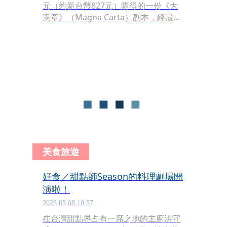
元（約新台幣827元）購得的一份《大
憲章》（Magna Carta）副本，經最新
研究證實，竟是西元1300年英王愛德華
一世（King Edward I）時期發行的極
為稀有真品，震驚學界。
美食旅遊
好食／甜點師Season的料理劇場開
演啦！
2025.05.08 10:57
在台灣甜點界占有一席之地的主廚洪守