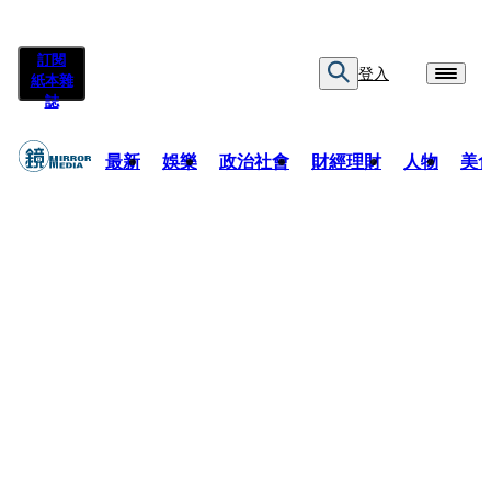
訂閱
登入
紙本雜
誌
最新
娛樂
政治社會
財經理財
人物
美