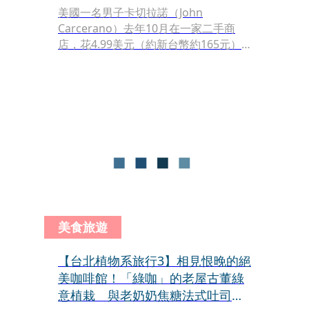
美國一名男子卡切拉諾（John
Carcerano）去年10月在一家二手商
店，花4.99美元（約新台幣約165元）
買下一個盤子，事後送交鑑定，意外發
現該盤子竟是清朝乾隆時期的瓷盤，目
前市值至少5,000美元（折合新台幣約
16.4萬元）。
美食旅遊
【台北植物系旅行3】相見恨晚的絕
美咖啡館！「綠咖」的老屋古董綠
意植栽 與老奶奶焦糖法式吐司最