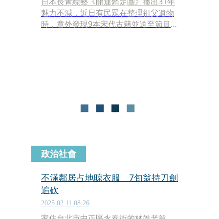
日本長青綜藝《開運鑑定團》播出31年
魅力不減，近日有民眾在整理祖父遺物
時，意外發現9本宋代古籍並送至節目
鑑定。專家驚豔證實其為千年古物，估
價高達3億日圓（約新台幣6,771萬
元）。
政治社會
不滿鄰居占地晾衣服 7旬翁持刀劍
追砍
2025.02.11 08:26
家住台北市中正區永春街的林姓老翁