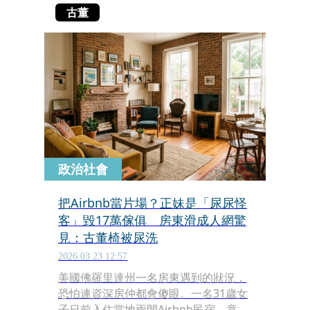
古董
政治社會
把Airbnb當片場？正妹是「尿尿怪
客」毀17萬傢俱 房東滑成人網驚
見：古董椅被尿洗
2026.03.23 12:57
美國佛羅里達州一名房東遇到的狀況，
恐怕連資深房仲都會傻眼。一名31歲女
子日前入住當地兩間Airbnb民宿，竟將