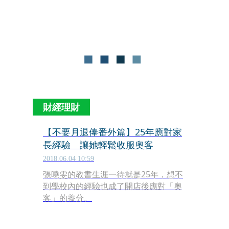
財經理財
【不要月退俸番外篇】25年應對家
長經驗 讓她輕鬆收服奧客
2018.06.04 10:59
張曉雯的教書生涯一待就是25年，想不
到學校內的經驗也成了開店後應對「奧
客」的養分。