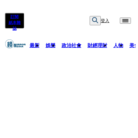
訂閱
登入
紙本雜
誌
最新
娛樂
政治社會
財經理財
人物
美