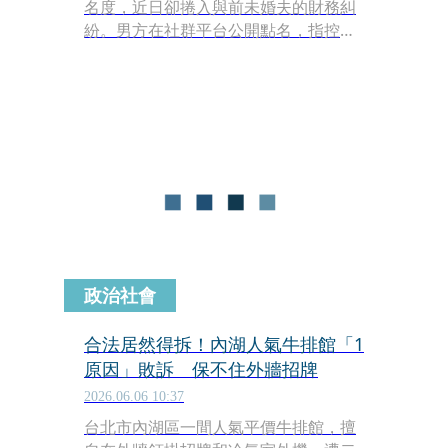
名度，近日卻捲入與前未婚夫的財務糾
紛。男方在社群平台公開點名，指控她
積欠200萬元遲遲未還，昔日論及婚嫁
的戀人如今徹底撕破臉。演藝圈因愛情
走到盡頭後，演變成財務糾紛的案例並
不少見。
政治社會
合法居然得拆！內湖人氣牛排館「1
原因」敗訴 保不住外牆招牌
2026.06.06 10:37
台北市內湖區一間人氣平價牛排館，擅