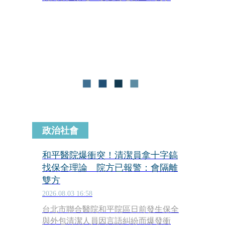
反綁，頭部遭鈍器攻擊，失血過多死
亡。檢警研判嫌犯應與死者認識，甚至
是死者帶著嫌犯進入屋內，因為犯案過
程中，死者住處及工廠的保全系統均未
觸發啟動，十分可疑。
政治社會
和平醫院爆衝突！清潔員拿十字鎬
找保全理論 院方已報警：會隔離
雙方
2026.08.03 16:58
台北市聯合醫院和平院區日前發生保全
與外包清潔人員因言語糾紛而爆發衝