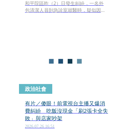
和平院區昨（2）日發生糾紛，一名外
包清潔人員到急診室就醫時，疑似因為
不滿保全說一句，「你被欺負喔？」竟
拿出園藝用十字鎬向前理論，保全因為
制止時雙臂擦挫傷，全案依違反社會秩
序維護法裁罰。
政治社會
有片／傻眼！前電視台主播又爆消
費糾紛 吃飯沒現金「刷2張卡全失
敗」與店家吵架
2026.07.26 16:51