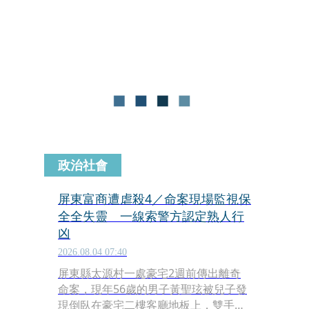
發現父親倒臥在豪宅二樓客廳地板上，
雙手被反綁，頭部遭鈍器攻擊，失血過
多，早已氣絕死亡。檢警相驗發現死者
頭、臉、胸，被寬型透明膠帶緊緊綑
綁，猶如一具木乃伊，一旁還發現沾有
血漬的球棒跟打斷的木棍。
政治社會
屏東富商遭虐殺4／命案現場監視保
全全失靈 一線索警方認定熟人行
凶
2026.08.04 07:40
屏東縣太源村一處豪宅2週前傳出離奇
命案，現年56歲的男子黃聖玹被兒子發
現倒臥在豪宅二樓客廳地板上，雙手被