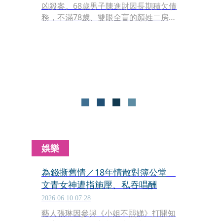
凶殺案。68歲男子陳進財因長期積欠債
務，不滿78歲、雙眼全盲的顏姓二房東
催討欠款，竟持剪刀及菜刀瘋狂砍刺對
方共297刀，導致死者頭骨碎裂、臉部
幾乎全毀，當場慘死。案件歷經一、二
審審理後均判處陳男19年有期徒刑，最
高法院今（12日）駁回上訴，全案定
讞。
娛樂
為錢撕舊情／18年情散對簿公堂
文青女神遭指施壓、私吞唱酬
2026.06.10 07:28
藝人張琳因參與《小姐不熙娣》打開知