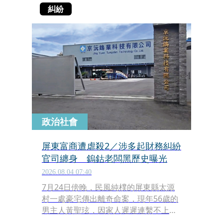
糾紛
政治社會
屏東富商遭虐殺2／涉多起財務糾紛
官司纏身 鎢鈷老闆黑歷史曝光
2026.08.04 07:40
7月24日傍晚，民風純樸的屏東縣太源
村一處豪宅傳出離奇命案，現年56歲的
男主人黃聖玹，因家人遲遲連繫不上，
心急如焚趕來找人的兒子才一開門，就