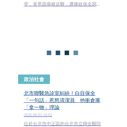
突，黃男因傷被送醫，遭陳姓保全調
侃，讓黃男氣得拿十字鎬要與陳理論，
陳男奪下器具並將人壓制在地。對此，
院方表示，當下已立即報警。
政治社會
北市聯醫急診室糾紛！白目保全
「一句話」惹怒清潔員 他衝倉庫
「拿一物」理論
2026.08.03 16:02
位於台北市中正區的台北市立聯合醫院