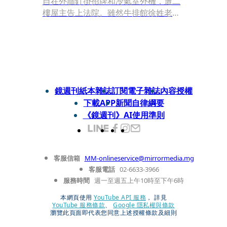
自在外牆釘掛招牌和冷氣室外機，遭二
樓屋主告上法院。雖然牛排館徐姓老闆
抗辯表示，該建物為老舊公寓，多年來
各層住戶都裝設冷氣、鐵窗，依常理住
戶間已「默示同意」，為什麼只有自己
挨告？但士林地院法官審理認為，外牆
屬於全體住戶共有，即便招牌合法申
請，沒有取得住戶同意，依然無權占
鏡週刊紙本雜誌
訂閱電子雜誌
內容授權
用；且住戶間未異議，也不代表店家就
下載APP
新聞自律綱要
能比照辦理，法官最後判決徐姓老闆敗
《鏡週刊》AI使用準則
訴，必須拆除招牌、冷氣機，並回復原
狀。
客服信箱
MM-onlineservice@mirrormedia.mg
客服電話
02-6633-3966
服務時間
週一至週五上午10時至下午6時
本網頁使用
YouTube API 服務
， 詳見
YouTube 服務條款
、
Google 隱私權與條款
瀏覽此頁面即代表您同意上述授權條款及細則