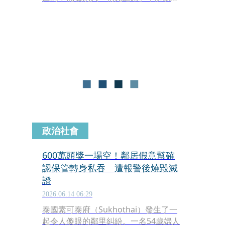
生衝突，還砍傷了對方，張男也被依違
反刑法妨害自由罪嫌送辦。
政治社會
600萬頭獎一場空！鄰居假意幫確
認保管轉身私吞 遭報警後燒毀滅
證
2026.06.14 06:29
泰國素可泰府（Sukhothai）發生了一
起令人傻眼的鄰里糾紛。一名54歲婦人