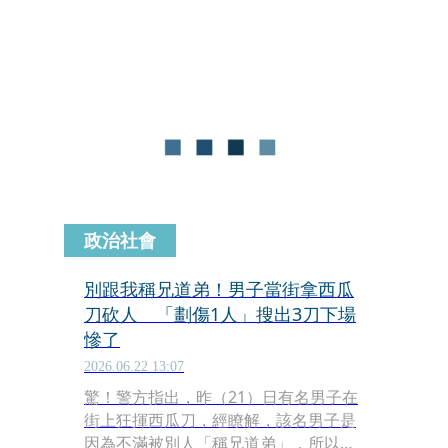
心衝突擴大，趕緊報警處理，警方立即
到場後，安撫男子並隔開雙方，所幸協
調後排除爭議，平安落幕。
政治社會
別跟我稱兄道弟！男子當街拿西瓜
刀砍人 「劃傷1人」搜出3刀下場
慘了
2026.06.22 13:07
驚！警方指出，昨（21）日有名男子在
街上狂揮西瓜刀，經瞭解，該名男子是
因為不滿被別人「稱兄道弟」，所以發