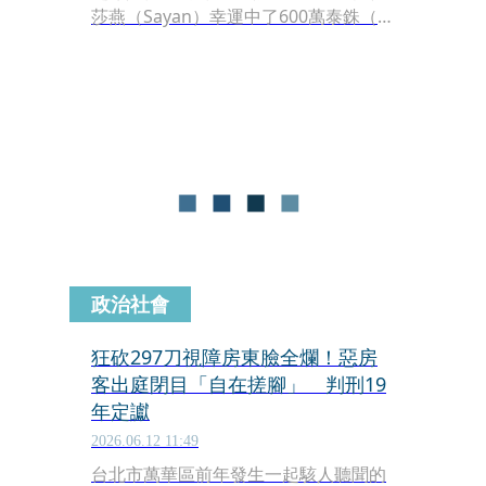
莎燕（Sayan）幸運中了600萬泰銖（約
新台幣578萬元）的頭獎，沒想到這天
大的好運，竟成了鄰居覬覦的目標。她
單純地把中獎訊息告訴鄰居小薇，卻不
幸被對方以保管為由騙走彩券，隔天再
上門時，小薇不僅態度驟變，還謊稱已
把彩券當垃圾處理掉，最後調查才發現
是鄰居想私吞，卻因夫妻反目才讓彩券
被燒掉。
政治社會
狂砍297刀視障房東臉全爛！惡房
客出庭閉目「自在搓腳」 判刑19
年定讞
2026.06.12 11:49
台北市萬華區前年發生一起駭人聽聞的