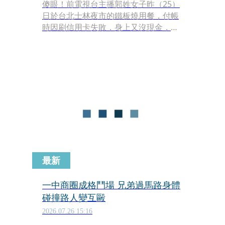
傻眼！前電視台主播郭姓女子昨（25）
日於台北士林夜市的鐵板燒用餐，付帳
時因刷信用卡失敗，身上又沒現金，因
此與店家發生糾紛，而這次也非她第一
次鬧事，先前她也曾在士林夜市買鞋子
時，也曾因為無法刷付而與店家發生爭
執。
最新
一中商圈成格鬥場 兄弟過馬路身體
碰撞路人變互毆
2026.07.26 15:16