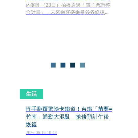
內閣昨（23日）拍板通過「電子票證整
合計畫」，未來乘客搭乘曼谷各條捷運
路線時，無須再為不同營運商分別購票
或重複計費，只要進站時完成一次付
款，即可在各路線之間自由轉乘，盼藉
此降低通勤負擔並提升搭乘便利性。
生活
怪手翻覆驚險卡鐵道！台鐵「苗栗=
竹南」通勤大混亂 搶修預計午後
恢復
2026.06.18 10:48