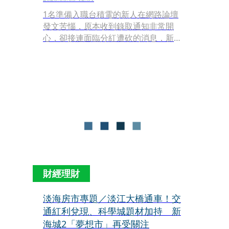
1名準備入職台積電的新人在網路論壇
發文苦惱，原本收到錄取通知非常開
心，卻接連面臨分紅遭砍的消息，新訓
期間更聽說未來會天天加班，讓他對護
國神山的嚮往徹底被現實擊垮。
財經理財
淡海房市專題／淡江大橋通車！交
通紅利兌現、科學城題材加持 新
海城2「夢想市」再受關注