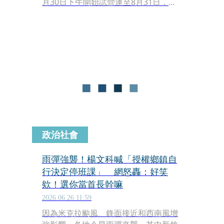
月30日下午開始試營運至8月31日，開
放2個月免費搭乘，三鶯線通車後三鶯
地區往返雙北市中心可縮短約20分鐘的
通勤時間。
政治社會
雨彈強襲！楊文科喊「授權鄉鎮自
行決定停班課」 網怒轟：好笑
欸！選你當首長幹嘛
2026.06.26 11:59
因為米克拉颱風、鋒面接近和西南風增