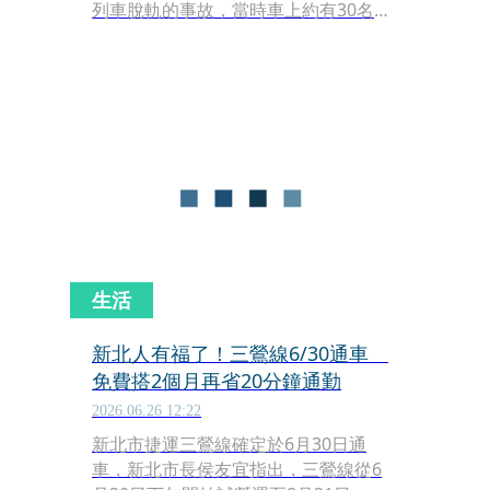
列車脫軌的事故，當時車上約有30名旅
客，所幸沒有人員受傷，不過此事仍造
成許多列車暫停或延誤，讓不少通勤的
民眾相當困擾。
生活
新北人有福了！三鶯線6/30通車
免費搭2個月再省20分鐘通勤
2026.06.26 12:22
新北市捷運三鶯線確定於6月30日通
車，新北市長侯友宜指出，三鶯線從6