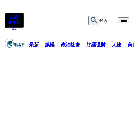
訂閱
登入
紙本雜
誌
最新
娛樂
政治社會
財經理財
人物
美