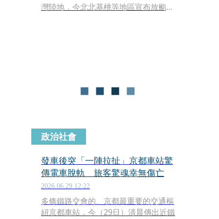
灣陸地，今北北基桃等地區宣布放颱風
假，不過有網友質疑白天無風無雨，讓
不少人質疑「今天放個鬼颱風假」，反
被大票網友噴「現在才宣布會出事」。
政治社會
發車後突「一陣拉扯」京都車站驚
傳電車脫軌 旅客驚魂幸無傷亡
2026.06.29 12:22
多條鐵路交會的、京都最重要的交通樞
紐京都車站，今（29日）清晨傳出近鐵