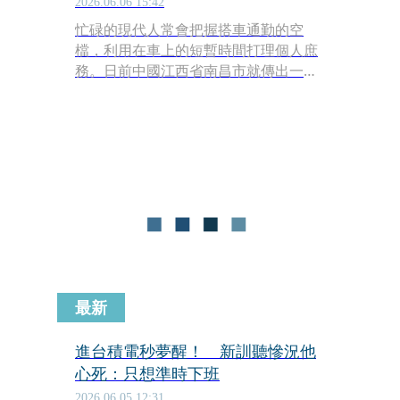
2026.06.06 15:42
忙碌的現代人常會把握搭車通勤的空
檔，利用在車上的短暫時間打理個人庶
務。日前中國江西省南昌市就傳出一起
令人啼笑皆非的「車內異象」。一名女
乘客在搭乘計程車時，無意間目擊前方
座椅頭枕留下一幅形狀完整的「人臉拓
印」，這張有明顯鼻子和嘴巴輪廓的照
片被分享到社群平台後，隨即引發全網
轟動與瘋傳。
最新
進台積電秒夢醒！ 新訓聽慘況他
心死：只想準時下班
2026.06.05 12:31