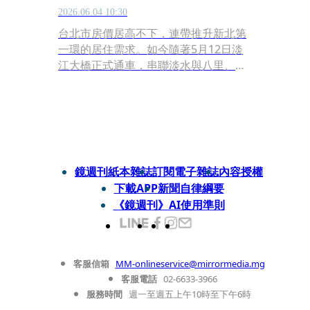
2026.06.04 10:30
台北市房價居高不下，連帶推升新北第
一環的居住需求。如今隨著5月12日淡
江大橋正式通車，串聯淡水與八里、銜
接台64線、台61線快速道路，交通效率
明顯提升，淡海新市鎮等待多年的交通
利多逐步兌現，再加科學城題材加持，
淡海生活圈重新進入購屋族的選項名
單，居住半徑與生活想像同步打開！住
展雜誌企劃研究室總監陳炳辰指出，這
鏡週刊紙本雜誌
訂閱電子雜誌
內容授權
項重大交通利多將成為淡水房價『蹲低
下載APP
新聞自律綱要
跳高』的關鍵轉點，實現區域價值的跳
《鏡週刊》AI使用準則
躍式成長。
客服信箱
MM-onlineservice@mirrormedia.mg
客服電話
02-6633-3966
服務時間
週一至週五上午10時至下午6時