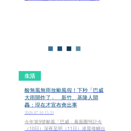
全數被要求下車改搭後續班次，導致月
台瞬間擠滿等待轉乘的旅客，不少通勤
族因此上班遲到，也有民眾抱怨直達車
臨時改為站站停，現場秩序一度混亂。
桃園捷運公司表示，此次事件共造成列
車延誤約9分鐘，約1,000名旅客受到影
響，對此深表歉意，並將於收班後針對
故障列車進行詳細檢查，釐清異常原
因。
生活
酸無風無雨放颱風假！下秒「巴威
大雨開炸了」 新竹、基隆人開
轟：現在才宣布會出事
2026.07.10 15:33
今年第9號颱風「巴威」暴風圈預計今
（10日）深夜至明（11日）凌晨接觸台