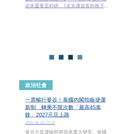
迎來重要里程碑，1名幸運旅客昨晚下
班搭捷運進市府站，意外成為第150億
人次的旅客，因此也獲得免費搭北捷1
年的專屬年票。
政治社會
一票暢行曼谷！泰國內閣拍板捷運
新制 轉乘不限次數「最高45泰
銖」2027元旦上路
2026.06.24 13:19
曼谷大眾運輸即將迎來重大變革。泰國