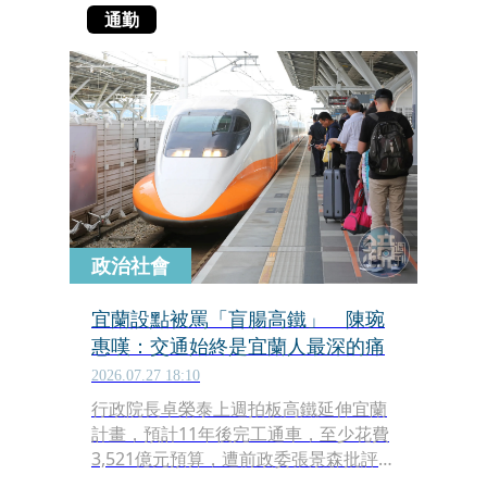
通勤
政治社會
宜蘭設點被罵「盲腸高鐵」 陳琬
惠嘆：交通始終是宜蘭人最深的痛
2026.07.27 18:10
行政院長卓榮泰上週拍板高鐵延伸宜蘭
計畫，預計11年後完工通車，至少花費
3,521億元預算，遭前政委張景森批評是
砸大錢蓋一條沒用的「盲腸高鐵」，稱