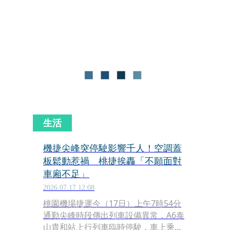
卓揆的不智之舉將鑄下歷史大錯。民眾
黨宜蘭縣黨部主委陳琬惠表示，擔任立
委4年期間天天往返宜蘭台北，深刻體
會交通難題是宜蘭人心裡最深的痛，許
多縣民都期盼通勤時間縮短，但她也坦
言，塞車不會因為有了高鐵就能解決…
生活
機捷尖峰突停駛影響千人！空調蓋
板鬆動惹禍 桃捷挨轟「不願面對
車廂不足」
2026.07.17 12:08
桃園機場捷運今（17日）上午7時54分
通勤尖峰時段傳出列車設備異常，A6泰
山貴和站上行列車臨時停駛，車上乘客