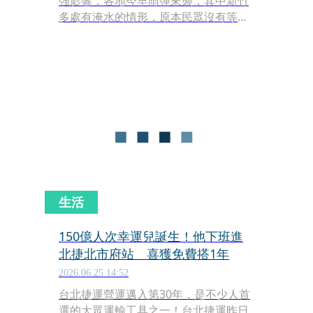
強影響，各地今早雨彈來襲，其中新竹
多處有淹水的情形，原本民眾沒有等到
放假的訊息，只好在暴雨中通勤上班，
而新竹縣長楊文科今（26）日師早發文
說，「已授權鄉鎮公所、學校首長視實
際情形，自行決定停止上班及上課」，
而網友則怒轟，「湖口淹成這樣，你在
這邊說什麼風涼話」「好笑欸自行決
定，選你當首長是幹嘛的。」
生活
150億人次幸運兒誕生！他下班進
北捷北市府站 喜獲免費搭1年
2026.06.25 14:52
台北捷運營運邁入第30年，是不少人首
選的大眾運輸工具之一！台北捷運昨日