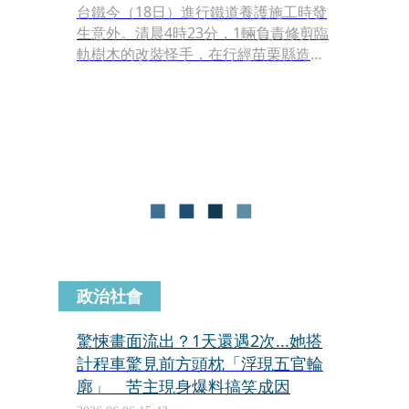
台鐵今（18日）進行鐵道養護施工時發
生意外。清晨4時23分，1輛負責修剪臨
軌樹木的改裝怪手，在行經苗栗縣造橋
鄉山線南港溪鐵路橋段（K129+700
處）時不慎側翻。整輛怪手傾倒在西正
線鐵軌上，車體有超過一半懸空吊在外
側，軌道旁護欄更遭撞落，甚至連鏟斗
都掉落至橋下卡在樹林間，場面相當驚
險。受此事故影響，「苗栗至竹南」路
段的西正線被迫中斷。
政治社會
驚悚畫面流出？1天還遇2次...她搭
計程車驚見前方頭枕「浮現五官輪
廓」 苦主現身爆料搞笑成因