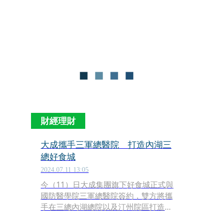
真正讓3大股東內鬨浮上檯面的關鍵，
正是9月中的董事會，「韓家宸擅自宣
布散會，直接關掉視訊，讓董事、陪同
律師當場傻眼。」孫鐵漢本週日（10月
27日）受訪時，還原董事會情況。
財經理財
大成攜手三軍總醫院 打造內湖三
總好食城
2024.07.11 13:05
今（11）日大成集團旗下好食城正式與
國防醫學院三軍總醫院簽約，雙方將攜
手在三總內湖總院以及汀州院區打造全