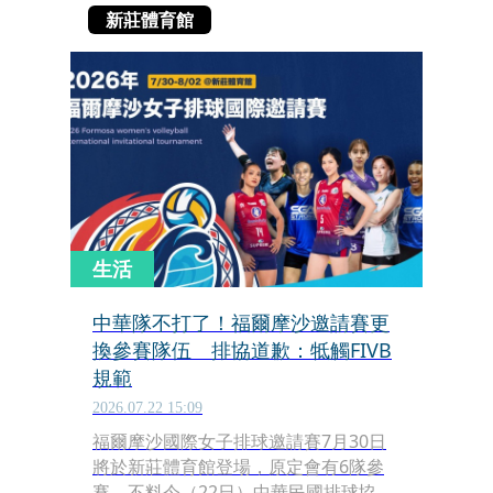
新莊體育館
生活
中華隊不打了！福爾摩沙邀請賽更
換參賽隊伍 排協道歉：牴觸FIVB
規範
2026.07.22 15:09
福爾摩沙國際女子排球邀請賽7月30日
將於新莊體育館登場，原定會有6隊參
賽，不料今（22日）中華民國排球協會