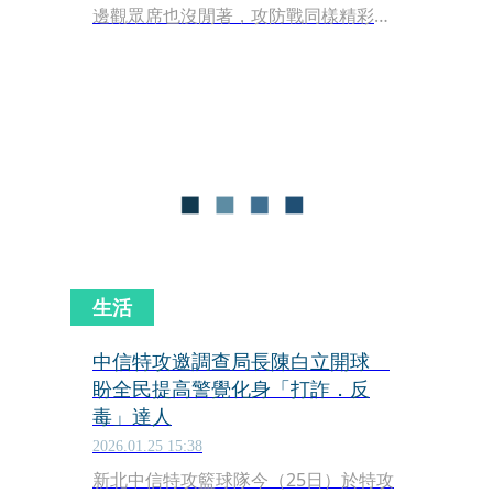
邊觀眾席也沒閒著，攻防戰同樣精彩。
沒想到激戰時刻，一對小情侶在觀眾席
上的親暱互動尺度大開，男方更是旁若
無人將臉埋入女方胸前，這段15秒的超
限制級影片隨即在網路上炸開。
生活
中信特攻邀調查局長陳白立開球
盼全民提高警覺化身「打詐．反
毒」達人
2026.01.25 15:38
新北中信特攻籃球隊今（25日）於特攻