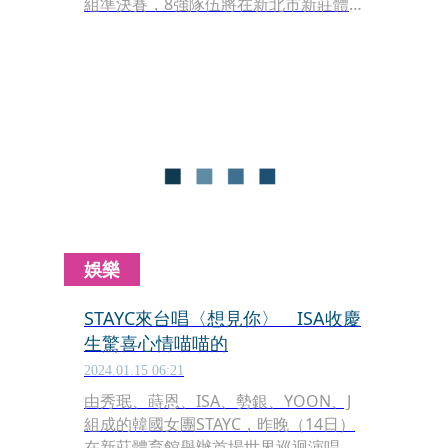
組準決賽，8強隊伍將在新北市新莊體
育館、板橋體育館兩地開打。新北市體
育局指出，本屆賽事8強隊伍，男子組
新北球隊共5支球隊晉級、女子組有3支
球隊晉級，8強賽免費、免門票，歡迎
民眾進場為選手及支持的球隊加油。
娛樂
STAYC來台唱〈想見你〉 ISA收慶
生驚喜心情喵喵的
2024.01.15 06:21
由秀珉、蒔恩、ISA、勢銀、YOON、J
組成的韓國女團STAYC，昨晚（14日）
在新莊體育館舉辦首場世界巡迴演唱會