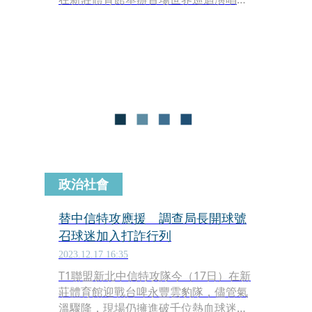
「STAYC 1ST WORLD TOUR
TEENFRESH in TAIPEI」，成為亞洲巡
演的第一站。演唱會一開場，他們即以
出道曲〈So Bad〉及代表作
〈RUN2U〉〈Poppy〉等歌曲，為整場
演唱會帶來了青春的活力，也展現不久
前榮獲首爾歌謠本賞、金唱片音源部門
本賞等多項榮譽的實力。
政治社會
替中信特攻應援 調查局長開球號
召球迷加入打詐行列
2023.12.17 16:35
T1聯盟新北中信特攻隊今（17日）在新
莊體育館迎戰台啤永豐雲豹隊，儘管氣
溫驟降，現場仍擁進破千位熱血球迷。