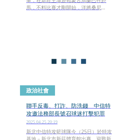
事，在新莊主場迎戰蒙古烏蘭巴托野
馬，不料比賽才剛開始，洋將桑尼
（Sani Sakakini）就在切入時左膝內折
受傷，倒地後痛苦大聲哀號，被擔架抬
出場。儘管國王終場以109比94獲勝，
但桑尼的傷勢恐怕不樂觀。
政治社會
聯手反毒、打詐、防洗錢 中信特
攻邀法務部長號召球迷打擊犯罪
2025.04.25 20:19
新北中信特攻籃球隊今（25日）於特攻
基地－新北市新莊體育館出賽，迎戰新