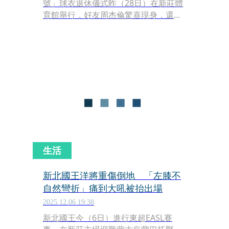
號」球衣退休儀式昨（28日）在新莊體
育館舉行，好友周杰倫驚喜現身，還爆
料曾在海外當路人幫林書豪和球迷拍
照，’讓林書豪聞言覺得超害羞。
生活
新北國王洋將重傷倒地 「左膝不
自然彎折」痛到大吼被抬出場
2025.12.06 19:38
新北國王今（6日）進行東超EASL賽