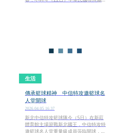
突然公告，中華女排及中國香港代表
隊，因為被國際排球總會（FIVB）認定
屬於國家代表隊，不符相關規範無法出
賽。緊急協調後，改由企業排球聯賽勁
旅「義力營造女排隊」及UVL季軍「國
立高雄師範大學女排隊」頂替參賽。
生活
傳承籃球精神 中信特攻邀籃球名
人堂開球
2026.04.05 16:37
新北中信特攻籃球隊今（5日）在新莊
體育館主場迎戰新北國王，中信特攻特
邀籃球名人堂重量級成員蒞臨開球，包