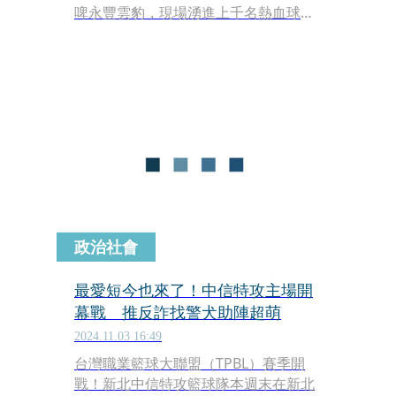
啤永豐雲豹，現場湧進上千名熱血球
迷，中信特攻隊特別邀請法務部調查局
長陳白立擔任開球儀式嘉賓，號召熱血
籃球迷一同加入「打詐．反毒」行列，
共同守護國人生命財產安全與健康。
政治社會
最愛短今也來了！中信特攻主場開
幕戰 推反詐找警犬助陣超萌
2024.11.03 16:49
台灣職業籃球大聯盟（TPBL）賽季開
戰！新北中信特攻籃球隊本週末在新北