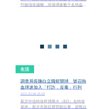
竹御嵿攻城獅，現場湧進數千名熱血球
迷。由於詐騙及毒品已成為嚴重社會問
題，中信特攻特別邀請法務部部長鄭銘
謙擔任開球儀式嘉賓，希望號召籃球迷
齊心協力「打擊詐騙、反毒、防洗
錢」，共同守護國人生命財產安全與健
康。
生活
調查局長陳白立職籃開球 號召熱
血球迷加入「打詐．反毒」行列
2025.03.08 18:59
新北中信特攻籃球隊今（8日）在特攻
基地－新北市新莊體育館出賽，迎戰台