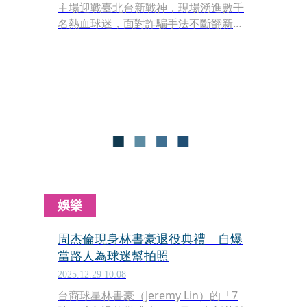
主場迎戰臺北台新戰神，現場湧進數千
名熱血球迷，面對詐騙手法不斷翻新及
新興毒品滲透年輕族群，中信特攻再度
邀請法務部調查局長陳白立擔任開球儀
式嘉賓，希望透過宣導，讓全民提高警
覺，化身成「打詐．反毒」達人。
娛樂
周杰倫現身林書豪退役典禮 自爆
當路人為球迷幫拍照
2025.12.29 10:08
台裔球星林書豪（Jeremy Lin）的「7