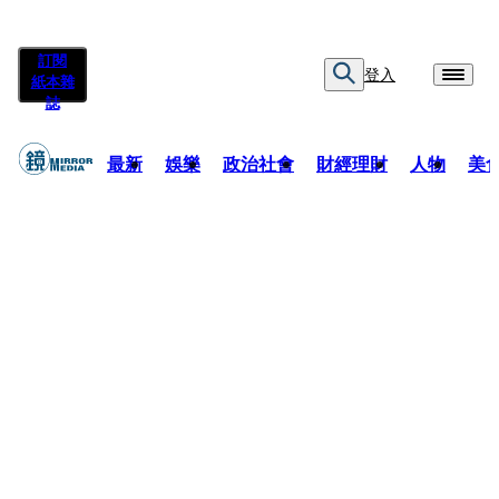
訂閱
登入
紙本雜
誌
最新
娛樂
政治社會
財經理財
人物
美