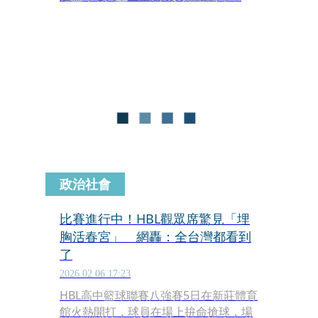
括籃球名人堂理事長葛永光、前理事長
王信良、副祕書長葉益吟，以及入堂名
人賴秀麗、洪濬哲，及神盾籃球創辦人
葛政儒等共同出席，為賽事揭開序幕，
也象徵台灣籃球精神的世代傳承。
政治社會
比賽進行中！HBL觀眾席驚見「埋
胸活春宮」 網轟：全台灣都看到
了
2026.02.06 17:23
HBL高中籃球聯賽八強賽5日在新莊體育
館火熱開打，球員在場上拚命搶球，場