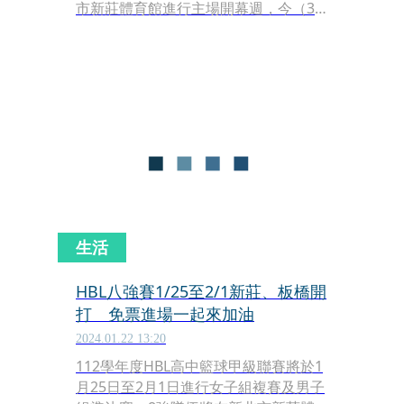
市新莊體育館進行主場開幕週，今（3
日）與內政部警政署、刑事警察局及新
北市政府警察局等單位合作，共同宣導
防詐理念。啦啦隊女神短今等人也到場
支持，現場還派出警犬、騎警隊及刑事
Bear與球迷朋友互動，氣氛相當歡樂。
生活
HBL八強賽1/25至2/1新莊、板橋開
打 免票進場一起來加油
2024.01.22 13:20
112學年度HBL高中籃球甲級聯賽將於1
月25日至2月1日進行女子組複賽及男子