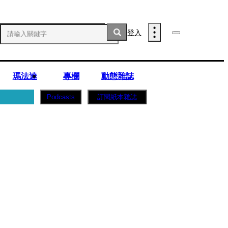
登入
瑪法達
專欄
動態雜誌
訂閱紙本雜誌
Podcasts