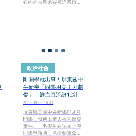
在內的大量乘客被迫滯留機
場。根據現場旅客轉述，疑
似因管制區內有美工刀下落
不明，機場臨時要求所有旅
客重新出關、再次接受安
檢，部分航班最終直接取
消，引發旅客疲憊與無奈。
政治社會
剛開學就出事！屏東國中
男
生衝突「同學用美工刀劃
傷」 鮮血直流縫12針
2025.09.05 16:41
屏東縣某國中在新學期才剛
開學，就傳出驚人校園衝突
事件。一名學生在課堂上與
同學爭執時，竟從鉛筆盒中