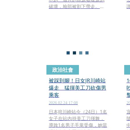
破壞，臉部被割下帶走。警
方獲報後循線逮到涉案的法
國籍男子，而其犯案的理由
竟是「能激發創作靈感」，
事後願意賠償，但仍希望保
留那張被割下的臉，讓鍾沛
君聽了也哭笑不得。
政治社會
被踩到腳！日女JR川崎站
爆走 猛揮美工刀砍傷男
乘客
2026.02.24 17:08
2
日本JR川崎站今（24日）1名
女子在站內持美工刀揮舞，
導致1名男子手掌受傷，她當