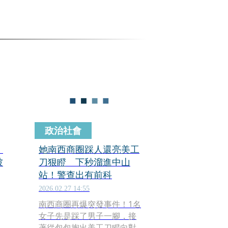
政治社會
」
她南西商圈踩人還亮美工
被
刀狠瞪 下秒溜進中山
站！警查出有前科
2026.02.27 14:55
南西商圈再爆突發事件！1名
女子先是踩了男子一腳，接
著從包包掏出美工刀瞪向對