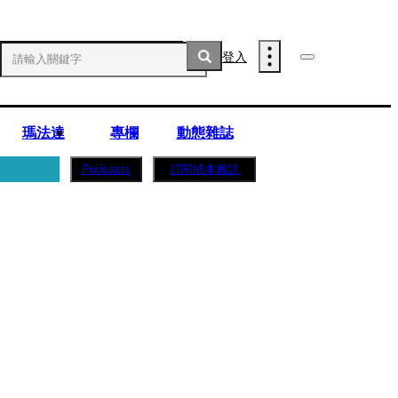
登入
瑪法達
專欄
動態雜誌
訂閱紙本雜誌
Podcasts