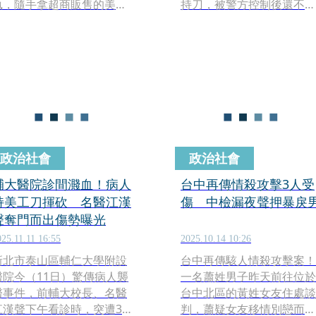
執，隨手拿超商販售的美工
持刀，被警方控制後還不斷
刀刺向一旁不認識的女子，
大叫，之後警方將她制送醫
造成受害者胸頸流血受傷送
治療，至於詳細事發原因，
醫。
仍待釐清中。
政治社會
政治社會
輔大醫院診間濺血！病人
台中再傳情殺攻擊3人受
持美工刀揮砍 名醫江漢
傷 中檢漏夜聲押暴戾
聲奪門而出傷勢曝光
025.11.11 16:55
2025.10.14 10:26
新北市泰山區輔仁大學附設
台中再傳駭人情殺攻擊案！
醫院今（11日）驚傳病人襲
一名蕭姓男子昨天前往位於
醫事件，前輔大校長、名醫
台中北區的黃姓女友住處談
江漢聲下午看診時，突遭30
判，蕭疑女友移情別戀而發