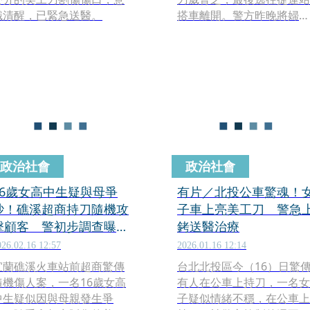
識清醒，已緊急送醫。
搭車離開。警方昨晚將婦人
帶回，結果婦人閉口不言，
最後被依恐嚇罪嫌函送台北
地檢署偵辦。
政治社會
政治社會
16歲女高中生疑與母爭
有片／北投公車驚魂！
吵！礁溪超商持刀隨機攻
子車上亮美工刀 警急
擊顧客 警初步調查曝
銬送醫治療
光：為台中人
026.02.16 12:57
2026.01.16 12:14
宜蘭礁溪火車站前超商驚傳
台北北投區今（16）日驚
隨機傷人案，一名16歲女高
有人在公車上持刀，一名女
中生疑似因與母親發生爭
子疑似情緒不穩，在公車上