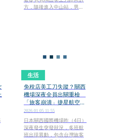
方，隨後進入中山站，男子
則是一路尾隨通知女友並報
警處理，女子無視男子的喝
斥仍離開現場，目前警方正
循線追查女子下落。
生活
女
免稅店美工刀失蹤？關西
上
機場深夜全員出關重檢
「旅客崩潰」捷星航空替
代方案曝
2026.01.05 11:55
傳
日本關西國際機場昨（4日）
深夜發生突發狀況，多班航
班出現異動，包含台灣旅客