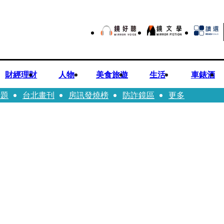
財經理財
人物
美食旅遊
生活
車錶酒
話題
台北畫刊
房訊發燒榜
防詐鏡區
更多