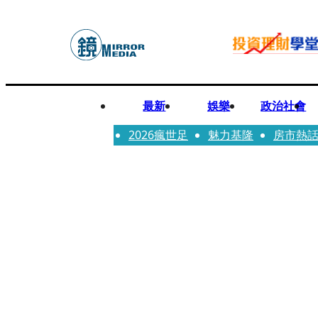
最新
娛樂
政治社會
2026瘋世足
魅力基隆
房市熱