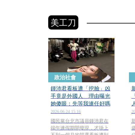
美工刀
政治社會
鍾沛君看板遭「挖臉」凶
手竟是外國人 理由曝光
她傻眼：先等我連任好嗎
2026.06.24 15:16
2
國民黨台北市議員鍾沛君在
端午連假期間發現，才掛上
不到一個月的競選看板遭到