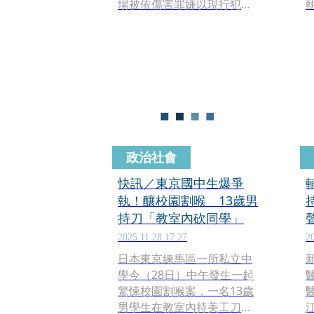
場被依傷害罪嫌以現行犯逮
捕。
政治社會
快訊／東京國中生爆爭
執！釀校園割喉 13歲男
持刀「教室內砍同學」
2025.11.28 17:27
2
日本東京練馬區一所私立中
學今（28日）中午發生一起
驚悚校園割喉案，一名13歲
男學生在教室內持美工刀割