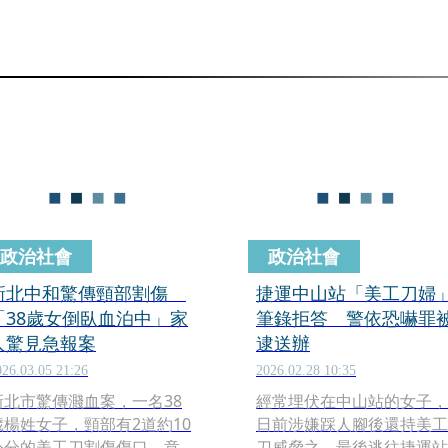
政治社會
政治社會
新北中和驚傳頸部割傷
捷運中山站「美工刀婦
「38歲女倒臥血泊中」家
筆錄拒答 警依恐嚇罪
人驚見急報案
逮送辦
026.03.05 21:26
2026.02.28 10:35
新北市驚傳濺血案，一名38
經常埋伏在中山站的女子，
歲楊姓女子，頸部有2道約10
日前涉嫌踩人腳後還持美工
公分的美工刀割傷傷口，意
刀威脅之，最後逃往捷運站