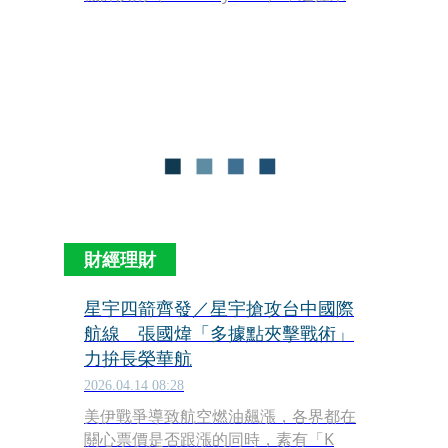
得擔任機長必備的航空運輸飛行員執照
（ATPL），卻涉嫌以偽造文件長期冒充
合格機長，自2009年至2025年間執飛超
過900個國內外航班，直到例行資格審
查才東窗事發，目前已面臨7項刑事罪
名指控。
財經理財
星宇四箭齊發／星宇搶攻台中國際
航線 張國煒「多據點夾擊戰術」
力拚長榮華航
2026.04.14 08:28
美伊戰爭導致航空燃油飆漲，各界都在
關心票價是否跟漲的同時，素有「K