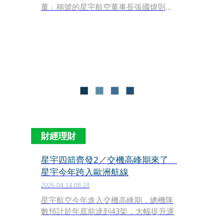
董」稱號的星宇航空董事長張國煒則以
「四箭齊發」全面啟動星宇的最新布
局。本刊調查，星宇將以桃園機場當作
為核心樞紐，同時把台中國際機場闢為
「第二營運中心」，透過補強中南部對
亞洲各國的直飛航線，構築一道堅實的
側翼戰線。「星宇將透過『桃園轉運、
中南強補』的夾擊戰術，全面追上長
榮、華航兩位老大哥。」業內人士觀
察。
財經理財
星宇四箭齊發2／交機高峰期來了
星宇今年跨入歐洲航線
2026.04.14 08:28
星宇航空今年進入交機高峰期，總機隊
數預計於年底前達到43架，大幅提升運