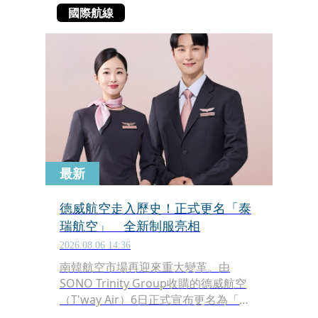
國際航線
最新
德威航空走入歷史！正式更名「泰
瑞航空」 全新制服亮相
2026.08.06 14:36
南韓航空市場再迎來重大變革。由
SONO Trinity Group收購的德威航空
（T'way Air）6日正式宣布更名為「泰
瑞航空」（TRINITY AIRWAYS），同步