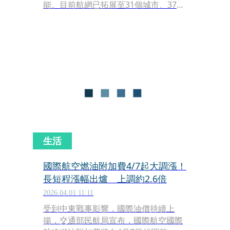
能。目前航網已拓展至31個城市、37條
航線，今年更將開闢首個歐洲航點-布拉
格、首個韓國航點-釜山，持續深化全球
航網布局。短期的未來，除充實亞洲區
域航網，北美、歐洲、甚至是大洋洲，
都會是中長程寬體機的佈建目標。
生活
國際航空燃油附加費4/7起大調漲！
長短程漲幅出爐 上調約2.6倍
2026.04.01 11:11
受到中東戰事影響，國際油價持續上
揚，交通部民航局宣布，國際航空國際