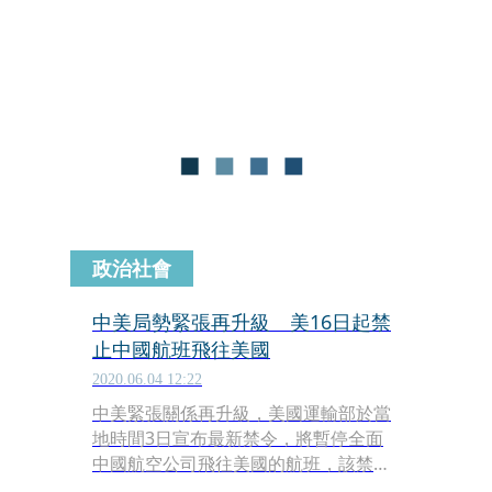
有航線，此舉也造成2.3萬人拿不回退
款。
政治社會
中美局勢緊張再升級 美16日起禁
止中國航班飛往美國
2020.06.04 12:22
中美緊張關係再升級，美國運輸部於當
地時間3日宣布最新禁令，將暫停全面
中國航空公司飛往美國的航班，該禁令
將於本月16日生效。