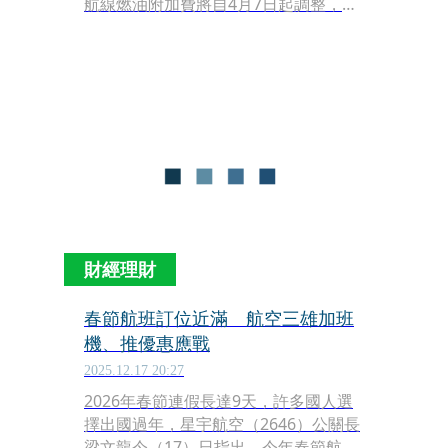
航線燃油附加費將自4月7日起調整，短
程將從17.5美元（約新台幣558元）調
升至45美元（約1437元），長程則從
45.5美元（約1431元）提高至117美元
（約3730元），漲幅逾兩倍。國內線部
分，針對離島居民，則由民航作業基金
吸收。
財經理財
春節航班訂位近滿 航空三雄加班
機、推優惠應戰
2025.12.17 20:27
2026年春節連假長達9天，許多國人選
擇出國過年，星宇航空（2646）公關長
梁文龍今（17）日指出，今年春節航班