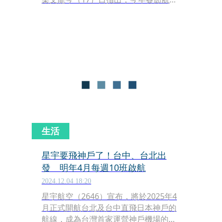
訂位相當緊俏，多數航線座位已接近滿
載，部分航線甚至出現「飛得出去、卻
回不來」的情況。尤其日本東北、北海
道等冬季熱門旅遊地區，機票價格較去
年春節高出約5％。
生活
星宇要飛神戶了！台中、台北出
發 明年4月每週10班啟航
2024.12.04 18:20
星宇航空（2646）宣布，將於2025年4
月正式開航台北及台中直飛日本神戶的
航線，成為台灣首家運營神戶機場的航