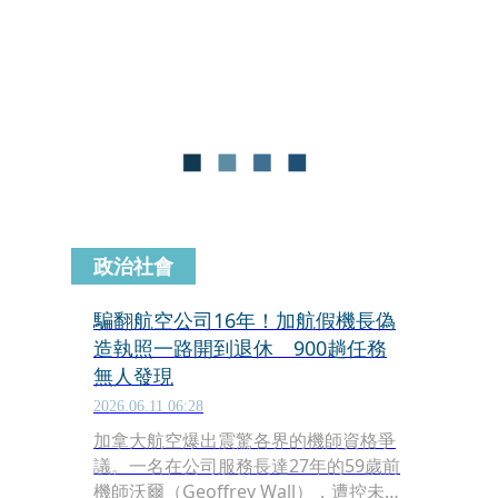
發表全新品牌識別、制服及營運策略，
提出全新的「選擇性服務航空」
（SSC，Selective Service Carrier）概
念，希望跳脫傳統全服務航空（FSC）
與低成本航空（LCC）的市場定位。
政治社會
騙翻航空公司16年！加航假機長偽
造執照一路開到退休 900趟任務
無人發現
2026.06.11 06:28
加拿大航空爆出震驚各界的機師資格爭
議。一名在公司服務長達27年的59歲前
機師沃爾（Geoffrey Wall），遭控未取