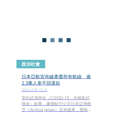
打頭陣的是台北飛東京成田的航班，將
從5月31日啟航，台北飛往沖繩及高雄
飛往東京成田，則將於6月15、16日正
式啟航。
政治社會
日本亞航宣布破產廢所有航線 逾
2.3萬人拿不回退款
2020.12.07 15:31
受到武漢肺炎（COVID-19，亦稱新冠
肺炎）影響，廉價航空公司日本亞洲航
空（AirAsia Japan）宣布破產，廢除所