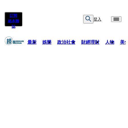
訂閱
登入
紙本雜
誌
最新
娛樂
政治社會
財經理財
人物
美