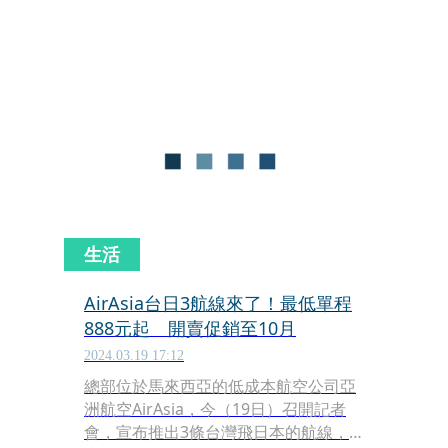
者損失的幾乎都是現金和信用卡。由於
犯罪手法分工明確，日本警方懷疑是犯
罪集團所為，今年已逮捕2名涉案的中
國籍男子，呼籲機場旅客隨身攜帶貴重
物品。
生活
AirAsia台日3航線來了！最低單程
888元起 開賣促銷至10月
2024.03.19 17:12
總部位於馬來西亞的低成本航空公司亞
洲航空AirAsia，今（19日）召開記者
會，宣布推出3條台灣飛日本的航線，