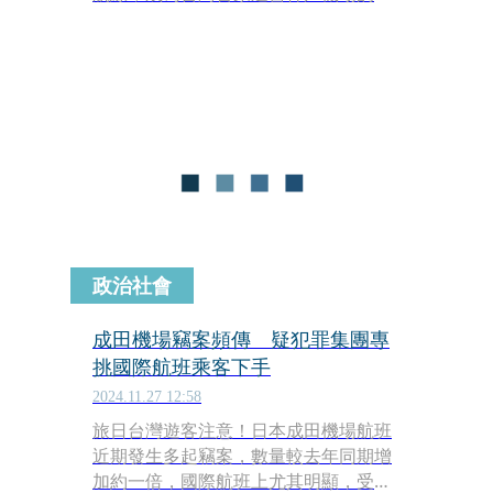
空公司。此航線將提供每週3班從台北
出發、每週7班從台中出發的服務，並
預計以A321neo機型執飛，為旅客提供
便捷的飛行選擇。詳細的航班安排及開
賣資訊，將在民航局許可後正式公布。
政治社會
成田機場竊案頻傳 疑犯罪集團專
挑國際航班乘客下手
2024.11.27 12:58
旅日台灣遊客注意！日本成田機場航班
近期發生多起竊案，數量較去年同期增
加約一倍，國際航班上尤其明顯，受害