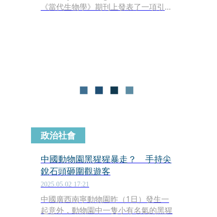
《當代生物學》期刊上發表了一項引人
注目的研究，該研究深入分析了黑猩猩
敲擊樹幹的行為，揭示了牠們具有可辨
識的節奏模式。
政治社會
中國動物園黑猩猩暴走？ 手持尖
銳石頭砸圍觀遊客
2025.05.02 17:21
中國廣西南寧動物園昨（1日）發生一
起意外，動物園中一隻小有名氣的黑猩