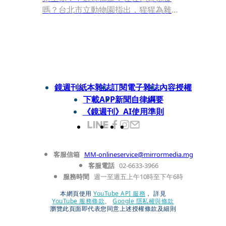
嗎？台北市立動物園指出，猩猩為雜食
性動物，主食以素食為主，不過他們喜
歡口感脆脆的青菜類，不喜歡口感比較
澀、太硬，或是帶有小絨毛的菜，其中
一隻黑猩猩「娃智」，甚至還會把同伴
剩下來的食材排成「圓形魔法陣」，讓
保育員好氣又好笑。
鏡週刊紙本雜誌
訂閱電子雜誌
內容授權
下載APP
新聞自律綱要
《鏡週刊》AI使用準則
客服信箱
MM-onlineservice@mirrormedia.mg
客服電話
02-6633-3966
服務時間
週一至週五上午10時至下午6時
本網頁使用
YouTube API 服務
， 詳見
YouTube 服務條款
、
Google 隱私權與條款
瀏覽此頁面即代表您同意上述授權條款及細則