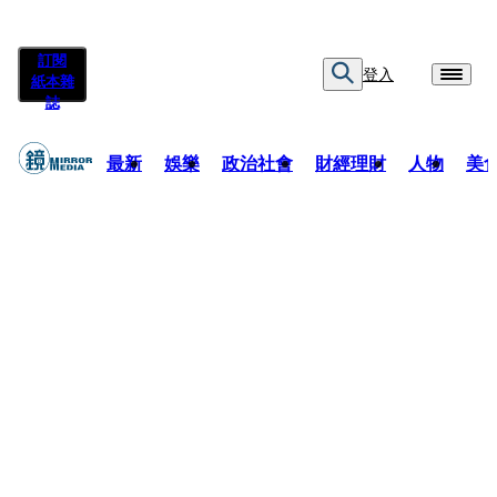
訂閱
登入
紙本雜
誌
最新
娛樂
政治社會
財經理財
人物
美