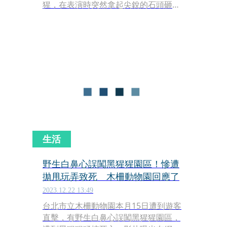
猩，在表演時突然拿起尖銳的石頭砸向
遊客，讓現場遊客驚嚇不已。事後，園
方回應，被砸傷的遊客並無大礙，傷口
經過包紮後已返回飯店休息。
生活
野生白鼻心誤闖黑猩猩園區！慘遭
拋甩玩弄致死 木柵動物園回應了
2023.12.22 13:49
台北市立木柵動物園本月15日遭到遊客
直擊，有野生白鼻心誤闖黑猩猩園區，