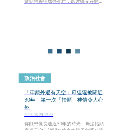
遭到黑猩猩猛摔死亡，影片曝光在網路
上掀起討論。對此，動物園回應，黑猩
猩具有群體防衛習性，才會做出攻擊的
行為，事發當下已隨即進場處理，並將
白鼻心的遺體送到家衛所處置。
政治社會
「牢籠外還有天空」母猩猩被關近
30年 第一次「抬頭」神情令人心
疼
2023.06.29 12:23
你能想像長達近30年的時光，無法抬頭