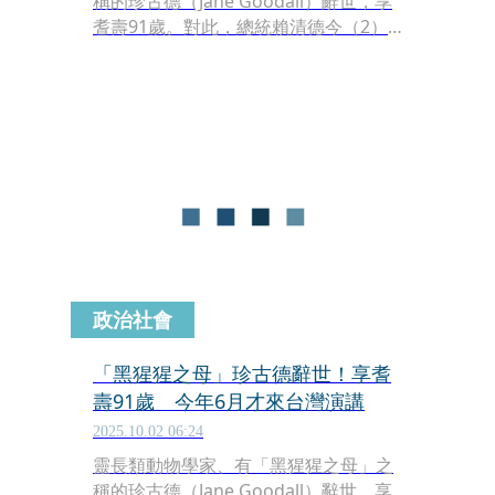
稱的珍古德（Jane Goodall）辭世，享
耆壽91歲。對此，總統賴清德今（2）
日發文回憶過去在台南市長時期2人的
相處哀悼，「我相信，台灣雖小，卻是
博士留下許多故事、回憶的所在」。
政治社會
「黑猩猩之母」珍古德辭世！享耆
壽91歲 今年6月才來台灣演講
2025.10.02 06:24
靈長類動物學家、有「黑猩猩之母」之
稱的珍古德（Jane Goodall）辭世，享