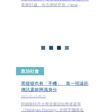
耆壽91歲。珍古德研究所（Jane
Goodall Institute）於美國時間1日證
實，她在加州洛杉磯參加巡迴演講時，
在睡夢中安詳離世。今年6月，她才到
訪台灣，在北科大舉辦「透過行動點燃
希望」演講，呼籲大眾友善對待環境，
留下深刻身影。
政治社會
黑猩猩也有「手機」 靠一招遠距
傳訊還能辨識身分
2025.05.13 09:25
阿姆斯特丹大學音樂認知學者霍寧
（Henkjan Honing）的研究團隊在