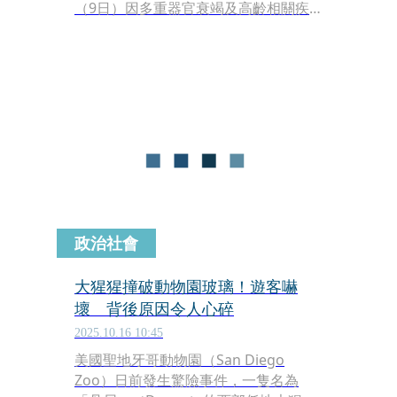
（9日）因多重器官衰竭及高齡相關疾
病離世，享年49歲。這項消息引發國際
學界與動物行為研究圈關注，「愛」的
研究成果，曾多次登上頂尖科學期刊，
對理解人類心智演化具有關鍵意義。
政治社會
大猩猩撞破動物園玻璃！遊客嚇
壞 背後原因令人心碎
2025.10.16 10:45
美國聖地牙哥動物園（San Diego
Zoo）日前發生驚險事件，一隻名為