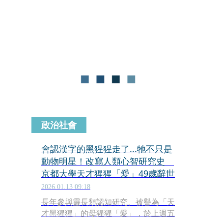
派驚悚的氛圍，呈現最純粹、最凶猛以
及最令人難忘的恐怖片極致震撼感，帶
來一場令人腎上腺素狂飆的觀影體驗。
政治社會
會認漢字的黑猩猩走了...牠不只是
動物明星！改寫人類心智研究史
京都大學天才猩猩「愛」49歲辭世
2026.01.13 09:18
長年參與靈長類認知研究、被譽為「天
才黑猩猩」的母猩猩「愛」，於上週五