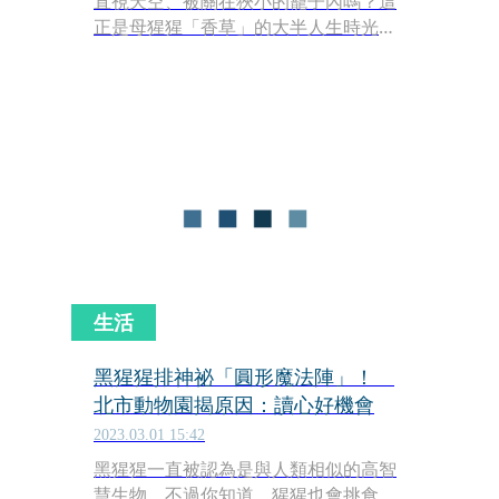
直視天空、被關在狹小的籠子內嗎？這
正是母猩猩「香草」的大半人生時光。
而這段影片捕捉了感人瞬間，記錄了香
草第一次自由自在抬頭望向遼闊天空，
臉上表情也讓人心疼。
生活
黑猩猩排神祕「圓形魔法陣」！
北市動物園揭原因：讀心好機會
2023.03.01 15:42
黑猩猩一直被認為是與人類相似的高智
慧生物，不過你知道，猩猩也會挑食