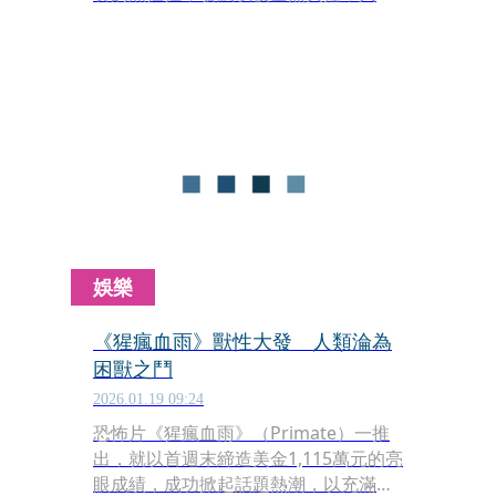
淪為困獸之鬥的大逃殺。導演約翰尼斯
羅伯茲（Johnannes Roberts）談到在
已經見怪不怪的年代，該如何驚嚇觀
眾。
娛樂
《猩瘋血雨》獸性大發 人類淪為
困獸之鬥
2026.01.19 09:24
恐怖片《猩瘋血雨》（Primate）一推
出，就以首週末締造美金1,115萬元的亮
眼成績，成功掀起話題熱潮，以充滿老