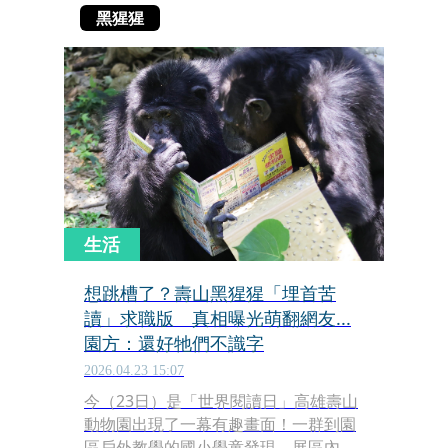
黑猩猩
生活
想跳槽了？壽山黑猩猩「埋首苦
讀」求職版 真相曝光萌翻網友...
園方：還好牠們不識字
2026.04.23 15:07
今（23日）是「世界閱讀日」高雄壽山
動物園出現了一幕有趣畫面！一群到園
區戶外教學的國小學童發現，展區內的