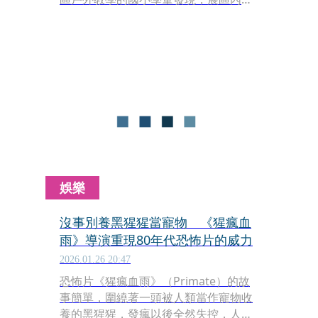
黑猩猩竟然人手一份「報紙」或「書
籍」，且每一隻都埋首苦讀、神情專
注，彷彿在進行學術研究。更有趣的
是，其中一隻黑猩猩拿著的報紙正面竟
是「求職廣告欄」，讓目睹的學生驚
呼：「難不成黑猩猩們要集體跳槽了
嗎？」
娛樂
沒事別養黑猩猩當寵物 《猩瘋血
雨》導演重現80年代恐怖片的威力
2026.01.26 20:47
恐怖片《猩瘋血雨》（Primate）的故
事簡單，圍繞著一頭被人類當作寵物收
養的黑猩猩，發瘋以後全然失控，人類