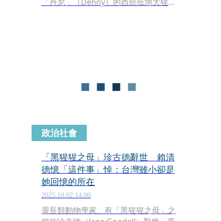
「丹尼」（Denny）的西部低地大猩猩
（Western lowland gorilla）突然猛力
撞擊玻璃，導致防護窗破裂，嚇得遊客
尖叫連連。園方證實，玻璃為三層強化
結構，丹尼僅擊破其中一層，遊客與動
物都沒有受傷。但為何丹尼會這麼做？
說法眾多紛紜，但都是心碎的。
政治社會
「黑猩猩之母」珍古德辭世 賴清
德憶「這件事」悼：台灣雖小卻是
她回憶的所在
2025.10.02 14:00
靈長類動物學家、有「黑猩猩之母」之