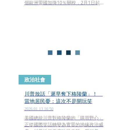
個歐洲盟國加徵10％關稅，2月1日起生
效；6月1日調升至25%，「直到美國成
功全面收購格陵蘭為止」。
政治社會
川普放話「遲早奪下格陵蘭」！
當地居民憂：這次不是開玩笑
2026.01.13 16:50
美國總統川普對格陵蘭的「購買野心」
正從國際笑話轉變為實質的地緣政治威