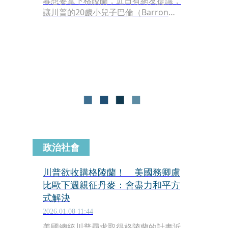
暮想要拿下格陵蘭，近日有網友提議，
讓川普的20歲小兒子巴倫（Barron
Trump）娶18歲的丹麥公主伊莎貝拉
（Princess Isabella），「用聯姻換土
地」。沒想到這個想法竟引發網友熱烈
討論。
政治社會
川普欲收購格陵蘭！ 美國務卿盧
比歐下週親征丹麥：會盡力和平方
式解決
2026.01.08 11:44
美國總統川普尋求取得格陵蘭的計畫近