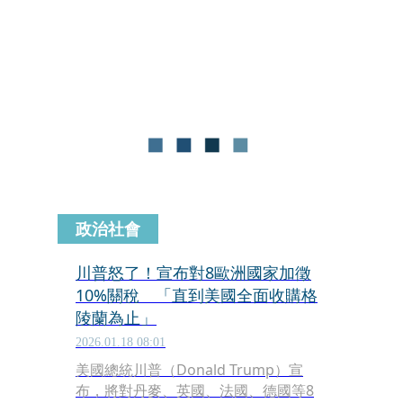
接掛鉤。據挪威媒體披露及總理證實，
川普在一封致挪威總理斯托爾（Jonas
Gahr Støre）的信函中發出警告，直言
既然自己阻止了多場戰爭卻仍被拒發諾
貝爾和平獎，他「不再覺得有義務純粹
考量和平」，並將轉而專注於謀求美國
的利益與正當權利。
政治社會
川普怒了！宣布對8歐洲國家加徵
10%關稅 「直到美國全面收購格
陵蘭為止」
2026.01.18 08:01
美國總統川普（Donald Trump）宣
布，將對丹麥、英國、法國、德國等8