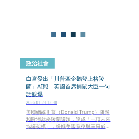
如果幾年前有人告訴你，有一天美國會
派特種部隊把委內瑞拉總統從他們的首
都抓過來，你一定會認為那是天方夜
譚。
政治社會
白宮發出「川普牽企鵝登上格陵
蘭」AI照 英國首席捕鼠大臣一句
話酸爆
2026.01.24 12:48
美國總統川普（Donald Trump）雖然
和歐洲就格陵蘭議題，達成「一項未來
協議架構」，緩解美國關稅與軍事威
脅，但白宮在台北時間今（24日）凌晨