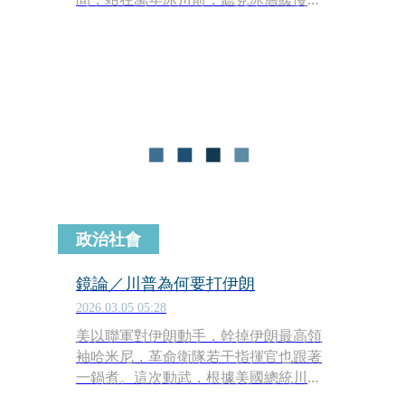
裂的聲音；又或是在赤道無風的海面
上，與一隻海鬣蜥對望，確認自己正置
身於演化仍在進行的現場。極地與探險
郵輪的魅力，不再只是帶旅人移動到世
界盡頭，而是一場關於生命反思的旅
程。
政治社會
鏡論／川普為何要打伊朗
2026.03.05 05:28
美以聯軍對伊朗動手，幹掉伊朗最高領
袖哈米尼，革命衛隊若干指揮官也跟著
一鍋煮。這次動武，根據美國總統川普
說法，主要原因是伊朗發展核武與長程