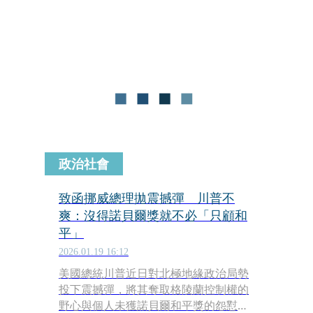
制。川普19日受訪表示，取得格陵蘭攸
關美國國安，開嗆歐洲該把焦點放在烏
俄戰爭上。川普表示，會100％對歐洲8
國執行加徵關稅，除非美國取得格陵
蘭。至於美國是否會動武？川普說他無
可奉告。
政治社會
致函挪威總理拋震撼彈 川普不
爽：沒得諾貝爾獎就不必「只顧和
平」
2026.01.19 16:12
美國總統川普近日對北極地緣政治局勢
投下震撼彈，將其奪取格陵蘭控制權的
野心與個人未獲諾貝爾和平獎的怨懟直