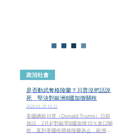
稅，數小時後又宣布與北約祕書長呂特
（Mark Rutte）格陵蘭與北極地區的
「未來協議框架」，並取消對歐洲8國
原訂在2月1日生效的關稅威脅。
政治社會
是否動武奪格陵蘭？川普沒把話說
死 堅決對歐洲8國加徵關稅
2026.01.20 10:32
美國總統川普（Donald Trump）日前
放話，2月起對歐盟8國加徵10％進口關
稅，直到美國收購格陵蘭為止，歐洲領
袖批評此舉形同勒索，揚言施以關稅反