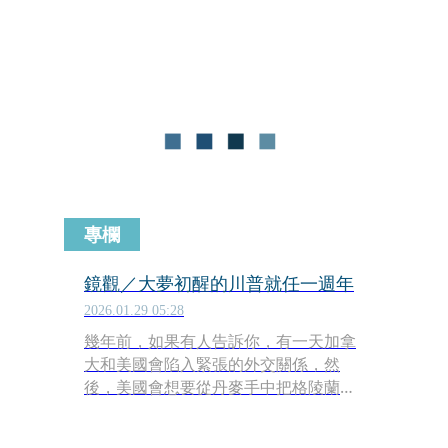
飛彈。但有趣的是，北韓同樣發展核武
與長程飛彈，川普卻與金正恩buddy
buddy，交情好得很。
專欄
鏡觀／大夢初醒的川普就任一週年
2026.01.29 05:28
幾年前，如果有人告訴你，有一天加拿
大和美國會陷入緊張的外交關係，然
後，美國會想要從丹麥手中把格陵蘭搶
過來，變成美國國土的一部分，你一定
覺得那個人完全不懂國際政治。同理，