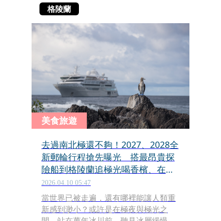
格陵蘭
美食旅遊
去過南北極還不夠！2027、2028全
新郵輪行程搶先曝光 搭最昂貴探
險船到格陵蘭追極光喝香檳、在赤
道最孤獨群島走進演化現場
2026.04.10 05:47
當世界已被走遍，還有哪裡能讓人類重
新感到渺小？或許是在極夜與極光之
間，站在萬年冰川前，聽見冰層緩慢崩