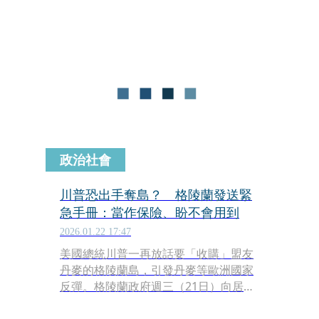
仍透過社群平台貼出一張AI合成照，只
見川普牽著企鵝踏上格陵蘭土地，玩弄
相關議題。豈料，這張照片反而鬧出笑
話，網友嘲諷，北極根本沒有企鵝，川
普的地理課不及格。英國首席捕鼠大臣
也搞笑表示，「貓咪核查：企鵝生活在
南半球」。
政治社會
川普恐出手奪島？ 格陵蘭發送緊
急手冊：當作保險、盼不會用到
2026.01.22 17:47
美國總統川普一再放話要「收購」盟友
丹麥的格陵蘭島，引發丹麥等歐洲國家
反彈。格陵蘭政府週三（21日）向居民
發布一份緊急手冊，呼籲民眾隨時做好