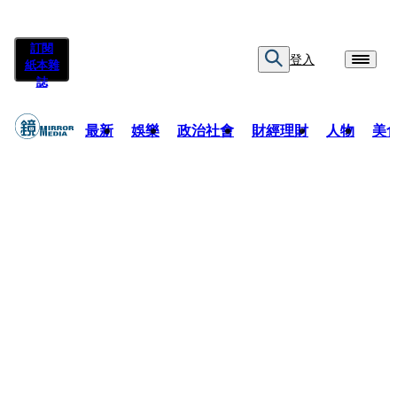
訂閱
登入
紙本雜
誌
最新
娛樂
政治社會
財經理財
人物
美