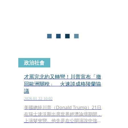
準備，確保在緊急情況下可以自給自足
5天。
政治社會
才罵完北約又轉彎！川普宣布「撤
回歐洲關稅」 火速談成格陵蘭協
議
2026.01.22 10:02
美國總統川普（Donald Trump）21日
在瑞士達沃斯出席世界經濟論壇期間，
上演髮夾彎。他先是在公開演說中強硬
抨擊北約盟友、揚言對歐洲課徵高額關