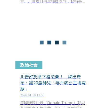
脅。川普近日再度強硬表態，聲稱美國
將以「這種或那種方式」拿下這片北極
領土。對此，格陵蘭總理尼爾森（Jens-
Frederik Nielsen）週一迅速做出回
應，強調島嶼的安全與防禦權屬於北約
（NATO），並重申拒絕被美國併吞。
政治社會
川普好想拿下格陵蘭！ 網出奇
招：讓20歲帥兒「娶丹麥公主換嫁
妝」
2026.01.10 13:56
美國總統川普（Donald Trump）朝思