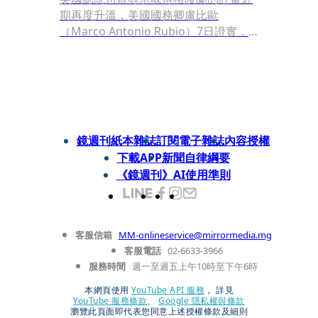
期再度升溫，美國國務卿盧比歐
（Marco Antonio Rubio）7日證實，
儘管美方優先考慮透過外交或收購手段
達成目標，但川普總統依然保留了動用
軍事手段的選項。由於美軍剛在週末於
委內瑞拉展開軍事行動並逮捕其領導
人，這項舉動加劇了國際社會對美國可
能強行接管格陵蘭的恐懼。盧比歐預計
鏡週刊紙本雜誌
訂閱電子雜誌
內容授權
下週與丹麥領導人會面，但他並未對收
下載APP
新聞自律綱要
購意圖展現退讓跡象，僅表示身為外交
《鏡週刊》AI使用準則
官，會盡力嘗試以和平方式解決。
客服信箱
MM-onlineservice@mirrormedia.mg
客服電話
02-6633-3966
服務時間
週一至週五上午10時至下午6時
本網頁使用
YouTube API 服務
， 詳見
YouTube 服務條款
、
Google 隱私權與條款
瀏覽此頁面即代表您同意上述授權條款及細則