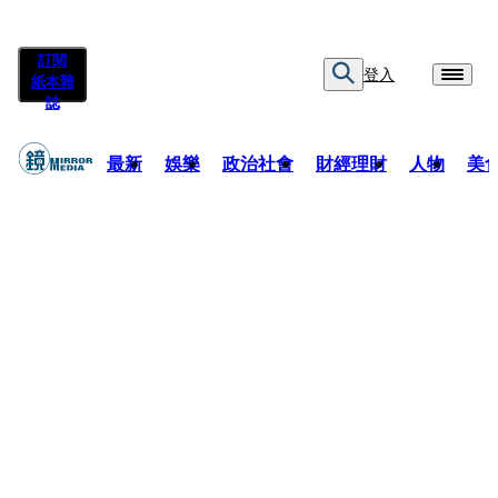
訂閱
登入
紙本雜
誌
最新
娛樂
政治社會
財經理財
人物
美