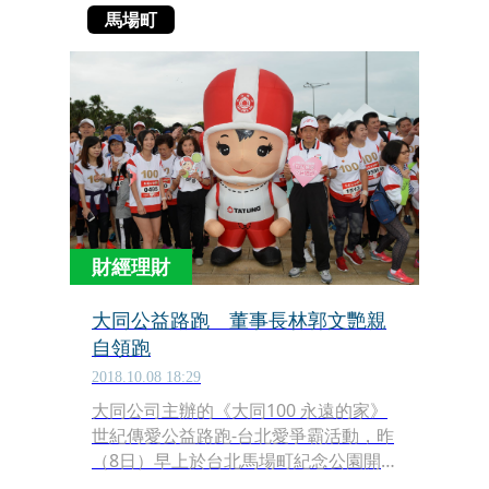
馬場町
財經理財
大同公益路跑 董事長林郭文艷親
自領跑
2018.10.08 18:29
大同公司主辦的《大同100 永遠的家》
世紀傳愛公益路跑-台北愛爭霸活動，昨
（8日）早上於台北馬場町紀念公園開
跑。大同董事長林郭文艷親自領跑，帶