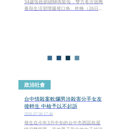
34歲張姓媳婦關係緊張，雙方多次因教
養與生活習慣爆發口角。昨晚（26日）
張姓媳婦前往公婆住處接4歲女兒時，
與公公爆發口角，公公竟從住家4樓追
媳婦到1樓，持20公分長的水果刀朝張
姓媳婦頸部猛刺，導致張姓媳婦當場失
血過多身亡。警方接獲鄰居報案後迅速
抵達現場，將張姓公公依現行犯逮捕。
政治社會
台中情殺案軟爛男涉殺害分手女友
後輕生 中檢予以不起訴
2026.07.06 17:46
發生在今年3月中旬的台中市西區租屋