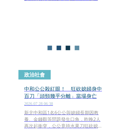
生恨，趁女子外出買飲料時持刀從背後
刺殺，造成對方肺部受傷，所幸送醫後
保住性命。桃園地方法院審結，依殺人
未遂罪判處姜男有期徒刑6年6月，另依
跟蹤騷擾罪判處拘役50日，全案仍可上
訴。
政治社會
中和公公殺紅眼！ 狂砍媳婦身中
百刀「頭頸幾乎分離」當場身亡
2026.07.28 06:38
新北中和區1名6公公與媳婦長期因教
養、金錢觀等問題發生口角，昨晚2人
再次起衝突，公公竟持水果刀狂砍媳婦