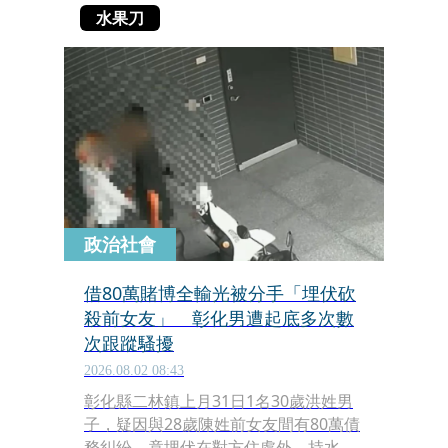
水果刀
政治社會
借80萬賭博全輸光被分手「埋伏砍
殺前女友」 彰化男遭起底多次數
次跟蹤騷擾
2026.08.02 08:43
彰化縣二林鎮上月31日1名30歲洪姓男
子，疑因與28歲陳姓前女友間有80萬債
務糾紛，竟埋伏在對方住處外，持水果