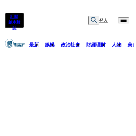
訂閱
登入
紙本雜
誌
最新
娛樂
政治社會
財經理財
人物
美