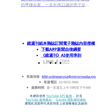
的墜樓命案。一名年僅22歲的男子從該
社區９樓高處墜落，被發現時胸口帶有
嚴重的穿刺傷，且身旁草皮竟還留有一
把斜插在地的水果刀，驚悚的現場畫面
引發外界高度關注。
鏡週刊紙本雜誌
訂閱電子雜誌
內容授權
下載APP
新聞自律綱要
《鏡週刊》AI使用準則
客服信箱
MM-onlineservice@mirrormedia.mg
客服電話
02-6633-3966
服務時間
週一至週五上午10時至下午6時
本網頁使用
YouTube API 服務
， 詳見
YouTube 服務條款
、
Google 隱私權與條款
瀏覽此頁面即代表您同意上述授權條款及細則