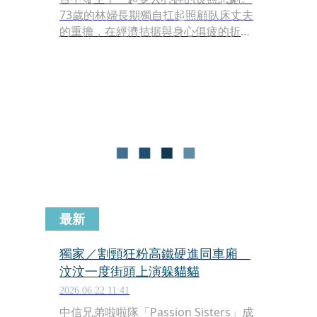
73歲的林婦長期獨自扛起照顧臥床丈夫
的重擔，在經濟拮据與身心俱疲的折磨
下，選擇走上絕路。她在兒子協助下買
妥金紙、水果刀後，母子倆騎車前往僻
靜的山區步道，最終依計畫結束了林婦
的生命。
最新
獨家／割頸狂粉高鐵硬進同車廂
汶汶一度街頭上演躲貓貓
2026.06.22 11:41
中信兄弟啦啦隊「Passion Sisters」成