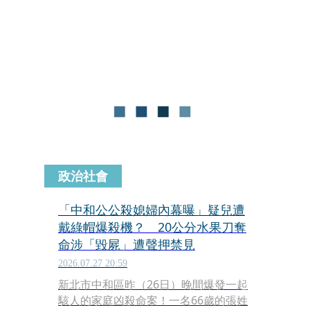
致死，遭聲押禁見。可怕的是，據悉相
驗後媳婦身上刀傷估超過百處，頭頸近
乎分離，顯見手段兇殘。
政治社會
「中和公公殺媳婦內幕曝」疑兒遭
戴綠帽爆殺機？ 20公分水果刀奪
命涉「毀屍」遭聲押禁見
2026.07.27 20:59
新北市中和區昨（26日）晚間爆發一起
駭人的家庭凶殺命案！一名66歲的張姓