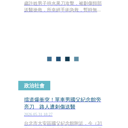
歲許姓男子持水果刀攻擊，被劃傷頸部
送醫搶救，所幸經手術急救，暫時無生
命危險。許男遭起底是汶汶的瘋狂粉
絲，被球迷戲稱「汶汶阿北」。一名網
友爆料，許男昔日曾跟蹤過藝人夏語心
回家，黑歷史隨之曝光。
政治社會
擋道爆衝突！單車男國父紀念館旁
亮刀 路人遭刺傷送醫
2026.05.31 18:27
台北市大安區國父紀念館附近，今（31