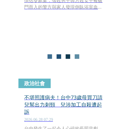
情侶雙屍案，張姓男子與方姓女子被破
門而入的警方與家人發現倒臥浴室血泊
中，2人胸口都有利刃傷明顯死亡。經
檢方相驗，判定方女遭殺害身亡，張男
涉行兇後輕生。檢方分簽偵案，不過張
男已死亡，予以不起訴處分。
政治社會
不堪照護病夫！台中73歲母買刀請
兒幫出力刺頸 兒涉加工自殺遭起
訴
2026.06.28 07:29
台中發生了一起令人心碎的長照悲劇。