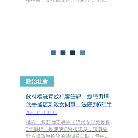
刀攻擊前女友，所幸陳女奮力反擊、奪
下水果刀，洪男也因持刀不慎造成手部
割傷，未再造成更嚴重傷害。對此，法
官審酌洪男先前多次跟蹤、騷擾被害
人，認定有羈押之必要，最終裁定羈
押。
政治社會
飲料標籤竟成犯案筆記！癡戀男埋
伏手搖店刺殺女同事 法院判6年半
2026.07.31 07:16
桃園一名31歲姜姓男子追求女同事長達
3年遭拒，長期傳送騷擾訊息，還蒐集
對方購買手搖飲的時間及口味，竟由愛