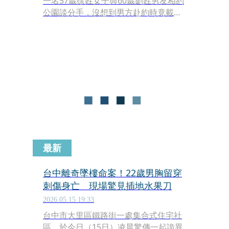
一名57歲徐姓女子與60歲劉姓男友相約
公園談分手，沒想到男方赴約時竟載著
一名女同事同行，徐女懷疑對方就是介
入感情的第三者，當場情緒失控，持水
果刀揮舞，警方獲報後趕赴現場，雙方
一度僵持，最後警方趁隙壓制奪刀，才
免去一場糾紛。
最新
台中離奇墜樓命案！22歲男胸留穿
刺傷身亡 現場驚見插地水果刀
2026.05.15 19:33
台中市大里區鐵路街一處集合式住宅社
區，於今日（15日）凌晨驚傳一起詭異