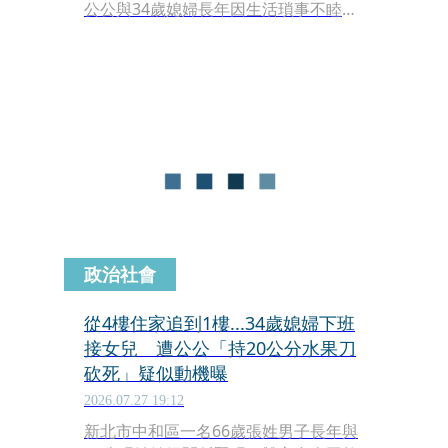
公公與34歲媳婦長年因生活瑣事不睦，
當晚雙方再度爆發激烈口角，張姓公公
竟情緒失控持刀猛刺媳婦，甚至一路從
4樓追殺至1樓，導致媳婦倒臥血泊慘
死。檢方介入偵辦後，發現案情並不單
純，張姓公公除了涉犯殺人重罪外，更
被依「毀損屍體罪」聲請羈押禁見。
政治社會
從4樓住家追到1樓...34歲媳婦下班
接女兒 遭公公「持20公分水果刀
砍死」疑似動機曝
2026.07.27 19:12
新北市中和區一名66歲張姓男子長年與