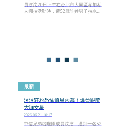
員汶汶20日下午在台北市大同區參加私
人棚拍活動時，遭52歲許姓男子持水果
刀攻擊頸部，造成頸部血流如注，送醫
緊急縫合後所幸無生命危險，知情人士
透露，汶汶及其經紀公司早在今年初便
注意到許男瘋狂舉動，許男曾專程南下
參加汶汶活動，事後「巧合」的與汶汶
坐同一班高鐵，還硬是進入同一車廂，
汶汶下車後，許男還一路尾隨，造成汶
汶心理壓力，一度躲在街角閃避許男，
非常恐懼。
最新
汶汶狂粉恐怖追星內幕！爆曾跟蹤
大咖女星
2026.06.21 10:17
中信兄弟啦啦隊成員汶汶，遭到一名52