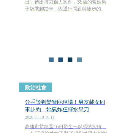
日）傳出持刀傷人案件，35歲的曾姓男
子騎乘腳踏車，因通行問題與徒步的林
姓夫婦發生口角，曾男無視現場人來人
往，竟掏出水果刀揮刺，造成林男右手
臂受傷濺血。警方獲報到場，當場將曾
姓男子制伏並帶回偵訊，全案依傷害等
罪嫌移送法辦。
政治社會
分手談判變警匪現場！男友載女同
事赴約 她氣炸狂揮水果刀
2026.05.19 16:11
高雄市前鎮區16日發生一起感情糾紛。