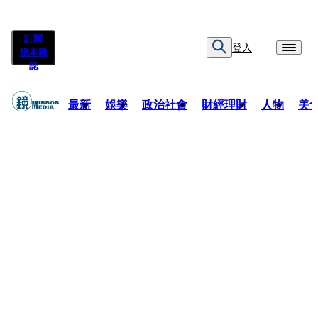
訂閱
登入
紙本雜
誌
最新
娛樂
政治社會
財經理財
人物
美