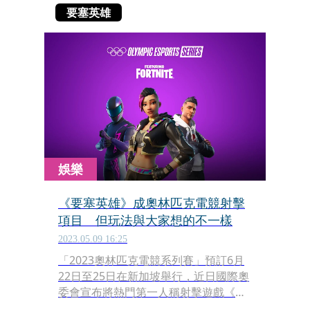
要塞英雄
娛樂
《要塞英雄》成奧林匹克電競射擊
項目 但玩法與大家想的不一樣
2023.05.09 16:25
「2023奧林匹克電競系列賽」預訂6月
22日至25日在新加坡舉行，近日國際奧
委會宣布將熱門第一人稱射擊遊戲《要
塞英雄（Fortnite）》增加為比賽項