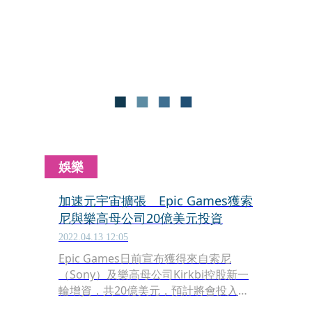
目，但玩法卻與一般玩家想像的不太一
樣。
娛樂
加速元宇宙擴張 Epic Games獲索
尼與樂高母公司20億美元投資
2022.04.13 12:05
Epic Games日前宣布獲得來自索尼
（Sony）及樂高母公司Kirkbi控股新一
輪增資，共20億美元，預計將會投入更
多「元宇宙（Metaverse）」的應用開