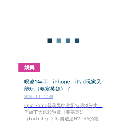
發。
娛樂
暌違1年半 iPhone、iPad玩家又
能玩《要塞英雄》了
2022.01.14 17:49
Epic Game與蘋果的官司持續纏訟中，
但旗下大逃殺遊戲《要塞英雄
（Fortnite）》即將透過NVIDIA的雲端
遊戲服務「GeForce Now」，重回iOS