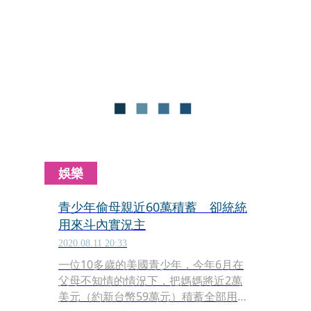
售，遊戲平台 Epic Games Store不僅
取得獨占上市1年，更將在發售起的24
小時內展開限時免費領取活動。
娛樂
青少年偷母親近60萬積蓄 卻統統
用來斗內實況主
2020.08.11 20:33
一位10多歲的美國青少年，今年6月在
父母不知情的情況下，把媽媽將近2萬
美元（約新台幣59萬元）積蓄全部用來