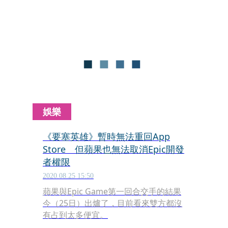
的2款角色造型，將於美國時間7月14日
起正式在遊戲中發售。
娛樂
《要塞英雄》暫時無法重回App
Store 但蘋果也無法取消Epic開發
者權限
2020.08.25 15:50
蘋果與Epic Game第一回合交手的結果
今（25日）出爐了，目前看來雙方都沒
有占到太多便宜。