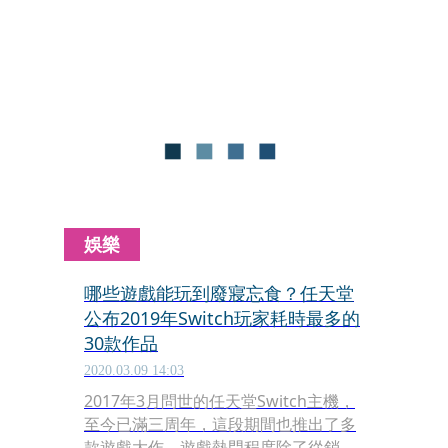
「斗內（Donate，贊助）」Twitch實
況主。媽媽發現後希望索回斗內款項，
卻一度傳出Twitch官方不理不睬，讓這
位媽媽只好發文向鄉民求助。
娛樂
哪些遊戲能玩到廢寢忘食？任天堂
公布2019年Switch玩家耗時最多的
30款作品
2020.03.09 14:03
2017年3月問世的任天堂Switch主機，
至今已滿三周年，這段期間也推出了多
款遊戲大作。遊戲熱門程度除了從銷售