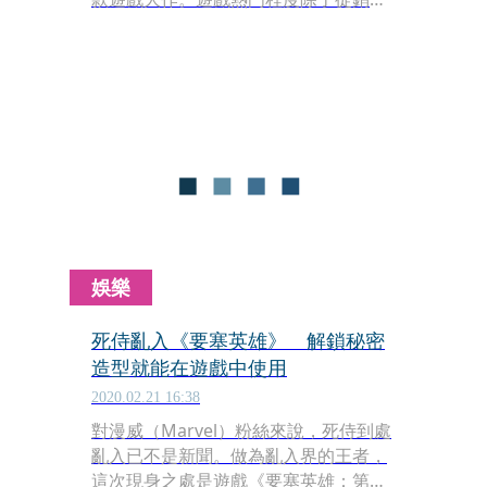
排行觀察之外，又有那些遊戲最能讓玩
家沉迷其中、耗費龐大時間遊玩呢？
娛樂
死侍亂入《要塞英雄》 解鎖秘密
造型就能在遊戲中使用
2020.02.21 16:38
對漫威（Marvel）粉絲來說，死侍到處
亂入已不是新聞。做為亂入界的王者，
這次現身之處是遊戲《要塞英雄：第二