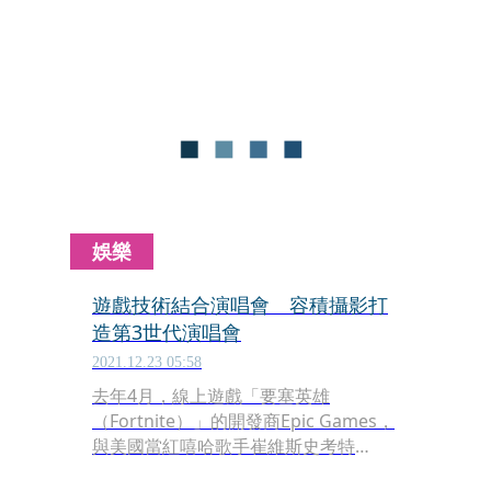
平台。
娛樂
遊戲技術結合演唱會 容積攝影打
造第3世代演唱會
2021.12.23 05:58
去年4月，線上遊戲「要塞英雄
（Fortnite）」的開發商Epic Games，
與美國當紅嘻哈歌手崔維斯史考特
（Travis Scott）推出5場虛擬演唱會