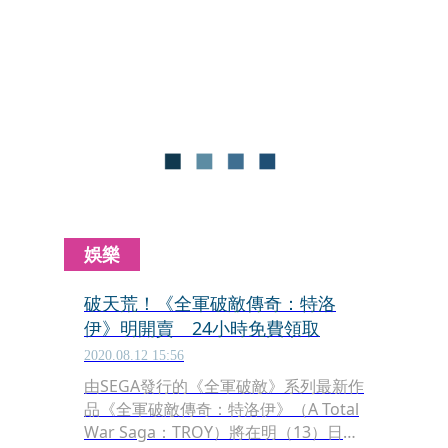
旗下大逃殺遊戲《要塞英雄
（Fortnite）》得以避開蘋果App
Store、Google Play兩大手遊平台的付
費機制、少去30%平台抽成，用更優惠
的折扣向玩家販售遊戲內商品。
娛樂
破天荒！《全軍破敵傳奇：特洛
伊》明開賣 24小時免費領取
2020.08.12 15:56
由SEGA發行的《全軍破敵》系列最新作
品《全軍破敵傳奇：特洛伊》（A Total
War Saga：TROY）將在明（13）日發