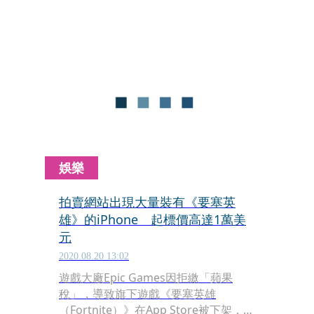
娛樂
拍賣網站出現大量裝有《要塞英
雄》的iPhone 起標價高達1萬美
元
2020.08.20 13:02
遊戲大廠Epic Games因拒繳「蘋果
稅」，導致旗下遊戲《要塞英雄
（Fortnite）》在App Store被下架，並