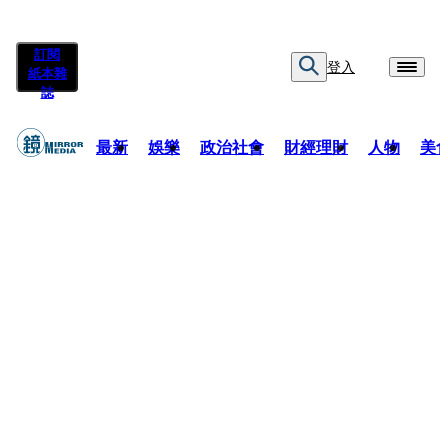
訂閱
登入
紙本雜
誌
最新
娛樂
政治社會
財經理財
人物
美