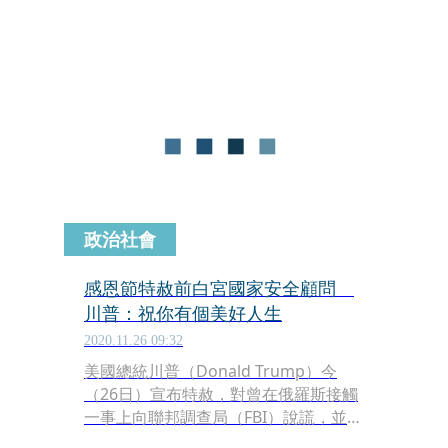
久，川普隨即在社群平台 Truth Social
上公開慶祝，直言：「死得好，我很高
興他死了。」這番言論立刻引發軒然大
波，不僅再次點燃支持者與反對者間的
怒火，也讓外界關注這位國家領導人對
於「死者為大」傳統觀念的徹底顛覆。
政治社會
感恩節特赦前白宮國家安全顧問
川普：祝你有個美好人生
2020.11.26 09:32
美國總統川普（Donald Trump）今
（26日）宣布特赦，對曾在俄羅斯接觸
一事上向聯邦調查局（FBI）說謊，並於
2017年認罪的前白宮國家安全顧問佛林