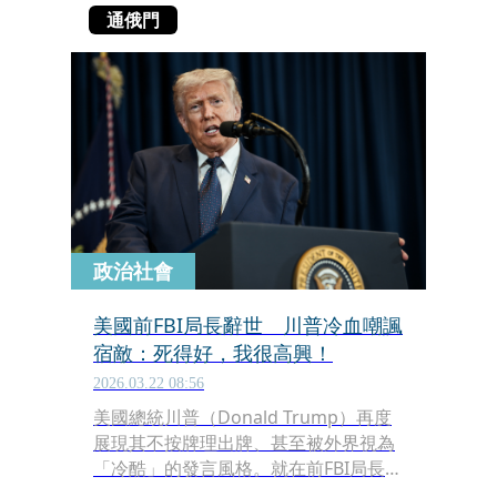
通俄門
政治社會
美國前FBI局長辭世 川普冷血嘲諷
宿敵：死得好，我很高興！
2026.03.22 08:56
美國總統川普（Donald Trump）再度
展現其不按牌理出牌、甚至被外界視為
「冷酷」的發言風格。就在前FBI局長穆
勒（Robert Mueller）傳出死訊後不