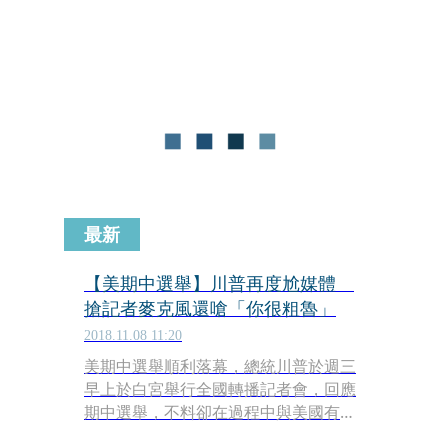
（Michael Flynn）。
最新
【美期中選舉】川普再度尬媒體
搶記者麥克風還嗆「你很粗魯」
2018.11.08 11:20
美期中選舉順利落幕，總統川普於週三
早上於白宮舉行全國轉播記者會，回應
期中選舉，不料卻在過程中與美國有線
電視台（CNN）白宮記者阿科斯達