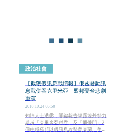
（Jim Acosta）產生衝突，川普更要幕
僚搶走記者手中麥克風，而記者會過
後，白宮撤銷了阿科斯達的採訪證。
政治社會
【截獲假訊息戰情報】俄國發動訊
息戰併吞克里米亞 盟邦憂台悲劇
重演
2018.10.24 05:58
知情人士透露，關鍵報告揭露境外勢力
參考「克里米亞併吞」及「通俄門」2
個由俄羅斯以假訊息攻擊烏克蘭、美國