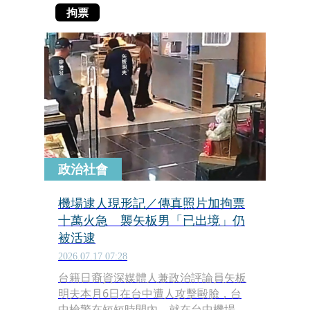
拘票
政治社會
機場逮人現形記／傳真照片加拘票
十萬火急 襲矢板男「已出境」仍
被活逮
2026.07.17 07:28
台籍日裔資深媒體人兼政治評論員矢板
明夫本月6日在台中遭人攻擊毆臉，台
中檢警在短短時間內，就在台中機場成