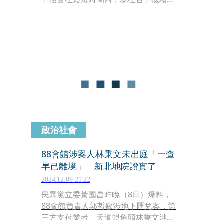
功攔截逮捕嫌犯。事實上，當檢警收到
機場回覆此人顯示「出境」時，現場人
都傻眼：「人跑了！」冷靜檢察官二話
不說，當場開拘票，派員前往機場逮
人，「抓住最後一點機會！」，辦案人
員也事先傳真過去方便現場人員確認辨
識、拖緩，方能趕在嫌犯登機前攔截成
功、逮捕歸案。
政治社會
88會館涉案人林秉文未出庭「一查
早已離境」 新北地院證實了
2024.12.09 21:22
民眾黨立委黃國昌昨晚（8日）爆料，
88會館負責人郭哲敏涉地下匯兌案，第
三方支付業者、天道盟角頭林秉文涉嫌