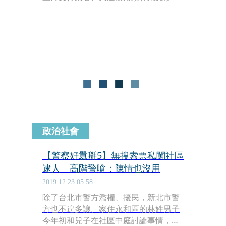
配合洗錢，上週四（5日）開庭卻從頭
到尾不見人影，質疑檢調又讓人跑了。
對此新北地院今（9日）證實，經查林
秉文已經出境，表示法院已發出拘票，
要求林秉文26日到庭，否則將依法沒收
保證金，並視情況發布通緝。
政治社會
【警察好囂掰5】無搜索票私闖社區
逮人 高階警嗆：陳情也沒用
2019.12.23 05:58
除了台北市警方濫權、擾民，新北市警
方也不遑多讓。家住永和區的林姓男子
今年初和兒子在社區中庭討論事情，突