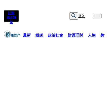
訂閱
登入
紙本雜
誌
最新
娛樂
政治社會
財經理財
人物
美