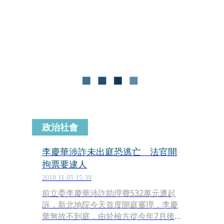
然出現2名黑衣人，直接抓住他兒子，
林男上前護兒，與2名黑衣人發生拉
扯，對方大喊：「我們是警察！」但因
他們未穿制服、未亮證件，林男沒放
手，直到第3個警察進入、秀出證件，
林才鬆手。
政治社會
李慶華涉詐未出庭恐逃亡 法官開
拘票要逮人
2018.11.05 15:39
前立委李慶華涉詐助理費532萬元遭起
訴，新北地院今天首度開庭審理，李慶
華無故不到庭，由於檢方從今年7月後