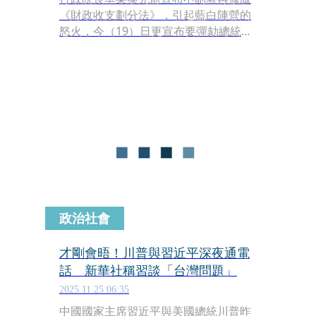
《財政收支劃分法》，引起藍白陣營的
怒火，今（19）日更宣布要彈劾總統賴
清德。巧的是，中國官媒《新華社》也
報導了相關新聞。
政治社會
才剛會晤！川普與習近平深夜通電
話 新華社稱習談「台灣問題」
2025.11.25 06:35
中國國家主席習近平與美國總統川普昨