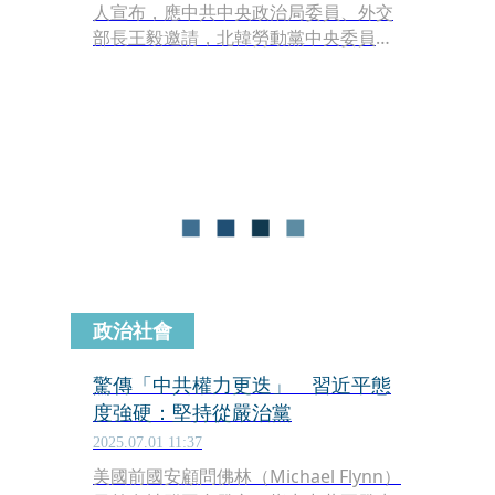
人宣布，應中共中央政治局委員、外交
部長王毅邀請，北韓勞動黨中央委員會
政治局委員、外長崔善姬將於週六（27
日）至30日訪問中國。
政治社會
驚傳「中共權力更迭」 習近平態
度強硬：堅持從嚴治黨
2025.07.01 11:37
美國前國安顧問佛林（Michael Flynn）