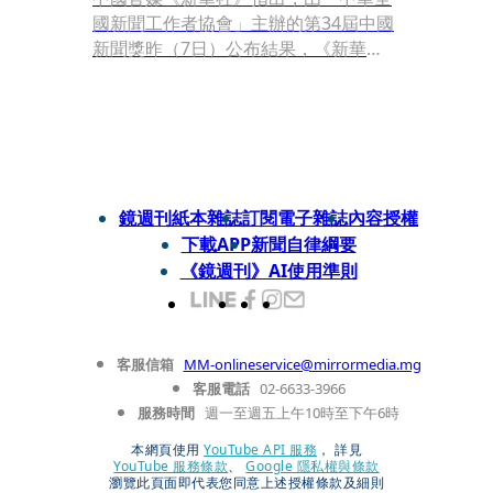
國新聞工作者協會」主辦的第34屆中國
新聞獎昨（7日）公布結果，《新華
社》的〈習近平全票當選中國國家主
席、中央軍委主席〉及解放軍新聞傳播
中心消息〈東部戰區組織環台島戰備警
巡和“聯合利劍”演習〉等4件作品榮獲最
高等獎「特別獎」。
鏡週刊紙本雜誌
訂閱電子雜誌
內容授權
下載APP
新聞自律綱要
《鏡週刊》AI使用準則
客服信箱
MM-onlineservice@mirrormedia.mg
客服電話
02-6633-3966
服務時間
週一至週五上午10時至下午6時
本網頁使用
YouTube API 服務
， 詳見
YouTube 服務條款
、
Google 隱私權與條款
瀏覽此頁面即代表您同意上述授權條款及細則