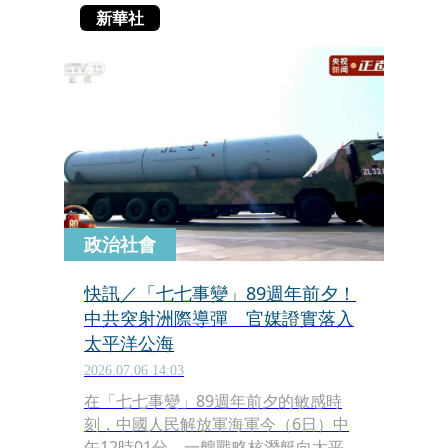
新華社
政治社會
快訊／「七七事變」89週年前夕！
中共突射洲際導彈 官媒證實落入
太平洋公海
2026.07.06 14:03
在「七七事變」89週年前夕的敏感時
刻，中國人民解放軍海軍今（6日）中
午12時01分，一艘戰略核潛艇向太平洋