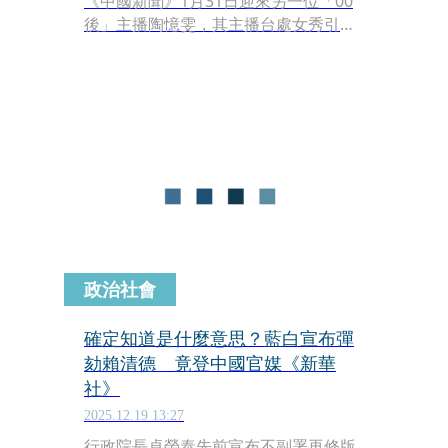
《中國新聞》1月31日迎來另一位「00
後」主播陶憶雯，其主播台處女秀引發
中國網友關注，學霸背景同樣備受討
論。
政治社會
確定知道是什麼意思？藍白宣布彈
劾賴清德 竟登中國官媒《新華
社》
2025.12.19 13:27
行政院長卓榮泰先前宣布不副署再修版