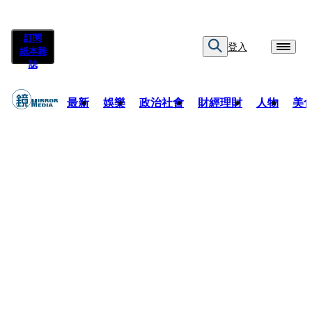
訂閱
登入
紙本雜
誌
最新
娛樂
政治社會
財經理財
人物
美