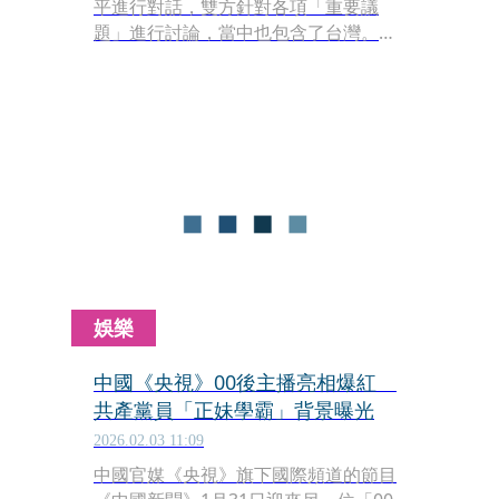
平進行對話，雙方針對各項「重要議
題」進行討論，當中也包含了台灣。對
此，政治工作者周軒昨（5）日發文
說，只看台灣的部分，「川普的說法就
是打哈哈」。
娛樂
中國《央視》00後主播亮相爆紅
共產黨員「正妹學霸」背景曝光
2026.02.03 11:09
中國官媒《央視》旗下國際頻道的節目