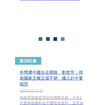
容，習近平不僅將台灣定調為「中美關
係最重要、最敏感的問題」，更警告若
處理不當，美中之間恐出現「碰撞甚至
衝突」，不過，多家外媒注意到，相較
於習近平大篇幅談論台海議題，川普在
公開場合並未直接回應台灣問題，而是
將重點放在貿易、投資與美中合作，也
讓外界開始觀察，川普是否刻意避免在
這場峰會正面觸及台灣議題。
政治社會
外甥遭中國台企開除 劉世芳：捍
衛國家主權立場不變、國人赴中要
慎思
2026.05.07 11:12
內政部長劉世芳的外甥顏文群，今年2
月遭港媒爆料在中國投資謀利，且曾為