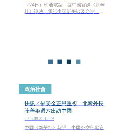
（24日）晚通電話，據中國官媒《新華
社》說法，電話中習近平談及台灣，稱
「台灣回歸中國是戰後國際秩序重要組
成部分」。
政治社會
快訊／備受金正恩重視 北韓外長
崔善姬週六出訪中國
2025.09.25 15:29
中國《新華社》報導，中國外交部發言