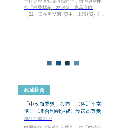
卡達桌球世錦賽持續進行，台灣男雙組
合「柚香林萌」林昀儒、高承睿昨
（22）日在男雙8強賽中，上演精彩攻
防，以3比1擊敗中國隊林詩棟、林高遠
組合，不僅晉級4強賽保底銅牌，還粉
碎了中國隊「5金行」的美夢。對此，
中國多家媒體都po文批評，「中國隊自
1975年世乒賽以來，50年間首次無緣世
乒賽男雙獎牌。」「無緣四強，創本世
紀最差戰績」。
政治社會
「中國新聞獎」公布 〈習近平當
選〉〈聯合利劍演習〉獲最高等獎
2024.11.08 21:58
中國官媒《新華社》指出，由「中華全