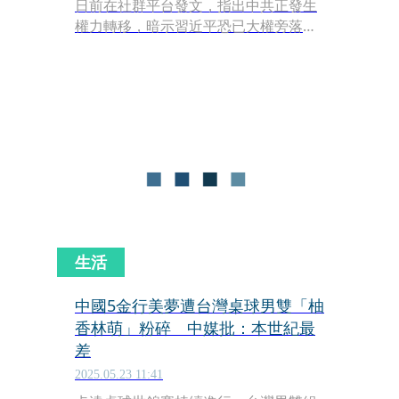
日前在社群平台發文，指出中共正發生
權力轉移，暗示習近平恐已大權旁落。
消息曝光後，中國官媒《新華社》於昨
（6月30日）晚間公開中共總書記習近
平的最新談話內容，強調「堅持從嚴治
黨」，引發外界討論。
生活
中國5金行美夢遭台灣桌球男雙「柚
香林萌」粉碎 中媒批：本世紀最
差
2025.05.23 11:41