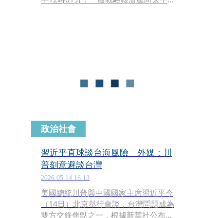
相關公海海域，發射了1枚攜帶訓練模
擬彈頭的潛射戰略洲際彈道飛彈，並準
確落入預定海域。《新華社》隨後發布
快報證實此消息，並強調此次試射屬於
中方年度軍事訓練的例行性安排，強調
其符合國際法與國際慣例，且不針對任
何特定國家和目標。
政治社會
習近平直球談台海風險 外媒：川
普刻意避談台灣
2026.05.14 16:13
美國總統川普與中國國家主席習近平今
（14日）北京舉行會談，台灣問題成為
雙方交鋒焦點之一，根據新華社公布內