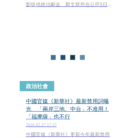
劉提供政治獻金。顏文群所在公司5日
發聲明表示，顏文群4月初已被解職，
對此國台辦重申決不允許有人邊賺紅錢
邊支持台獨，陸委會則批評中共脅迫台
商政治表態。劉世芳今（7日）受訪回
應，內政部立場跟陸委會完全一致，她
也提醒國人，前往中國務必慎思，否則
人身安全、財產安全都會受到危脅。
政治社會
中國官媒《新華社》最新禁用詞曝
光 「兩岸三地、中台」不准用！
「福摩薩」也不行
2026.02.27 17:57
中國官媒《新華社》更新今年最新禁用