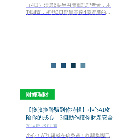
（4日）清晨6點半召開重訊記者會，本
刊調查，桓鼎3日驚覺高達4億資產的子
公司崇佑新材料（簡稱崇佑）遭前董事
長張建智侵占，連夜奔台北地檢署按鈴
提告，櫃買中心也兵分兩路了解原委，
要求桓鼎盡快對外說明。
財經理財
【換臉換聲騙到你特輯】小心AI攻
陷你的戒心 3個動作護你財產安全
2024.05.28 07:00
小心！AI詐騙就在你身邊！詐騙集團已