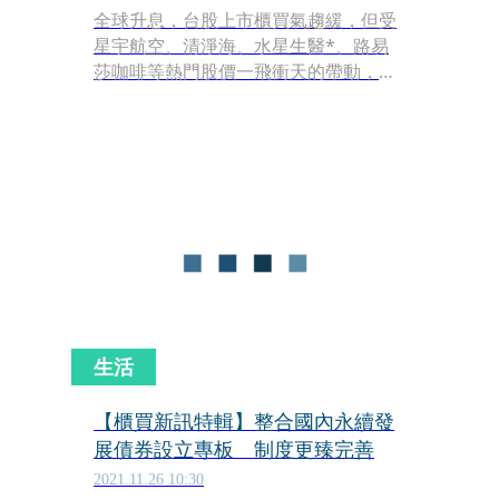
全球升息，台股上市櫃買氣趨緩，但受
星宇航空、清淨海、水星生醫*、路易
莎咖啡等熱門股價一飛衝天的帶動，興
櫃交易熱度不退。這也讓資訊相對不對
稱、無漲跌幅限制的興櫃交易，投資風
險隨之遽升；值得注意的是，由於興櫃
掛牌制度寬鬆，其中「彈性面額制度」
是否成為有心人創造股價便宜假象，值
得主管機關及投資人多加留意。
生活
【櫃買新訊特輯】整合國內永續發
展債券設立專板 制度更臻完善
2021.11.26 10:30