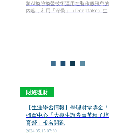
將AI換臉換聲技術運用在製作假訊息的
內容，利用「深偽」（Deepfake）生
成逼真人像在網路上大量出現！一通騷
擾電話僅需3秒，便可提取你的聲音特
徵，通過AI技術合成一通詐騙電話，危
害周遭親友的財產安全。在未來AI技術
持續發展的狀況下，辨識的難度會變得
越來越高，如何辨偽反詐是刻不容緩的
課題。
財經理財
【生涯學習情報】學理財拿獎金！
櫃買中心「大專生證券菁英種子培
育營」報名開跑
2024.05.15 07:30