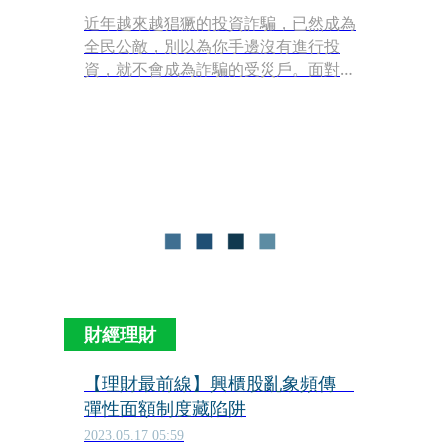
近年越來越猖獗的投資詐騙，已然成為
全民公敵，別以為你手邊沒有進行投
資，就不會成為詐騙的受災戶。面對推
陳出新的詐騙手法，就算是誤點釣魚網
站連結，都有可能瞬間出賣你的個資與
財產！證券櫃檯買賣中心邀請財經作家
阿格力，帶你一同破解投資詐騙的千面
手法；唯有時時更新防詐知識，才能讓
自己與家人永保安康不上當！
財經理財
【理財最前線】興櫃股亂象頻傳
彈性面額制度藏陷阱
2023.05.17 05:59