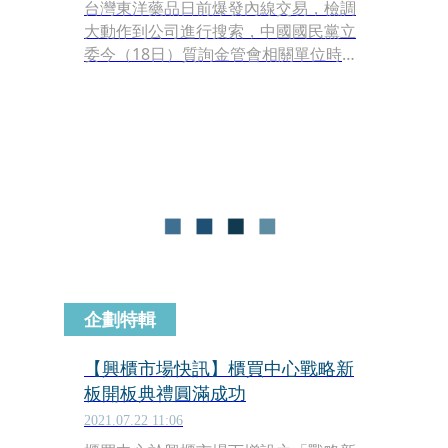
台灣東洋藥品日前爆發內線交易，檢調
大動作到公司進行搜索，中國國民黨立
委今（18日）質詢金管會相關單位時指
出，高端公司今年以來股價波動也有異
常，質疑是否只查東洋而不查高端？櫃
買中心董事長陳永誠表示，最早自去年
11月起，已5次將資料移送給檢調。
企劃特輯
【興櫃市場快訊】櫃買中心戰略新
板開板典禮圓滿成功
2021.07.22 11:06