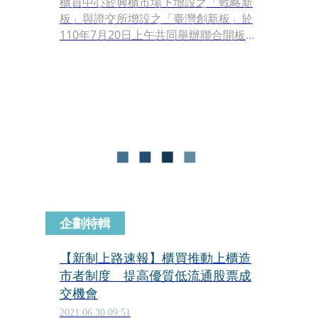
櫃買中心於興櫃市場下增設之「戰略新
板」與證交所增設之「臺灣創新板」於
110年7月20日上午共同舉辦聯合開板典
禮，行政院長蘇貞昌為表達政府對創新
企業之支持，蒞臨典禮給予勉勵，並與
國發會主委龔明鑫、金管會主委黃天
牧、櫃買中心董事長陳永誠及證交所董
事長許璋瑤，共同進行揭牌儀式，象徵
臺灣資本市場邁向新里程碑。
企劃特輯
【新制上路速報】櫃買推動上櫃造
市者制度 提高優質低流通股票成
交機會
2021.06.30 09:51