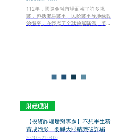
112年，國際金融市場面臨了許多挑
戰，包括俄烏戰爭、以哈戰爭等地緣政
治衝突，亦經歷了全球通膨降溫、美元
走弱、國際原油價格下跌、美國與其他
央行可能降息等變動，都對臺灣企業募
資與進軍國際帶來了變數。不過，即便
在眾多變動與不確定的因素下，臺灣櫃
買市場的股價指數較111年底仍上漲
29.76%，漲幅位居亞洲主要證券市場第
1名，全球第3名，成交日均值也比前一
年成長了16.55%，為歷年次高，價量齊
揚，展現了高度韌性，繳出一張漂亮的
成績單。展望113年，櫃買中心列出六
大重點方向，持續深耕櫃買市場發展。
財經理財
【投資詐騙掰掰專題】不想畢生積
蓄成泡影 要睜大眼睛識破詐騙
2023.06.21 08:00