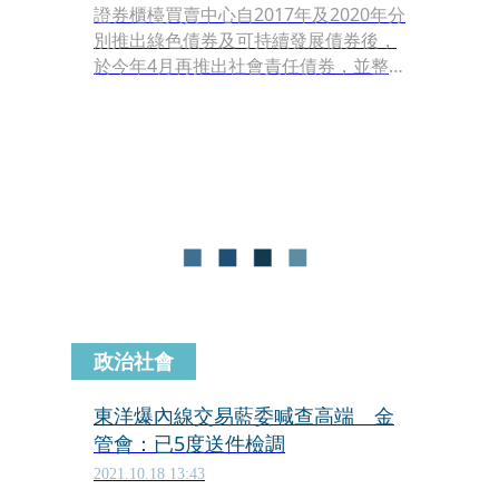
證券櫃檯買賣中心自2017年及2020年分
別推出綠色債券及可持續發展債券後，
於今年4月再推出社會責任債券，並整
合三種商品制度為永續發展債券制度專
板，不僅商品範圍齊備，制度也更臻完
善，有助國內永續發展債券市場的健全
發展。
政治社會
東洋爆內線交易藍委喊查高端 金
管會：已5度送件檢調
2021.10.18 13:43