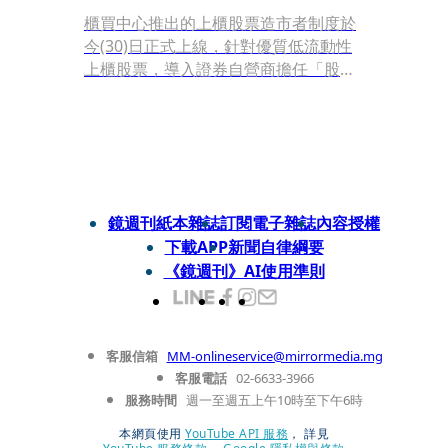
櫃買中心推出的上櫃股票造市者制度於
今(30)日正式上線，針對優質低流動性
上櫃股票，導入證券自營商擔任「股票
造市者」及「交易獎勵參與者」機制，
藉由「股票造市者」持續提供買賣雙向
報價，並由「交易獎勵參與者」積極參
與交易，讓投資人在盤中皆可以輕易取
得可買進及賣出的價格資訊，提高投資
人之買賣成交機會，進而提升上櫃股票
鏡週刊紙本雜誌
訂閱電子雜誌
內容授權
市場的價格發現功能及交易動能，期望
下載APP
新聞自律綱要
投資人、證券商及整體市場均因此受
《鏡週刊》AI使用準則
惠，達到「三贏」效果。
客服信箱
MM-onlineservice@mirrormedia.mg
客服電話
02-6633-3966
服務時間
週一至週五上午10時至下午6時
本網頁使用
YouTube API 服務
， 詳見