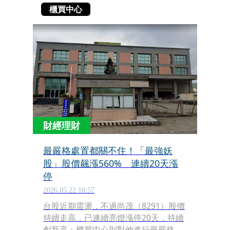
櫃買中心
財經理財
最嚴格處置都關不住！「最強妖
股」股價飆漲560% 連續20天漲
停
2026.05.22 10:57
台股近期震盪，不過尚茂（8291）股價
持續走高，已連續亮燈漲停20天，持續
創新高；櫃買中心則對他進行最嚴格監