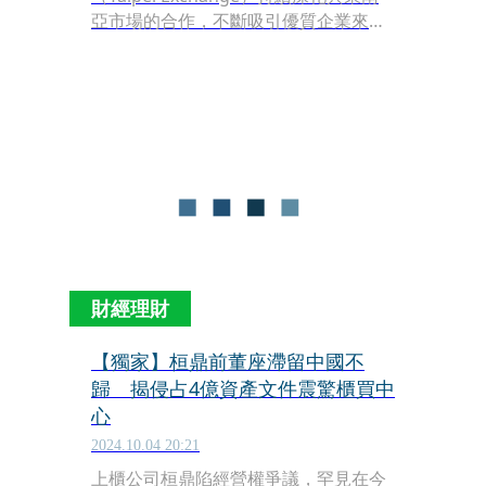
亞市場的合作，不斷吸引優質企業來臺
掛牌，拓展國際市場版圖！近日櫃買中
心再聯手安侯建業於馬來西亞吉隆坡舉
辦「2024優質企業前進臺灣資本市場說
明會暨晚宴」，不僅加強了臺馬資本市
場的橋樑，更展現臺灣資本市場的高流
動性與多元籌資優勢，成東南亞企業進
軍全球的助力！
財經理財
【獨家】桓鼎前董座滯留中國不
歸 揭侵占4億資產文件震驚櫃買中
心
2024.10.04 20:21
上櫃公司桓鼎陷經營權爭議，罕見在今