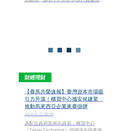
管措施，仍擋不住買盤。
財經理財
【臺馬共榮速報】臺灣資本市場吸
引力升溫！櫃買中心攜安侯建業
推動馬來西亞企業來臺掛牌
2024.11.25 08:00
為配合政府新南向政策，櫃買中心
（Taipei Exchange）持續深化與東南