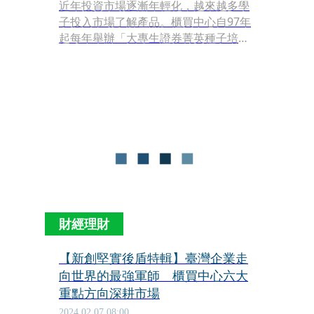
近年投資市場逐漸年輕化，越來越多學
子投入市場了解產品。櫃買中心自97年
起每年舉辦「大專生證券菁英種子培育
營」，至今(113)年已邁入第17年，適逢
櫃買中心成立30週年，今年規劃豐富課
程與競賽活動，協助關注國內資本市場
發展的年輕學子，對相關議題有更深入
的認識，提供絕佳的學習機會。
財經理財
【新創堅實後盾特輯】臺灣企業走
向世界的最強軍師 櫃買中心六大
重點方向深耕市場
2024.02.07 08:00