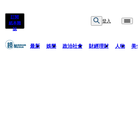
訂閱
登入
紙本雜
誌
最新
娛樂
政治社會
財經理財
人物
美