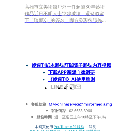
高雄市立美術館戶外一件超過30年藝術
作品近日不明人士塗鴉破壞，還疑似留
下「陳聖X」的簽名，園方發現後請修
復師處理，但無法完全去除塗鴉痕跡，
造成永久傷害。網友則怒批「太誇張
了，做這麼丟臉的事」「真的很沒水
準！用力譴責任何破壞的行為！」
鏡週刊紙本雜誌
訂閱電子雜誌
內容授權
下載APP
新聞自律綱要
《鏡週刊》AI使用準則
客服信箱
MM-onlineservice@mirrormedia.mg
客服電話
02-6633-3966
服務時間
週一至週五上午10時至下午6時
本網頁使用
YouTube API 服務
， 詳見