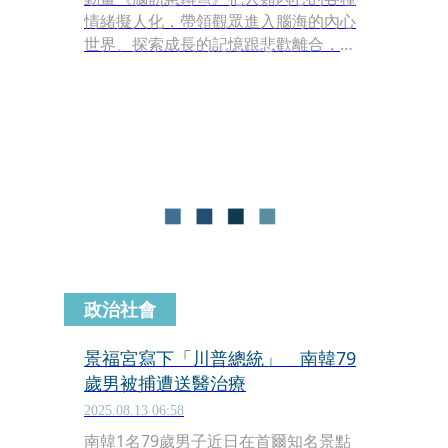
情緒擬人化，帶領觀眾進入腦海的內心
世界、探索成長的記憶跟悲歡離合，如
造就了每一個人。電影《怪奇寶貝》
（Sketch）恰好顛倒，把發洩負面情緒
的各種塗鴉，全部實體化、變成大鬧小
鎮的怪物。
政治社會
景福宮寫下「川普總統」 南韓79
歲男被捕遭送醫治療
2025.08.13 06:58
南韓1名79歲男子近日在首爾知名景點