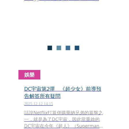
獵人》名導阿利安卓崗札雷伊納利圖
（Alejandro G. Iñárritu）合作，拋開
影迷熟悉的特務形象，改拿鏟子化身超
狂「挖掘者」，主演年度最瘋狂的災難
喜劇。
娛樂
DC宇宙第2彈 《超少女》前導預
告解答所有疑問
2025.12.12 14:15
話說Netflix打算併購華納兄弟的算盤之
一，就是為了DC宇宙，因此當重啟的
DC宇宙在今年《超人》（Superman）