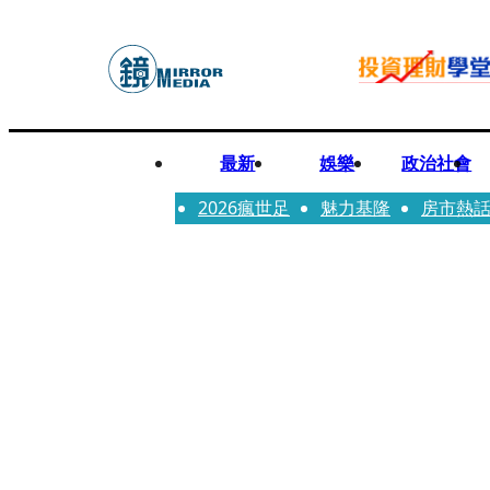
最新
娛樂
政治社會
2026瘋世足
魅力基隆
房市熱