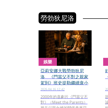
勞勃狄尼洛
娛樂
亞莉安娜大戰勞勃狄尼
洛 《門當父不對之親家
駕到》班史提勒繼續衰小
2026.04.16 12:42
2
2000年的喜劇片《門當父不
對》（Meet the Parents）
把岳父跟女婿的關係拿來惡
柯