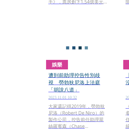
手》，票房創下1.54億美元
的好成嫧。今(5日)於串流平
（
台上架。20世紀初，白人透
過婚姻間接取得北美原住民
配偶的財產監管權，而李奧
（
納多飾演的窮小子厄尼斯
特，靠著與奧賽奇族女子莫
莉結婚，跨越階級翻身，他
在心愛的妻子和龐大的利益
之間搖擺不定。李奧納多
娛樂
說：「我一開始就深受故事
吸引，一個男人可以很愛妻
遭到前助理控告性別歧
子，同時又對她做出糟糕的
視 勞勃狄尼洛上法庭
事，這樣複雜又扭曲的情感
「胡說八道」
讓我想繼續探索下去。而過
2023.11.01 10:32
2
程中最大的挑戰是，當我開
大家還記得2019年，勞勃狄
始深入認識這個角色，才漸
尼洛（Robert De Niro）的
漸發現他原來是個如此無可
製作公司，控告前任助理翠
救藥、狡猾又愚昧的人，我
絲羅賓森（Chase
該如何詮釋才能讓觀眾同理