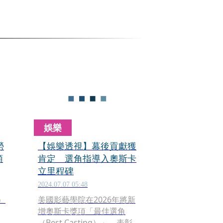
娛樂
勞
【娛樂透視】幕後貢獻獲
頒
肯定 選角指導入奧斯卡
立里程碑
2024.07.07 05:48
）
美國影藝學院在2026年將新
增奧斯卡獎項「最佳選角
（Best Casting）」，表彰