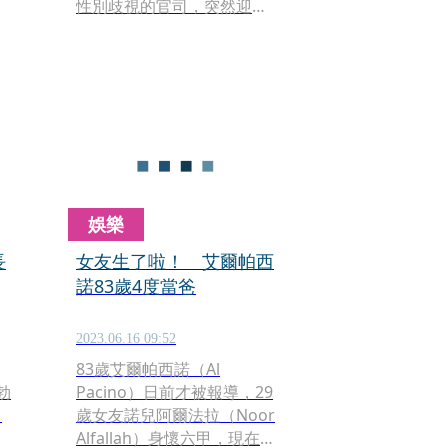
性別歧視的官司，突然迎來
意想不到的發展，因為替他
。
生下一子的女友也坐上了證
人席，唸出很多當初數落翠
絲的簡訊，讓人意外發現，
原來這一切是因為前助理跟
女友鬧不和？！
娛樂
長
女友生了啦！ 艾爾帕西
諾83歲4度當爸
2023.06.16 09:52
83歲艾爾帕西諾（Al
勞勃
Pacino）日前才被報導，29
）
歲女友諾兒阿爾法拉（Noor
合
Alfallah）身懷六甲，現在證