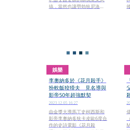
搞，當然也讓勞勃狄尼洛
（Robert DeNiro）與班史
夜
提勒（Ben Stiller）成為銀幕
拍檔。現在這系列推出全新
的一集，《門當父不對之親
家駕到》（Focker In-
Law），亞莉安娜（Ariana
（
Grande）空降成為準媳婦，
當然要很跟這兩位過招。
娛樂
李奧納多於《花月殺手》
扮軟飯狡猾夫 見名導與
影帝50年超強默契
2023.12.05 16:27
2
由金獎大導馬丁史柯西斯和
影帝李奧納多狄卡皮歐6度合
（
作的史詩電影《花月殺