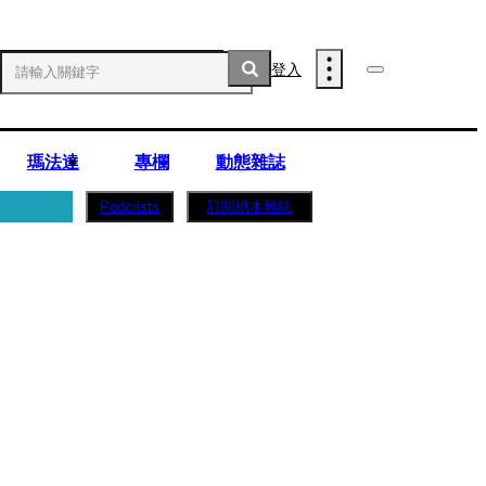
登入
瑪法達
專欄
動態雜誌
訂閱紙本雜誌
Podcasts