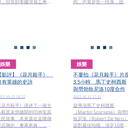
間，但等到美國演員工會
怨，也算是告一段落，因為
SAG-AFTRA）的罷工結
被前助理提告性別歧視官
束，演員才能配合宣傳。男
司，法官判賠美金120萬元
主角李奧納多狄卡皮歐
Leonardo DiCaprio）終
於露臉打片，談到這部片之
餘他的最大意義，就是幕前
幕後的兩位大咖。
娛樂
娛樂
【影評】《花月殺手》
不要怕《花月殺手》片
沒有英雄的史詩
3.5小時 馬丁史柯西斯
與勞勃狄尼洛10度合作
023.10.23 10:33
2023.10.11 17:11
《花月殺手》講述了一個大
當導演馬丁史柯西斯
多觀眾未曾聽聞的印地安原
（Martin Scorsese）與
住民故事。本來還在哀嘆傳
狄尼洛（Robert De Niro
統式微的「奧塞奇族」，因
這對最佳拍檔，決定10度