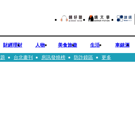
財經理財
人物
美食旅遊
生活
車錶酒
話題
台北畫刊
房訊發燒榜
防詐鏡區
更多