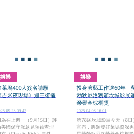
娛樂
娛樂
好萊塢400人簽名請願
投身演藝工作逾60年 
《吉米夜現場》週三復播
勃狄尼洛獲頒坎城影展
榮譽金棕櫚獎
025.09.23 09:42
2025.04.08 16:01
因為在上週一（9月15日）評
第78屆坎城影展今天（8日
論美國保守派意見領袖查理
宣布，將頒發好萊塢資深男
克（Charlie Kirk）事件
星勞勃狄尼洛榮譽金棕櫚獎