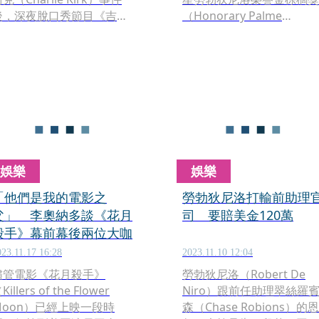
後，深夜脫口秀節目《吉米
（Honorary Palme
現場》（Jimmy Kimmel
d’Or），表彰他在演藝工
Live）遭到ABC電視網無限期
的卓越貢獻。先前獲此獎的
停播的處分，引發了更多對
美國演員包括茱蒂佛斯特、
立。演藝圈也團結起來，認
湯姆克魯斯與梅莉史翠普
為即使主持人吉米金莫
等。
Jimmy Kimmel）有不恰當
之處，動輒屈服於FCC（美國
聯邦通訊委員會）主席的意
見、大開言論自由倒車，如
娛樂
娛樂
今ABC電視網宣佈節目於美
國時間9月24日週三復播。
「他們是我的電影之
勞勃狄尼洛打輸前助理
父」 李奧納多談《花月
司 要賠美金120萬
殺手》幕前幕後兩位大咖
023.11.17 16:28
2023.11.10 12:04
儘管電影《花月殺手》
勞勃狄尼洛（Robert De
Killers of the Flower
Niro）跟前任助理翠絲羅
Moon）已經上映一段時
森（Chase Robions）的恩