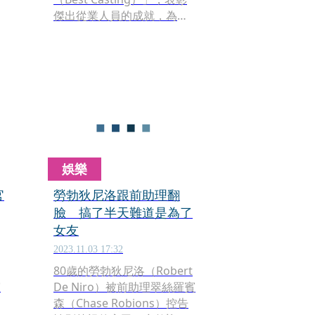
傑出從業人員的成就，為產
作
業發展立下里程碑。
娛樂
官
勞勃狄尼洛跟前助理翻
臉 搞了半天難道是為了
女友
2023.11.03 17:32
80歲的勞勃狄尼洛（Robert
賓
De Niro）被前助理翠絲羅賓
森（Chase Robions）控告