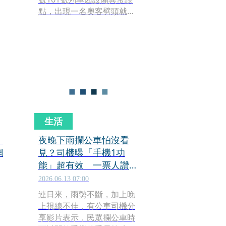
前
點，出現一名奧客劈頭就朝
從
列車長飆罵，甚至還狂噴不
雅字眼。台鐵原本打算尊重
當事車長意願決定是否提
告，引來網友批評，隨後台
鐵也說明原因，強調為端正
空
乘車風氣、捍衛同仁執勤環
安
境並保護大眾乘車安全，將
函送警察機關，並促請依權
限開罰。
生活
包
夜晚下雨攔公車怕沒看
網
見？司機曝「手機1功
能」超有效 一票人讚：
終於懂了
2026.06.13 07:00
連日來，雨勢不斷，加上晚
上視線不佳，有公車司機分
享影片表示，民眾攔公車時