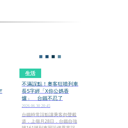
生活
不滿誤點！奧客狂噴列車
空
長5字經「X你公媽香
爐」 台鐵不忍了
2026.06.30 20:45
台鐵時常誤點讓乘客怨聲載
道，上個月28日，台鐵自強
號161號列車因設備異常誤