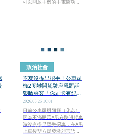
發
可以開啟手機的手電筒功
能，不僅效果很好，「司機
都會感謝你為我們設想」。
貼文一出，引發熱議，網友
紛紛表示有用，「有些站位
太暗真的會看不到乘客」、
「第一次看到司機的視角，
終於懂了」。也有公車司機
留言指出，看到揮舞手電
筒，「可以提早打方向燈，
政治社會
讓後車知道準備變換車
道」。
退
不爽沒提早招手！公車司
費
機2度離開駕駛座飆髒話
狠嗆乘客「你刷卡有紀
錄」 下場慘
2026.05.26 10:01
誌
日前公車司機阿輝（化名）
因為不滿民眾A男在路邊候車
時沒有提早舉手招車，在A男
量
上車後雙方爆發激烈言語衝