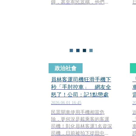
鐘，甚至有民眾稱，他們在
空橋上換衣服，引起民眾熱
議。對此，經紀公司今
（30）日道歉，因為交通問
題所以才遲到，不過，公司
方澄清並沒有在空橋上換衣
服。
政治社會
員林客運司機狂滑手機下
秒「手肘控車」 網友全
怒了！公司：記1點懲處
2026.06.01 16:45
2
民眾開車使用手機相當危
險，更何況是載乘客的客運
司機！彰化員林客運1名資深
司機，日前被拍下從田中站