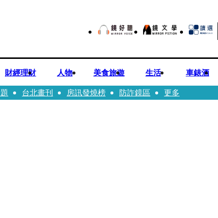
財經理財
人物
美食旅遊
生活
車錶酒
話題
台北畫刊
房訊發燒榜
防詐鏡區
更多