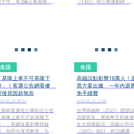
日下午，有2輛火車相撞，造
（14日）搭公車通勤時，
成至少1人死亡、89人受傷，
現車輛突然靜止在一間販售
還有11人傷勢相當嚴重。
刈包與肉粽的傳統小吃店門
前。原本以為是發生道路突
發狀況，沒想到竟然是公車
司機打算趁著行車空檔下車
採買個人午餐。最令人不可
思議的是，後半段的劇情發
展完全超乎預期，讓目擊網
友忍不住直呼：「台灣人的
生活
生活
感染力真的很強！」
「基隆上車不可基隆下
高鐵誤點影響18萬人！
車」！客運公告網看傻
票方案出爐 一年內退
背後原因超無奈
免手續費
026.05.29 08:51
2026.05.26 23:09
近期有客運在公車貼出公告
台灣高鐵昨（25日）因號
「基隆上車不可於基隆下
訊號異常，導致整天列車發
車」，有網友看到覺得疑
生大規模延誤。高鐵公司今
惑，拍照分享求解答，引發
（26日）統計，昨日總運