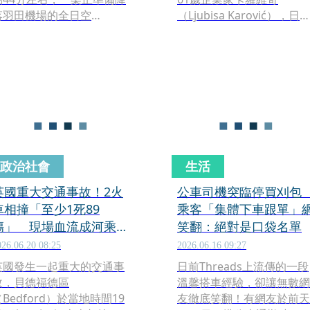
落羽田機場的全日空
（Ljubisa Karović），日
（ANA）客機，與綽號為
搭乘瑞安航空（Ryanair）
Dr. White（白衣醫生）」
希臘飛往德國的班機時，座
的日本政府飛行檢查機發生
位旁的機艙窗戶竟然無預警
空中異常接近。所幸客機上
破裂。強大氣壓瞬間將他
的衝突預警系統及時響起，
「半身吸出窗外」，讓他懸
飛行員迅速應變拉升，才避
掛在時速超過600公里的高
免了一場可能的空中相撞事
中長達近2分鐘。所幸靠著
故。
全帶與同機乘客的英勇救
援，他奇蹟般地撿回一命。
政治社會
生活
英國重大交通事故！2火
公車司機突臨停買刈
車相撞「至少1死89
乘客「集體下車跟單」
傷」 現場血流成河乘客
笑翻：絕對是口袋名單
驚呼：像炸彈爆炸
026.06.20 08:25
2026.06.16 09:27
英國發生一起重大的交通事
日前Threads上流傳的一段
故，貝德福德區
溫馨搭車經驗，卻讓無數網
Bedford）於當地時間19
友徹底笑翻！有網友於前天