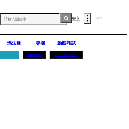
登入
瑪法達
專欄
動態雜誌
訂閱紙本雜誌
Podcasts