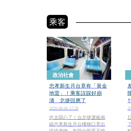
乘客
政治社會
忠孝新生月台竟有「黃金
地雷」！乘客誤踩好崩
潰 北捷回應了
2026.08.06 17:29
2
也太噁心了！台北捷運板南
線忠孝新生月台樓梯口竟出
現排泄物，有部分民眾不慎