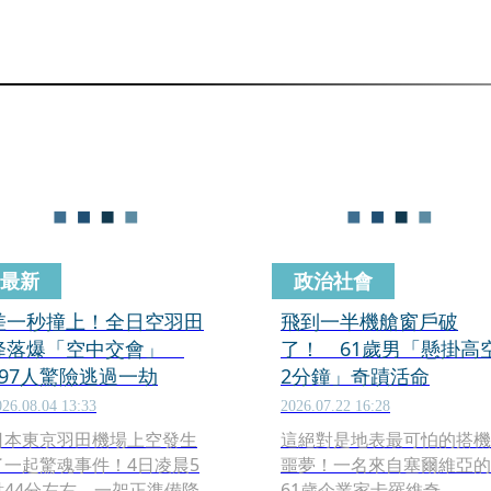
最新
政治社會
差一秒撞上！全日空羽田
飛到一半機艙窗戶破
降落爆「空中交會」
了！ 61歲男「懸掛高
197人驚險逃過一劫
2分鐘」奇蹟活命
026.08.04 13:33
2026.07.22 16:28
日本東京羽田機場上空發生
這絕對是地表最可怕的搭機
了一起驚魂事件！4日凌晨5
噩夢！一名來自塞爾維亞的
點44分左右，一架正準備降
61歲企業家卡羅維奇