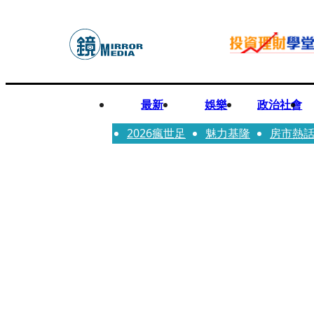
最新
娛樂
政治社會
2026瘋世足
魅力基隆
房市熱