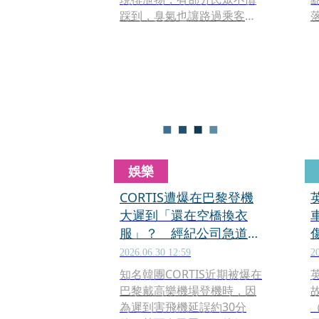
踩到，臭氣也讓路過乘客忍
不住皺眉；對此，北捷表
示，獲報後立即請清潔人員
「
到場清理。
娛樂
CORTIS遭爆在巴黎登機
大遲到「還在空橋換衣
服」？ 經紀公司急道歉
曝真相這樣說
2026.06.30 12:59
2
知名韓團CORTIS近期被爆在
巴黎戴高樂機場登機時，因
為遲到害飛機延誤約30分
（