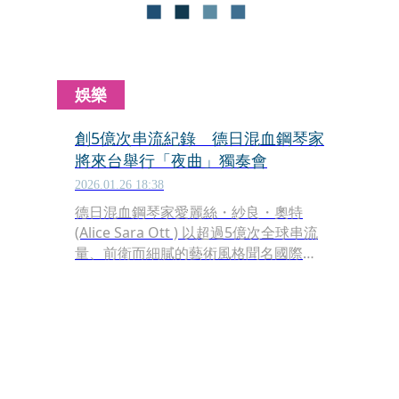
娛樂
創5億次串流紀錄 德日混血鋼琴家
將來台舉行「夜曲」獨奏會
2026.01.26 18:38
德日混血鋼琴家愛麗絲・紗良・奧特
(Alice Sara Ott ) 以超過5億次全球串流
量、前衛而細膩的藝術風格聞名國際，
將於今年3月下旬訪台，帶來全球樂壇
備受矚目的「夜曲」主題獨奏會製作，
曲目包含在全球數位平台創造現象級成
功的《費爾德：夜曲全集》精粹，以及
最受樂迷喜愛的貝多芬《月光奏鳴
曲》。