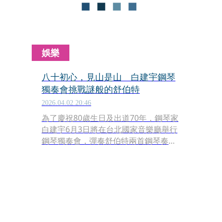
娛樂
八十初心，見山是山 白建宇鋼琴
獨奏會挑戰謎般的舒伯特
2026.04.02 20:46
為了慶祝80歲生日及出道70年，鋼琴家
白建宇6月3日將在台北國家音樂廳舉行
鋼琴獨奏會，彈奏舒伯特兩首鋼琴奏鳴
曲D. 664與D. 959，另外還有布拉姆斯
的四首敘事曲。