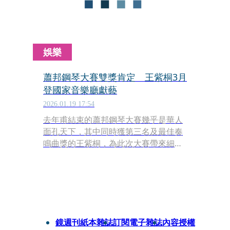
娛樂
蕭邦鋼琴大賽雙獎肯定 王紫桐3月
登國家音樂廳獻藝
2026.01.19 17:54
去年甫結束的蕭邦鋼琴大賽幾乎是華人
面孔天下，其中同時獲第三名及最佳奏
鳴曲獎的王紫桐，為此次大賽帶來細膩
精緻的女性視野。來自內蒙古的王紫桐
因比賽獲獎，知名度大增，也將於3月3
日在台北國家音樂廳舉行鋼琴獨奏會，
曲目包括讓她奪得最佳奏鳴曲獎的《第
二號鋼琴奏鳴曲》。
鏡週刊紙本雜誌
訂閱電子雜誌
內容授權