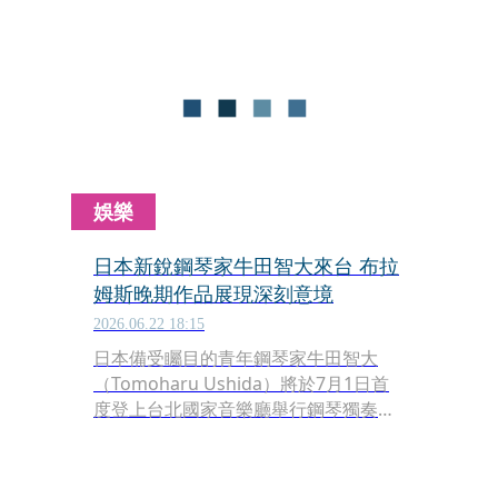
娛樂
日本新銳鋼琴家牛田智大來台 布拉
姆斯晚期作品展現深刻意境
2026.06.22 18:15
日本備受矚目的青年鋼琴家牛田智大
（Tomoharu Ushida）將於7月1日首
度登上台北國家音樂廳舉行鋼琴獨奏
會，本次音樂會以德國浪漫派巨匠布拉
姆斯晚期鋼琴作品為主題，帶領台灣樂
迷走進布拉姆斯深邃而內省的精神世