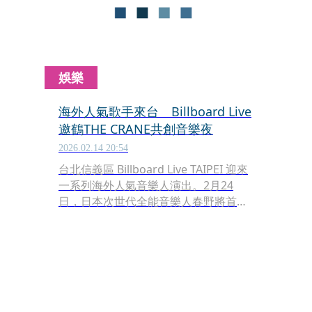
娛樂
海外人氣歌手來台 Billboard Live
邀鶴THE CRANE共創音樂夜
2026.02.14 20:54
台北信義區 Billboard Live TAIPEI 迎來
一系列海外人氣音樂人演出。2月24
日，日本次世代全能音樂人春野將首次
在台舉辦專場；3月2日，Jeremy
Quartus（Nulbarich）將與鶴 THE
CRANE同台；3月7日，流行鋼琴家哈拉
米 HARAMI 將帶來首度台北演出。