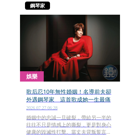
鋼琴家
娛樂
歌后忍10年無性婚姻！名導前夫卻
外遇鋼琴家 這首歌成她一生最痛
2026.07.27 06:28
婚姻中的忠誠一旦破裂，帶給另一半的
往往不只是情感上的撕裂，更是對身心
健康的毀滅性打擊。當丈夫背叛誓言有
了外遇，許多妻子在極度悲痛與巨大壓