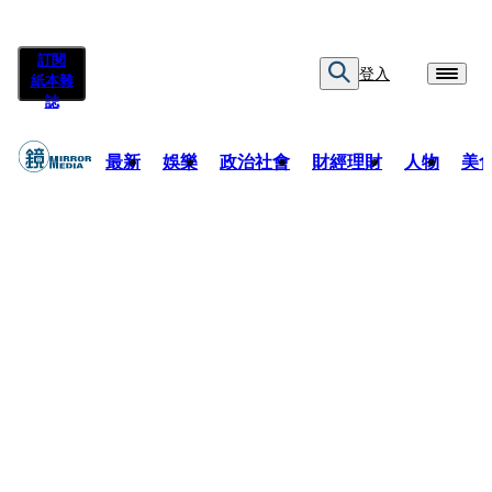
訂閱
登入
紙本雜
誌
最新
娛樂
政治社會
財經理財
人物
美