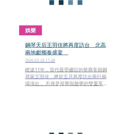
娛樂
鋼琴天后王羽佳將再度訪台 北高
兩地獻獨奏盛宴
2026.03.18 17:48
睽違11年，當代最受矚目的華裔美籍鋼
琴家王羽佳，將於五月再度訪台舉行兩
場演出， 不僅是視覺與聽覺的雙重享
受，更是一次見證當代鋼琴天后如何將
「彈火」轉化為動人音韻的現場魅力。