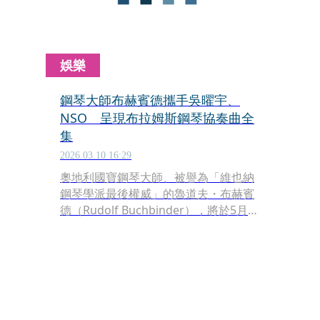
娛樂
鋼琴大師布赫賓德攜手吳曜宇、
NSO 呈現布拉姆斯鋼琴協奏曲全
集
2026.03.10 16:29
奧地利國寶鋼琴大師、被譽為「維也納
鋼琴學派最後權威」的魯道夫・布赫賓
德（Rudolf Buchbinder），將於5月再
度來台，攜手貝桑頌指揮大賽三冠王吳
曜宇和NSO 國家交響樂團，於台北國家
音樂廳及高雄衛武營音樂廳，展開布拉
姆斯鋼琴協奏曲全集之旅。