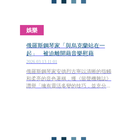
娛樂
俄羅斯鋼琴家「與烏克蘭站在一
起」 被迫離開藉音樂慰藉
2026.03.13 11:01
俄羅斯鋼琴家安德烈古寧以清晰的指觸
和柔亮的音色著稱，獲《留聲機雜誌》
讚譽「擁有靈活多變的技巧，並充分展
現靈感迸發的音樂想像力。」他即將於
3月26日晚間在台北國家音樂廳舉行一
場包括李斯特《全本超技練習曲》在內
的超級炫技鋼琴獨奏會。