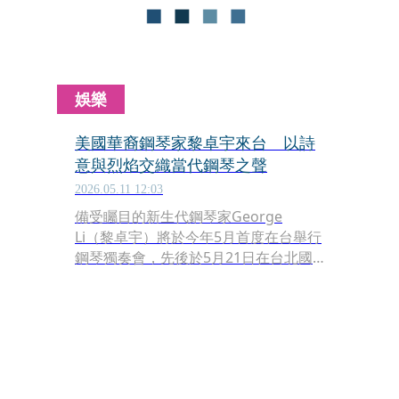
娛樂
美國華裔鋼琴家黎卓宇來台 以詩
意與烈焰交織當代鋼琴之聲
2026.05.11 12:03
備受矚目的新生代鋼琴家George
Li（黎卓宇）將於今年5月首度在台舉行
鋼琴獨奏會，先後於5月21日在台北國
家音樂廳、22日在高雄衛武營表演廳演
出，並於5月23日在國立台中歌劇院中
劇院劃下句點。