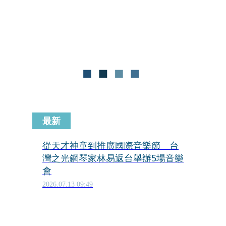
力下，常出現嚴重失眠、憂鬱症等情緒
病，甚至被「氣出病」。例如蔡琴，在
她與名導楊德昌離婚後，就有很長的時
間不敢再唱〈點亮霓虹燈〉這首歌唱生
涯中最具情感重量、最不忍觸碰的「禁
歌」，因為每唱必崩潰而唱不下去。
最新
從天才神童到推廣國際音樂節 台
灣之光鋼琴家林易返台舉辦5場音樂
會
2026.07.13 09:49