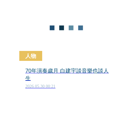
界，感受音樂中蘊藏的人生哲思與情感
重量。
人物
70年演奏歲月 白建宇談音樂也談人
生
2026.05.30 00:21