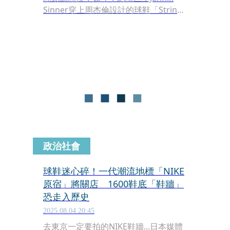
Sinner穿上周杰倫設計的球鞋「Strings
of Dreams」，成為設計者周杰倫之
外，第一個將新款球鞋上腳的名人。
政治社會
球鞋迷心碎！一代潮流地標「NIKE
原宿」將關店 1600鞋底「鞋牆」
恐走入歷史
2025.08.04 20:45
去東京一定要拍的NIKE鞋牆...日本媒體