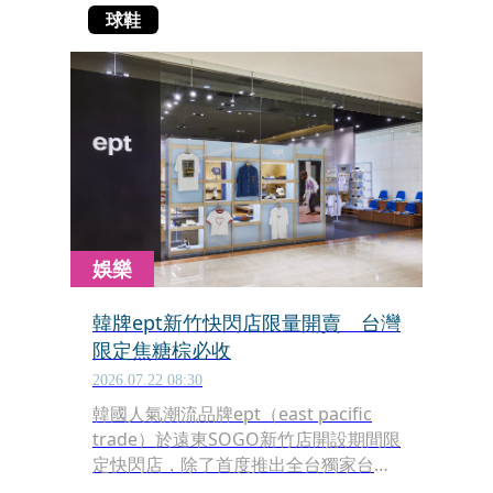
球鞋
娛樂
韓牌ept新竹快閃店限量開賣 台灣
限定焦糖棕必收
2026.07.22 08:30
韓國人氣潮流品牌ept（east pacific
trade）於遠東SOGO新竹店開設期間限
定快閃店，除了首度推出全台獨家台灣
限定色「焦糖棕」COURT麂皮板鞋，也