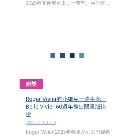
2025春夏伸展台上，一雙鞋、兩副鞋
帶，從經典輪廓玩出全新趣味。這一
季，鞋帶不再只是無名小卒，而是克敵
致勝的關鍵武器，輸贏就從一雙鞋開
始。
娛樂
Roger Vivier有小雛菊一路生花
Belle Vivier 60週年推出限量版快
搶
2025.02.19 16:14
Roger Vivier 2025年春夏系列以巴黎春