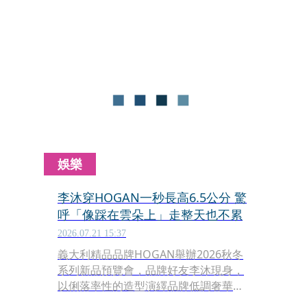
同步公開COURT、SANTOS系列多款
2026全新配色，為球鞋迷帶來今年夏季
最受矚目的鞋履話題。
娛樂
李沐穿HOGAN一秒長高6.5公分 驚
呼「像踩在雲朵上」走整天也不累
2026.07.21 15:37
義大利精品品牌HOGAN舉辦2026秋冬
系列新品預覽會，品牌好友李沐現身，
以俐落率性的造型演繹品牌低調奢華風
格。身穿HOGAN外套、腳踩Maxi系列