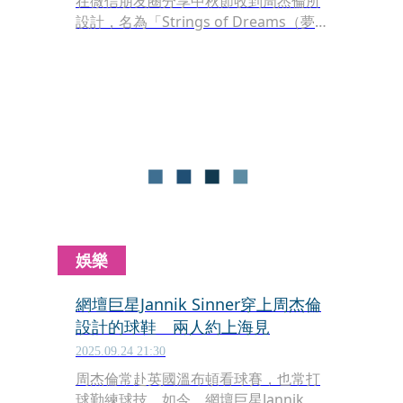
在微信朋友圈分享中秋節收到周杰倫所
設計，名為「Strings of Dreams（夢
的弦）」的球鞋，先是揶揄「中秋跟鞋
好像沒什麼關係」，但隨後又大讚「好
看又好穿」，更放話：「阿姐一定把網
球學好，跟你拼了。」由此可見兩人的
好交情。
娛樂
網壇巨星Jannik Sinner穿上周杰倫
設計的球鞋 兩人約上海見
2025.09.24 21:30
周杰倫常赴英國溫布頓看球賽，也常打
球勤練球技，如今，網壇巨星Jannik