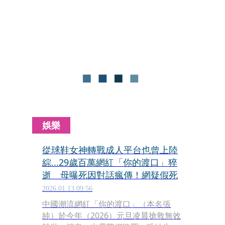
大進展，警方在距離學校直線距離約6
公里的深山中，尋獲一隻疑似為男童所
穿著的球鞋，目前正擴大範圍全力搜救
中。
娛樂
從球鞋女神轉戰成人平台也曾上陸
綜...29歲百萬網紅「你的渡口」猝
逝 母曝死因對話瘋傳！網疑假死
2026.01.13 09:56
中國潮流網紅「你的渡口」（本名張
純）於今年（2026）元旦凌晨搶救無效