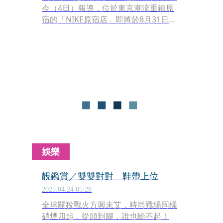
今（4日）報導，位於東京潮流重鎮原
宿的「NIKE原宿店」即將於8月31日熄
燈。這間自2009年開幕的旗艦店，是
NIKE在日本規模最大、具象徵性的實體
店面，店內最具代表性的1,600隻鞋底打
造而成的「鞋牆」，也將隨之走入歷
史，令球鞋迷不捨。
娛樂
靚鑑賞／雙雙對對 鞋帶上位
2025.04.24 05:28
全球關稅戰火方興未艾，時尚戰場同樣
硝煙四起，從頭到腳，誰也輸不起！