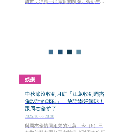
離世，消息一出震驚網路圈。張純生前
因分享球鞋穿搭而走紅，被粉絲暱稱
「口子姐」，擁有百萬粉絲追蹤，其生
涯從大學生球鞋博主、跨足綜藝與音
樂，到創立潮牌、後期轉戰成人平台，
起伏不斷。家屬已於上海完成火化，噩
耗引發網友廣泛討論與哀悼。
娛樂
中秋節沒收到月餅「江蕙收到周杰
倫設計的球鞋」 放話學好網球！
跟周杰倫拚了
2025.10.06 20:30
與周杰倫情同姐弟的江蕙，今（6）日