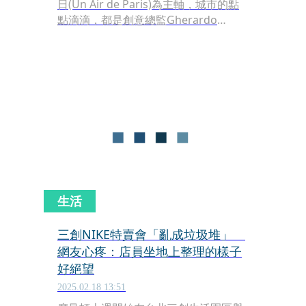
日(Un Air de Paris)為主軸，城市的點
點滴滴，都是創意總監Gherardo
Felloni靈感來源，包括街角的咖啡館、
古典的建築物、皇宮內的地板、餐廳內
的藤椅，都成為引入設計的細節；小雛
菊成為這一季的新角色，休閒鞋Viv’ on
the Run全新登場，60歲生日的Belle
Vivier系列則有限量款準備引爆貴婦圈
的搶購。
生活
三創NIKE特賣會「亂成垃圾堆」
網友心疼：店員坐地上整理的樣子
好絕望
2025.02.18 13:51