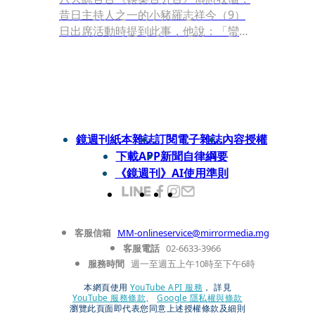
昔日主持人之一的小豬羅志祥今（9）
日出席活動時提到此事，他說：「蠻難
過的，對於一件事的離開或消失，代表
它在心中有美好回憶。」他也相信電視
台一定有其原因，若大家真的感到不
捨，也依然可以透過網路影片回味。
鏡週刊紙本雜誌
訂閱電子雜誌
內容授權
下載APP
新聞自律綱要
《鏡週刊》AI使用準則
客服信箱
MM-onlineservice@mirrormedia.mg
客服電話
02-6633-3966
服務時間
週一至週五上午10時至下午6時
本網頁使用
YouTube API 服務
， 詳見
YouTube 服務條款
、
Google 隱私權與條款
瀏覽此頁面即代表您同意上述授權條款及細則