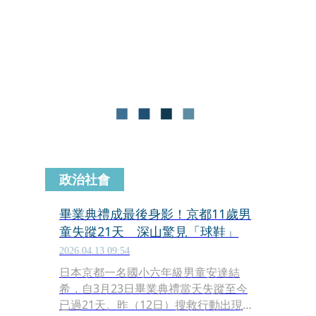
Jordan」西門町喬丹旗艦店，近期被民
眾發現已悄悄吹熄燈號。這間曾經是無
數球鞋迷朝聖的首選店面，目前店內商
品已全數清空並掛上招租告示，消息一
出引發潮流圈熱烈討論。
政治社會
畢業典禮成最後身影！京都11歲男
童失蹤21天 深山驚見「球鞋」
2026.04.13 09:54
日本京都一名國小六年級男童安達結
希，自3月23日畢業典禮當天失蹤至今
已過21天。昨（12日）搜救行動出現重