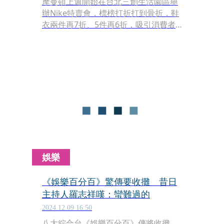
摩曼頓上週開始在台北三創生活園區舉
辦Nike特賣會，標榜打折打到骨折，鞋
衣兩件再7折、5件再6折，吸引消費者
前去挖寶。不過近日到場民眾發現，原
先排放整齊的鞋盒及鞋款，幾乎全被試
穿的消費者弄得凌亂不堪，特賣區域一
片狼藉宛如垃圾堆，畫面被PO上社群後
遭網友痛批沒公德心。
娛樂
《娛樂百分百》驚傳要收攤 昔日
主持人羅志祥嘆：蠻難過的
2024.12.09 16:50
八大綜合台《娛樂百分百》傳將收攤，