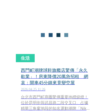
球鞋的她，一登場便分享穿著心得，直
呼鞋款「很輕巧，踩起來像在雲朵
上」，最讓她驚喜的是擁有6.5公分增高
設計，「瞬間比例就變得很好，而且走
一整天也完全不費力。」
生活
西門町潮牌球鞋旗艦店驚傳「永久
歇業」！房東降價20萬急招租 網
哀：開車45分鐘來竟變空屋
2026.04.25 11:26
台北市西門町商圈驚傳重要地標熄燈！
位於昆明街與武昌路二段交叉口、占據
精華三角窗地段的知名運動潮牌「Nike-