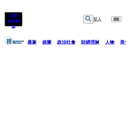
訂閱
登入
紙本雜
誌
最新
娛樂
政治社會
財經理財
人物
美