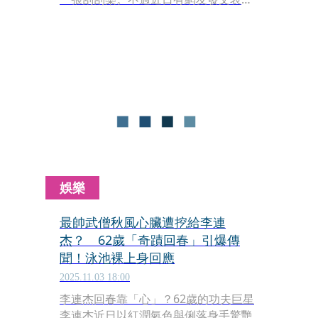
示，刮刮樂中獎換回的禮物，竟是隻超
大蟑螂標本，引起網友熱議。
娛樂
最帥武僧秋風心臟遭挖給李連
杰？ 62歲「奇蹟回春」引爆傳
聞！泳池裸上身回應
2025.11.03 18:00
李連杰回春靠「心」？62歲的功夫巨星
李連杰近日以紅潤氣色與俐落身手驚艷