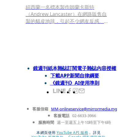
紐西蘭一名標本製作師蘭卡斯特
（Andrew Lancaster）在網路販售自
製的貓皮地毯，引起不少網友反感、作
噁。
鏡週刊紙本雜誌
訂閱電子雜誌
內容授權
下載APP
新聞自律綱要
《鏡週刊》AI使用準則
客服信箱
MM-onlineservice@mirrormedia.mg
客服電話
02-6633-3966
服務時間
週一至週五上午10時至下午6時
本網頁使用
YouTube API 服務
， 詳見