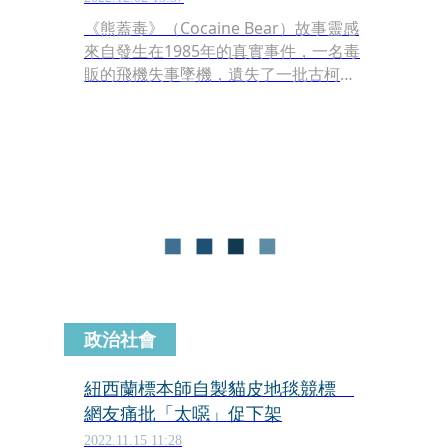
《熊蓋毒》（Cocaine Bear）故事靈感
來自發生在1985年的真實事件，一名毒
販的飛機失事墜機，遺失了一批古柯
鹼，結果被一隻黑熊吃掉。對啦，電影
劇情就是這樣，聽起來不可思議的搞
笑，但真實事件遠比任何編劇的想像更
誇張。
政治社會
紐西蘭標本師自製貓皮地毯競標
網友痛批「太噁」促下架
2022.11.15 11:28