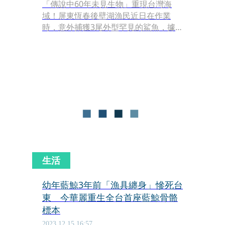
「傳說中60年未見生物」重現台灣海
域！屏東恆春後壁湖漁民近日在作業
時，意外捕獲3尾外型罕見的鯊魚，據
其斑點身形初步鑑定，這極可能就是自
1962年起就未再現身、僅存於資料與傳
說中的「台灣絨毛鯊」。此發現不僅震
撼學界，也為破解這一物種的真實身份
打開曙光。
生活
幼年藍鯨3年前「漁具纏身」慘死台
東 今華麗重生全台首座藍鯨骨骼
標本
2023.12.15 16:57