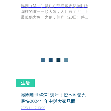
馬麗（Mali）是住在菲律賓馬尼拉動物
園裡的唯一一頭大象，因此有了「世上
最孤獨大象」之稱，但昨（28日）傳出
馬麗死訊，享年49歲。這也讓不少菲律
賓民眾不捨，留下大量心碎、哭泣符
號。
生活
團團離世將滿1週年！標本照曝光
最快2024年年中與大家見面
2023.11.17 13:02