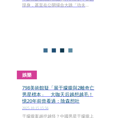
現身，甚至在公開場合大跳「功夫
舞」，讓粉絲驚呼「回春有感」。然
而，網路卻瘋傳他之所以能恢復狀態，
是因為接受了心臟移植手術，捐贈者更
被指是已故少林武僧「秋風」，陰謀論
迅速延燒，引發熱議。
娛樂
798美術館疑「展于朦朧與2離奇亡
男星標本」 大咖天后越想越毛！
憶20年前曾看過：陰森想吐
2025.10.15 15:56
于朦朧案越挖越怪？中國男星于朦朧上