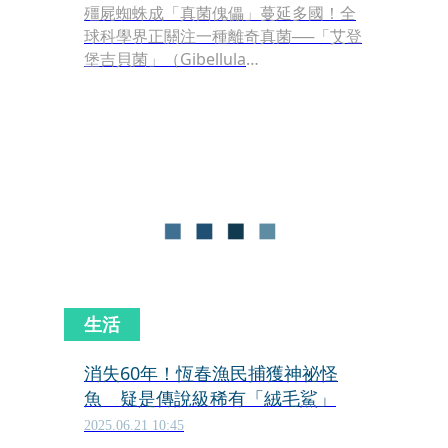
殭屍蜘蛛成「真菌傀儡」蔓延多國！全
球科學界正關注一種離奇真菌──「艾登
堡吉貝菌」（Gibellula
attenboroughii）。它能潛入蜘蛛體
內，吞噬器官、控制大腦化學反應，迫
使蜘蛛聽命行動，最後中毒死亡，成為
「活生生的殭屍」。近日，美國與歐洲
民眾陸續在閣樓、地下室與花園驚見這
種「殭屍蜘蛛」，掀起熱議。
生活
消失60年！恆春漁民捕獲神祕怪
魚 疑是傳說級稀有「絨毛鯊」
2025.06.21 10:45