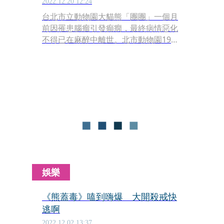
2022.12.20 12:24
台北市立動物園大貓熊「團團」一個月
前因罹患腦瘤引發癲癇，最終病情惡化
不得已在麻醉中離世。北市動物園19日
釋出解剖報告，確認團團罹患「肥胖細
胞型星形膠質細胞瘤（Gemistocytic
astrocytoma）」，導致左側大腦組織
大面積壞死；至於是否會將團團遺體製
作成標本，園方也做出回應。
娛樂
《熊蓋毒》嗑到嗨爆 大開殺戒快
逃啊
2022.12.02 13:37