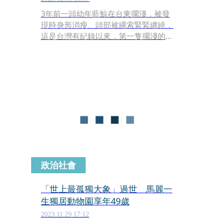
3年前一頭幼年藍鯨在台東擱淺，被發
現時身形消瘦、頭部被繩索緊緊纏繞，
這是台灣有紀錄以來，第一隻擱淺的藍
鯨。國立海洋生物博物館匯集國內、外
專家學者意見，歷經3年多修復，將牠
製成「全台首座藍鯨骨骼標本」，並於
今（15日）在海生館世界水域館大廳公
開展出。
政治社會
「世上最孤獨大象」過世 馬麗一
生獨居動物園享年49歲
2023.11.29 17:12