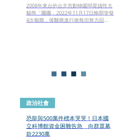
2008年來台的台北市動物園明星雄性大
貓熊「團團」2022年11月17日晚間突發
4次癲癇，後醫療進行搶救但無力回
天，2022年11月19日凌晨再度癲癇發作
過世。團團離世近1年，今（17日）園
方公布團團標本照，透露其標本是由曾
為大象「林旺」剝製標本的標本剝製師
林文龍先生製作，最快2024年年中就能
與大家見面。
政治社會
恐龍與500萬件標本哭哭！日本國
立科博館資金困難告急 向群眾募
款2230萬