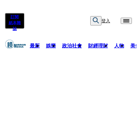
訂閱
登入
紙本雜
誌
最新
娛樂
政治社會
財經理財
人物
美