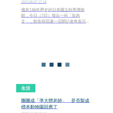
2023.08.07 17:19
擁有146年歷史的日本國立科學博物
館，今日（7日）發出一份「告急
文」，館長筱田謙一召開記者會表示，
受到過去3年疫情影響，門票收入稅
減，加上電價快速飆漲，館方的資金已
經無法負荷照顧恐龍等500萬件標本與
館藏品，因此今日決定透過群眾募資的
方式，希望能在短時間內募集1億日圓
（約新台幣2230萬元），來解燃眉之
急。
生活
團團成「準大體老師」 是否製成
標本動物園回應了