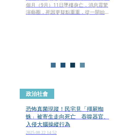
個月（9月）11日墜樓身亡，消息震驚
演藝圈，死因更疑點重重，從一開始遭
官方火速指為「墜樓意外」，到後來傳
出疑似「遭侵犯虐殺」，讓外界議論沸
騰。
政治社會
恐怖真菌現蹤！民宅見「殭屍蜘
蛛」被寄生走向死亡 吞噬器官、
入侵大腦操縱行為
2025.08.22 14:52