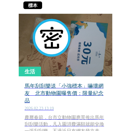
標本
生活
馬年刮刮樂送「小強標本」嚇壞網
友 北市動物園曝售價：限量紀念
品
2026.02.23 13:19
農曆春節，台市立動物園應景推出馬年
刮刮樂活動，凡入園消費滿額就能兌換
一張刮刮樂。不過近日有網友發文表