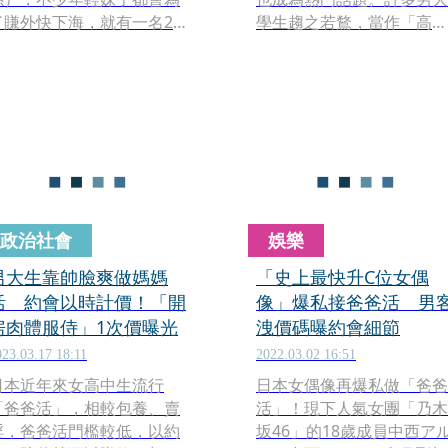
了賺外快下海，就有一名25
學生趨之若鶩，當作「高薪
歲正妹兼差2年，最高紀錄同
打工」來兼職，1個月甚至
時擁有50個金主爸爸，加上
賺進20萬日幣（約新台幣4.
本業收入，年收高達6000萬
萬元），陪睡比單純約會價
日幣（約台幣1196萬元），
碼高出一倍。
超狂的獵男攻略一曝光，隨
即掀起日網討論。
政治社會
娛樂
男大生靠帥臉爽做媽媽
「史上最快升C位女偶
活 約會以時計價！「開
像」爆私接爸爸活 男
房肉體服侍」1次價曝光
洩價碼曝約會細節
023.03.17 18:11
2022.03.02 16:51
日本近年來女高中生流行
日本女偶像再爆私做「爸爸
「爸爸活」，相較包養、賣
活」！現下人氣女團「乃木
淫，爸爸活門檻較低，以約
坂46」的18歲成員中西ア