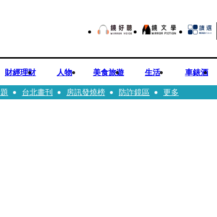
財經理財
人物
美食旅遊
生活
車錶酒
話題
台北畫刊
房訊發燒榜
防詐鏡區
更多