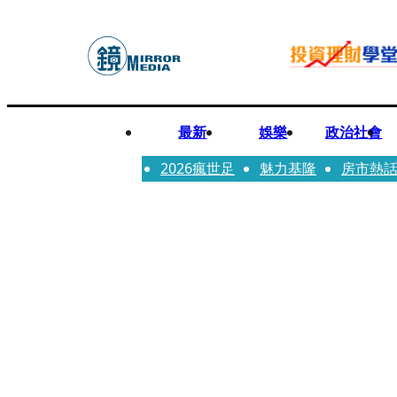
最新
娛樂
政治社會
2026瘋世足
魅力基隆
房市熱