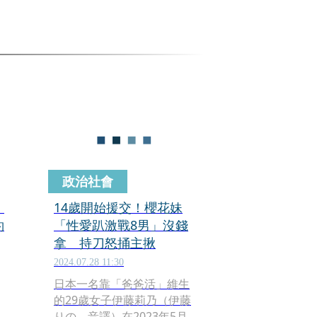
政治社會
了
14歲開始援交！櫻花妹
約
「性愛趴激戰8男」沒錢
拿 持刀怒捅主揪
2024.07.28 11:30
日本一名靠「爸爸活」維生
的29歲女子伊藤莉乃（伊藤
りの，音譯）在2023年5月