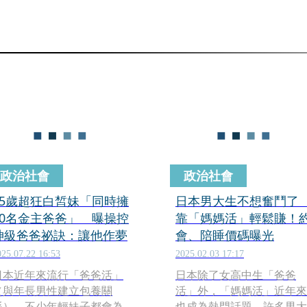
政治社會
政治社會
25歲超狂白皙妹「同時擁
日本男大生不想奮鬥
50名金主爸爸」 曝操控
靠「媽媽活」輕鬆賺！
神級爸爸祕訣：讓他作夢
會、陪睡價碼曝光
025.07.22 16:53
2025.02.03 17:17
日本近年來流行「爸爸活」
日本除了女高中生「爸爸
（與年長男性建立包養關
活」外，「媽媽活」近年來
係），不少年輕妹子都會為
也成為熱門話題。許多男大