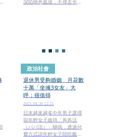
深陷桃色風波，不僅丟光手
的
上代言、損失恐上億元，也
升
被網友一面倒痛罵。不過昨
西
（21日）有網友一反風向，
爆料都美竹是本來就是「出
來賣的」，更駁斥她控訴
「第一次」被吳亦凡奪走是
無稽之談，還稱握有都美竹
的「清晰露臉性愛影片」，
並在抖音上放了「床上預告
政治社會
片」。
轉
退休男受夠婚姻 月花數
十萬「坐擁3女友」大
呼：很值得
2021.04.30 12:21
日本越來越多中年男子選擇
與年輕女子維持「爸爸活
閃
（パパ活）」關係，透過付
費方式請年輕女子陪吃飯、