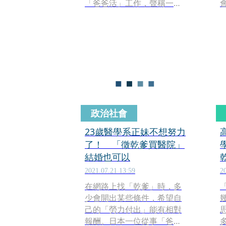
「爸爸活」工作，聲稱一次
可賺9萬元，事後少女赴約進
行2次性交易，卻遭到白嫖，
直到少女母親偶然看到手機
對話紀錄，全案才得以曝
光，並氣得報警提告。對
此，法院審理後，依違反兒
童及少年性剝削條例判張男
徒刑1年2月。
政治社會
23歲醫學系正妹不想努力
了！ 「徵乾爹買醫院」
結婚也可以
2021.07.21 13:59
2
在網路上找「乾爹」時，多
少會開出某些條件，希望自
己的「勞力付出」能有相對
報酬。日本一位從事「爸爸