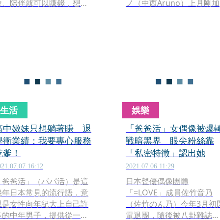
會、陪伴就可以賺錢，想進
ノ（中西Aruno）上月剛加
一步發生性行為則另外計
入，就被選為第29張單曲
價，然而「媽媽活」也逐漸
女團C位，被稱為史上最快
在男大學生間流行，甚至越
C位的女偶像；不過近日中
來越稀鬆平常。就有2名至今
アルノ被爆疑似做過「爸爸
仍在媽媽活的年輕男性自爆
活」，成名前所有黑歷史全
自己工作內容，並分享不同
被挖出來，掀起高度輿論。
服務的價碼。
生活
娛樂
高中嫩妹只想躺著賺 退
「爸爸活」女偶像被爆
學衝業績：我要專心服務
戰暗黑界 眼尖粉絲靠
乾爹！
「私密特徵」認出她
021.07.07 16:12
2021.07.06 11:29
「爸爸活」（パパ活）是這
日本聲優偶像團體
幾年日本常見的流行語，意
「=LOVE」成員佐竹音乃
思是女性向年紀大上自己許
（佐竹のん乃）今年3月初
多的中年男子，提供從一般
電退團，隨後被八卦雜誌踢