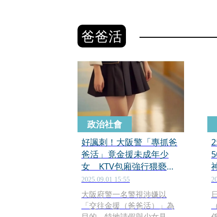
爸爸活
政治社會
好諷刺！大阪警「專抓爸
爸活」竟金援未成年少
女 KTV包廂強行猥褻被
逮
2025.09.01 15:55
2
大阪府警一名警視涉嫌以
「交往金援（爸爸活）」為
目的，特地請假與少女見