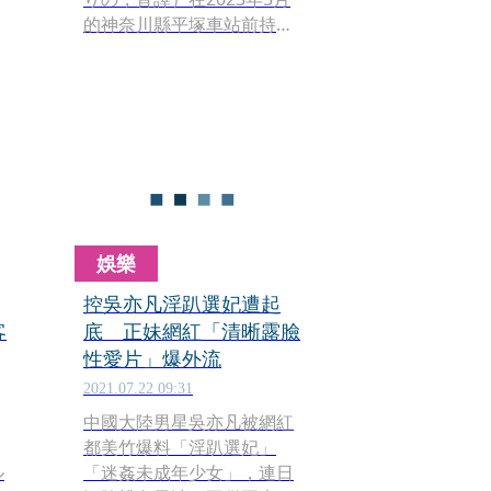
的神奈川縣平塚車站前持持
可
水果刀砍傷當時49歲的A先
1
生，近日橫濱地方法院判處
伊藤莉乃有期徒刑5年6個
月。而據調查，伊藤莉乃因
對A先生有好感，所以被說服
參加多人性愛趴，但伊藤莉
乃事後卻沒有拿到費用，一
氣之下才會持刀攻擊男方。
娛樂
控吳亦凡淫趴選妃遭起
客
底 正妹網紅「清晰露臉
性愛片」爆外流
2021.07.22 09:31
中國大陸男星吳亦凡被網紅
都美竹爆料「淫趴選妃」
ル
「迷姦未成年少女」，連日