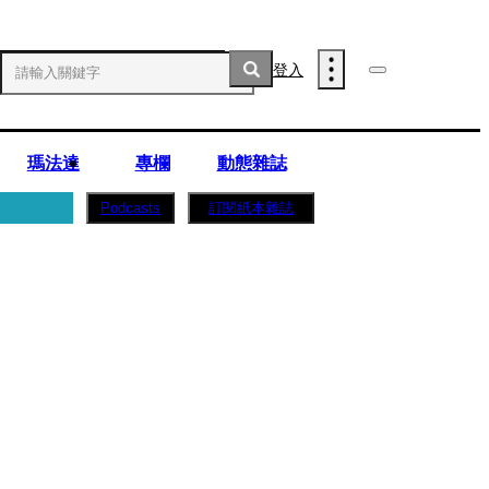
登入
瑪法達
專欄
動態雜誌
訂閱紙本雜誌
Podcasts