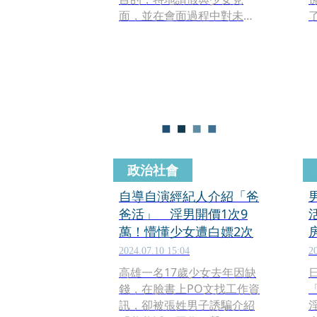
面，並在會面過程中對未成
年少女實施猥褻行為，已於
上週五（8月29日）上午遭移
送檢方。
政治社會
自導自演經紀人介紹「爸
爸活」 淫男開價1次9
萬！懵懂少女遭白嫖2次
2024.07.10 15:04
2
高雄一名17歲少女去年因缺
錢，在臉書上PO文找工作資
訊，卻被張姓男子誘騙介紹