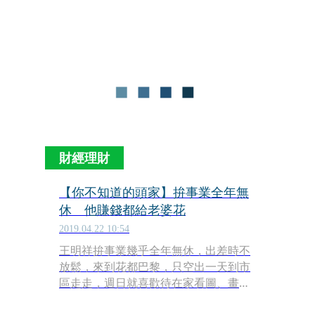
造廠東洋針織當業務，並得到東洋針織
董事長陳永輝賞識，願意讓他在創業初
期「先拿貨、後付款」，造就全球最大
的蕾絲布生產商。
財經理財
【你不知道的頭家】拚事業全年無
休 他賺錢都給老婆花
2019.04.22 10:54
王明祥拚事業幾乎全年無休，出差時不
放鬆，來到花都巴黎，只空出一天到市
區走走，週日就喜歡待在家看圖、畫
圖。「我跑過很多國家，但沒有一次是