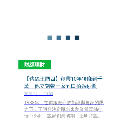
財經理財
【蕾絲王國四】創業10年後賺到千
萬 他立刻帶一家五口拍婚紗照
2019.04.22 10:54
1988年，在禮服廠商的勸說與養家的壓
力下，王明祥決定跳出來創業當蕾絲批
發中盤商。說起創業初期，王明祥說：
「那時真的很煎熬，我一個月薪水1萬2