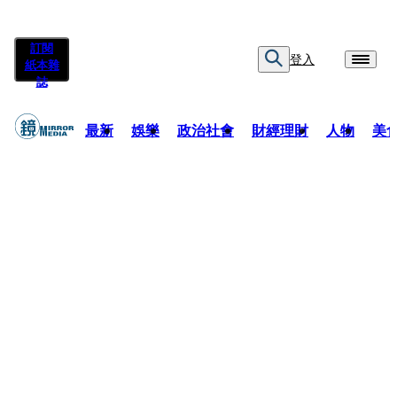
訂閱
登入
紙本雜
誌
最新
娛樂
政治社會
財經理財
人物
美