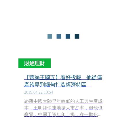
千元，要租房子，還要養老婆、兒女和
父母，買牛奶的錢都不夠。」
財經理財
【蕾絲王國五】看好投報 他從傳
產跨界到緬甸打造經濟特區
2019.04.22 10:54
憑藉中國大陸早年較低的人工與生產成
本，王明祥快速地擴大市占率，但他也
察覺，中國工資年年上揚，在一胎化政
策下，未來人口紅利將快速流失。有別
於早期台商投資東南亞多選擇越南或菲