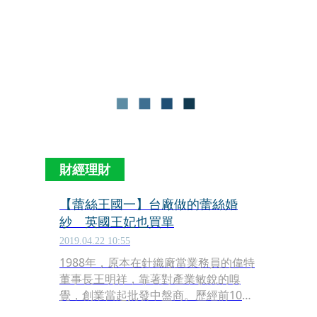
成為國際品牌不可或缺的要角，英國凱
特王妃的嫁衣，到藝人林心如的禮服，
上頭的蕾絲全都出自偉特之手。
財經理財
【蕾絲王國一】台廠做的蕾絲婚
紗 英國王妃也買單
2019.04.22 10:55
1988年，原本在針織廠當業務員的偉特
董事長王明祥，靠著對產業敏銳的嗅
覺，創業當起批發中盤商。歷經前10年
四處籌錢擴廠，王明祥手握全台最大的