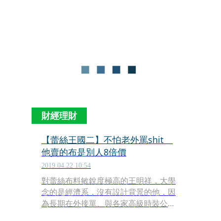
蕾絲產線，從設計到生產一條龍，並靠
著年推3,000款的創新設計與手工精細縫
製，成為國際品牌不可或缺的要角，英
國凱特王妃的嫁衣，到藝人林心如的禮
服，上頭的蕾絲全都出自偉特之手。
財經理財
【蕾絲王國二】不怕老外罵shit
他賣的布是別人8倍價
2019.04.22 10:54
對蕾絲布料敏銳度極高的王明祥，大學
念的是經濟系，沒有設計背景的他，因
為長期在外接單、與各家高級時裝公司
溝通，培養出一定的觀察力。至今偉特