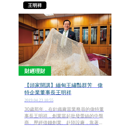
王明祥
財經理財
【頭家開講】緬甸王繡豔群芳 偉
特企業董事長王明祥
2019.04.23 10:55
30歲那年，在針織廠當業務員的偉特董
事長王明祥，創業當起批發蕾絲的中盤
商。歷經借錢創業、赴陸設廠，靠著年
推3,000款的創新設計與手工精細縫製，