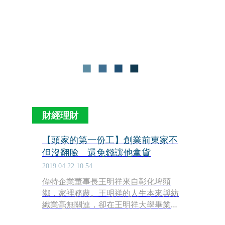
的蕾絲生產企業偉特就進入緬甸投資，
成為一方霸主，董事長王明祥也被形容
為「緬甸王」。
財經理財
【頭家的第一份工】創業前東家不
但沒翻臉 還免錢讓他拿貨
2019.04.22 10:54
偉特企業董事長王明祥來自彰化埤頭
鄉，家裡務農。王明祥的人生本來與紡
織業毫無關連，卻在王明祥大學畢業
後，進入當時台灣最大的蕾絲與紡紗製