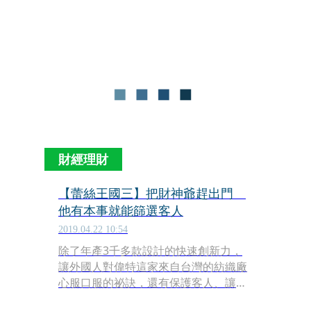
有9成以上的設計圖，都要經過他的修
改，王明祥更自喻是「設計師的眼
睛」。
財經理財
【蕾絲王國三】把財神爺趕出門
他有本事就能篩選客人
2019.04.22 10:54
除了年產3千多款設計的快速創新力，
讓外國人對偉特這家來自台灣的紡織廠
心服口服的祕訣，還有保護客人、讓
VIP享有專屬蕾絲的策略。