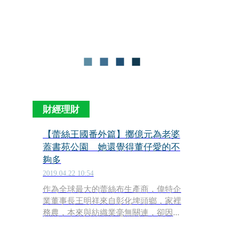
律賓，2009年王明祥成了第一批到緬甸
投資的台商。
財經理財
【蕾絲王國番外篇】擲億元為老婆
蓋書苑公園 她還覺得董仔愛的不
夠多
2019.04.22 10:54
作為全球最大的蕾絲布生產商，偉特企
業董事長王明祥來自彰化埤頭鄉，家裡
務農，本來與紡織業毫無關連，卻因王
明祥大學畢業後，進入當時台灣最大的