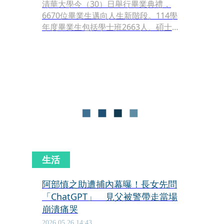
清華大學今（30）日舉行畢業典禮，
6670位畢業生邁向人生新階段。114學
年度畢業生包括學士班2663人、碩士班
3614人、博士班393人。其中，清華首
屆20位醫學生也將進入醫院，接受畢業
後臨床訓練。受邀致詞的樂天桃猿總教
練曾豪駒，分享中華隊奪冠的歷程。他
勉勵畢業生，目標愈大、考驗愈多，站
上高峰也不是終點，唯有記得初衷，才
能在追夢路上走得長遠。
生活
阿部慎之助遭捕內幕曝！長女先問
「ChatGPT」 見父被警帶走當場
崩潰痛哭
2026.05.26 14:43