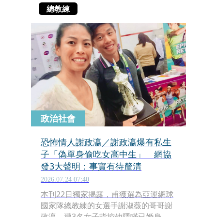
總教練
政治社會
恐怖情人謝政瀛／謝政瀛爆有私生
子「偽單身偷吃女高中生」 網協
發3大聲明：事實有待釐清
2026.07.24 07:40
本刊22日獨家揭露，甫獲選為亞運網球
國家隊總教練的女選手謝淑薇的哥哥謝
政瀛，遭3名女子指控他隱瞞已婚身