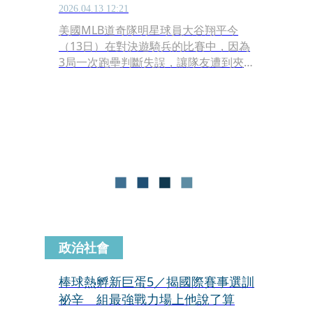
2026.04.13 12:21
美國MLB道奇隊明星球員大谷翔平今
（13日）在對決遊騎兵的比賽中，因為
3局一次跑壘判斷失誤，讓隊友遭到夾
殺，當時2人出局，一二壘有跑者，正
逢最近手感發燙的隊友Andy Pages要上
場，絕佳的得分機會因此熄滅，終場道
奇以2：5敗給遊騎兵，讓總教練羅伯斯
賽後相當不滿。
政治社會
棒球熱孵新巨蛋5／揭國際賽事選訓
祕辛 組最強戰力場上他說了算