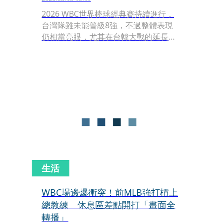
2026 WBC世界棒球經典賽持續進行，
台灣隊雖未能晉級8強，不過整體表現
仍相當亮眼，尤其在台韓大戰的延長賽
中，以1分之差驚險勝出。帶隊「龍貓
教練」曾豪駒今（10）日曬出跟投手陳
冠宇的合照，並提到「讓我們一起畢
業」這關鍵7字，似乎預告了將卸下國
家隊總教練的身分。
生活
WBC場邊爆衝突！前MLB強打槓上
總教練 休息區差點開打「畫面全
轉播」