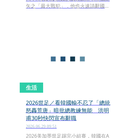
矢之「最大戰犯」，他也火速請辭國家
隊總教練。韓國國家隊今（30日）凌晨
返韓，早有大批球迷「徹夜守候」抗
議，更有人手舉洪明甫「遺照」表達強
烈不滿，場面混亂。
生活
2026世足／看韓國輸不忍了「總統
怒轟荒唐」暗批總教練無能 洪明
甫30秒快閃宣布辭職
2026.06.29 09:51
2026美加墨世足踢完小組賽，韓國在A