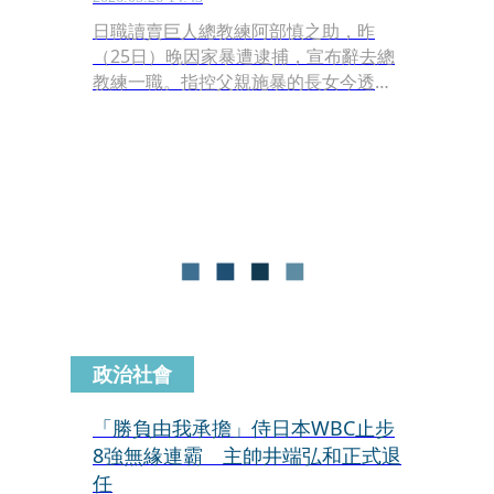
日職讀賣巨人總教練阿部慎之助，昨
（25日）晚因家暴遭逮捕，宣布辭去總
教練一職。指控父親施暴的長女今透過
聲明澄清，沒有拳腳相向等事實。
政治社會
「勝負由我承擔」侍日本WBC止步
8強無緣連霸 主帥井端弘和正式退
任