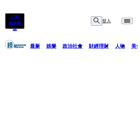
訂閱
登入
紙本雜
誌
最新
娛樂
政治社會
財經理財
人物
美