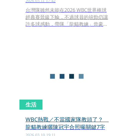
2026.03.11 17:42
台灣隊雖然未能在2026 WBC世界棒球
經典賽晉級下輪，不過球員的拚勁仍讓
許多球感動，帶隊「龍貓教練」曾豪駒
昨（10）日曬出與投手陳冠宇的合照，
並提到「讓我們一起畢業」，預告即將
卸下國家隊教頭，中華職棒會長、民進
黨立委蔡其昌今（11）日受訪時，坦言
自己也即將「畢業」卸下會長身分，
「到時候要請新任會長，認真尋找總教
練的人選。」
生活
WBC熱戰／不當國家隊教頭了？
龍貓教練曬陳冠宇合照曝關鍵7字
2026.03.10 19:11