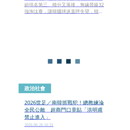
組排名第三、積分又落後，無緣晉級32
強淘汰賽，讓韓國球迷直呼失望，韓國
隊總教練洪明甫成了眾矢之的，有些店
家甚至貼出禁止洪明甫入內的告示，就
連總統李在明都說重話，直言這次的比
賽結果很荒唐，甚至暗指這是「選無能
的人擔任指揮官」的結果。洪明甫在台
灣時間28日深夜召開記者會，宣布請
辭。
政治社會
2026世足／南韓抓戰犯！總教練淪
全民公敵 超商門口竟貼「洪明甫
禁止進入」
2026.06.26 16:31