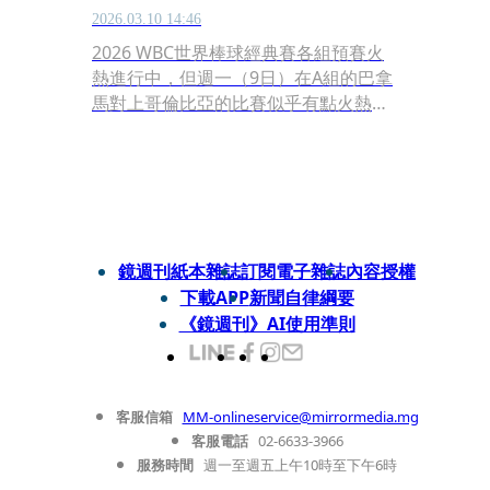
2026.03.10 14:46
2026 WBC世界棒球經典賽各組預賽火
熱進行中，但週一（9日）在A組的巴拿
馬對上哥倫比亞的比賽似乎有點火熱過
頭了。曾效力於美國職棒大聯盟MLB的
巴拿馬強打阿勞伍茲（Jonathan
Araúz）在9局下半落後1分時上場代
打，他敲出一記一壘方向的內野滾地球
遭刺殺出局，下場後他對著場邊的教練
馬約加（Jose Mayorga）大吼，雙方在
鏡週刊紙本雜誌
訂閱電子雜誌
內容授權
休息區差點大打出手。
下載APP
新聞自律綱要
《鏡週刊》AI使用準則
客服信箱
MM-onlineservice@mirrormedia.mg
客服電話
02-6633-3966
服務時間
週一至週五上午10時至下午6時