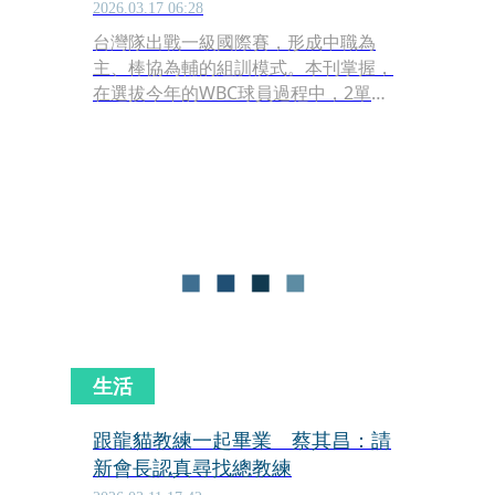
2026.03.17 06:28
台灣隊出戰一級國際賽，形成中職為
主、棒協為輔的組訓模式。本刊掌握，
在選拔今年的WBC球員過程中，2單位
仍合作無間，特別是累積多次經驗、取
得默契後，選訓委員會「視角」漸相
同，選球員兼容中職與旅外戰力，成果
反映在戰績上。
生活
跟龍貓教練一起畢業 蔡其昌：請
新會長認真尋找總教練