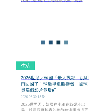
分、偷吃未成年少女，有私生子，還是
一個會動手施暴、網路監控、羞辱女性
的恐怖情人，甚至還被指控私下販賣通
行證、簽名球、教練證用以獲得金錢利
益。對此，網協出發出聲明了。
生活
2026世足／韓國「最大戰犯」洪明
甫回國了！球迷舉遺照接機 被球
員扁假影片竟爆紅
2026.06.30 18:54
2026世界盃，韓國在小組賽就爆冷出
局，球員調度挨轟的總教練洪明甫成眾