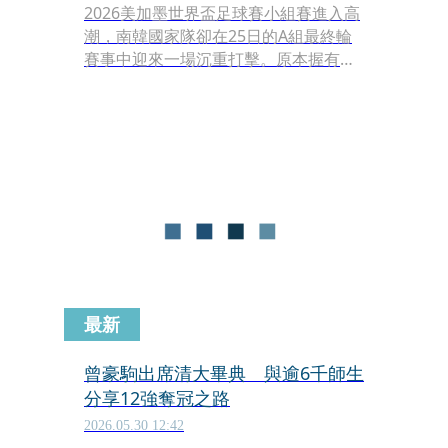
2026美加墨世界盃足球賽小組賽進入高
潮，南韓國家隊卻在25日的A組最終輪
賽事中迎來一場沉重打擊。原本握有晉
級主動權的南韓隊，在迎戰南非時攻勢
遲遲無法突破，更在下半場第63分鐘被
南非前鋒馬塞科（Thapelo Maseko）
攻破球門，最終以0比1爆冷吞敗。
最新
曾豪駒出席清大畢典 與逾6千師生
分享12強奪冠之路
2026.05.30 12:42