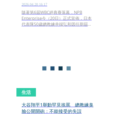
2026.04.20 16:17
隨著第6屆WBC經典賽落幕，NPB
Enterprise今（20日）正式宣佈，日本
代表隊50歲總教練井端弘和因任期屆滿
正式卸下國家隊帥印。本屆賽事原先備
受期待能達成連霸紀錄，然而侍日本隊
卻在半準決賽中意外負於委內瑞拉，止
步8強，寫下隊史最快出局的遺憾戰
績，而井端總教練也在賽後隨即表態將
交出指揮權。
生活
大谷翔平1舉動罕見挨罵 總教練臭
臉公開開砲：不能接受的失誤