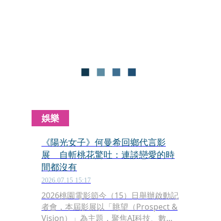
角、最佳男配角及觀眾票選等四項大
獎，這波「拿獎拿到手軟」的氣勢，直
接印證了這家影視新星的超強眼光。
娛樂
《陽光女子》何曼希回鄉代言影
展 自斬桃花驚吐：連談戀愛的時
間都沒有
2026.07.15 15:17
2026桃園電影節今（15）日舉辦啟動記
者會，本屆影展以「眺望（Prospect &
Vision）」為主題，聚焦AI科技、數位