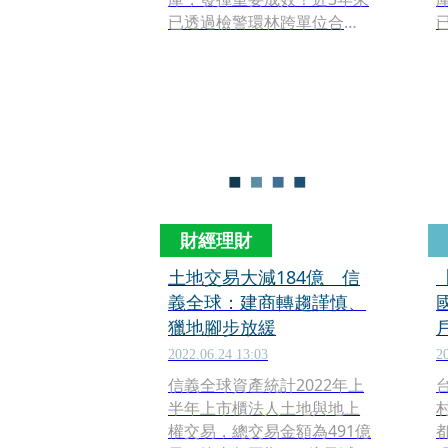
已透過檢警環林跨單位合
作，連破4大獵地集團、6大
非法清運車隊濫倒廢棄物汙
染河川案件，查扣近億元不
法所得。
財經理財
土地交易大減184億 信
義全球：建商轉趨謹慎、
獵地腳步放緩
2022.06.24 13:03
2
信義全球資產統計2022年上
半年上市櫃法人土地與地上
權交易，總交易金額為491億