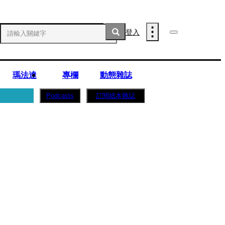
登入
瑪法達
專欄
動態雜誌
訂閱紙本雜誌
Podcasts