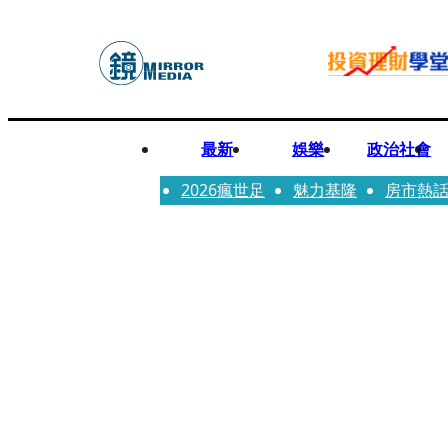
最新
娛樂
政治社會
2026瘋世足
魅力基隆
房市熱