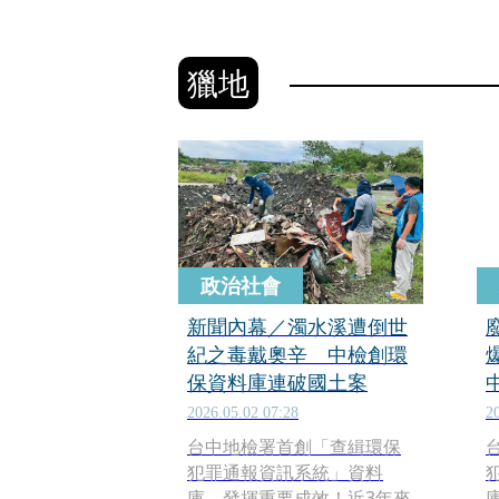
獵地
政治社會
新聞內幕／濁水溪遭倒世
紀之毒戴奧辛 中檢創環
保資料庫連破國土案
2026.05.02 07:28
2
台中地檢署首創「查緝環保
犯罪通報資訊系統」資料
庫，發揮重要成效！近3年來