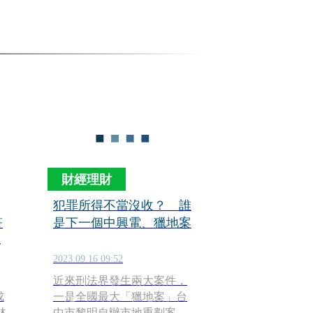
財經理財
犯罪所得不當沒收？ 誰
符
是下一個中興電、獵地案
」
2023.09.16 09:52
近來刑法界發生兩大案件，
成
一是全國最大「獵地案」台
林
中市黎明自辦市地重劃案，