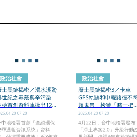
政治社會
政治社會
廢土黑鏈揭密／濁水溪驚
廢土黑鏈揭密3／卡車
爆世紀之毒戴奧辛污染
GPS軌跡和申報路徑不
中檢首創資料庫揪出12縣
超鬼祟 檢警「賭一把
市廢土黑鏈
追到廢土集團一整串
026.04.28 07:28
2026.04.28 07:28
台中地檢署首創「查緝環保
4月22日，台中地檢署發布
犯罪通報資訊系統」資料
「淨土專案2.0」升級行動
庫，發揮重要成效！近3年來
果新聞，強調3年來檢警環