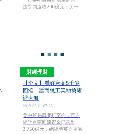
法院判沒收200億元；另一件
獵
是中興電雲豹甲車案，遭法
院判決沒收近21億元，引發
家
各界關注。昨（15）日，
《當代法律》雜誌舉辦「犯
億
罪所得及中性成本論壇」，
邀請法界專業人士一同探討
相關議題。
財經理財
【全文】看好台商5千億
小
回流 建商獵工業地搶廠
辦大餅
2019.06.21 07:28
美中貿易戰開打至今，官方
統計台商回流資金已來到
3,750億元，總統蔡英文更喊