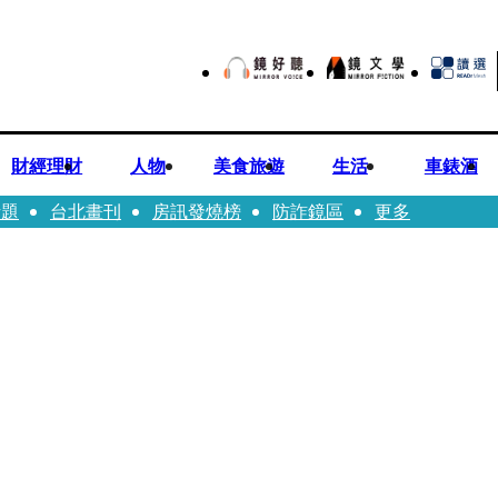
財經理財
人物
美食旅遊
生活
車錶酒
話題
台北畫刊
房訊發燒榜
防詐鏡區
更多