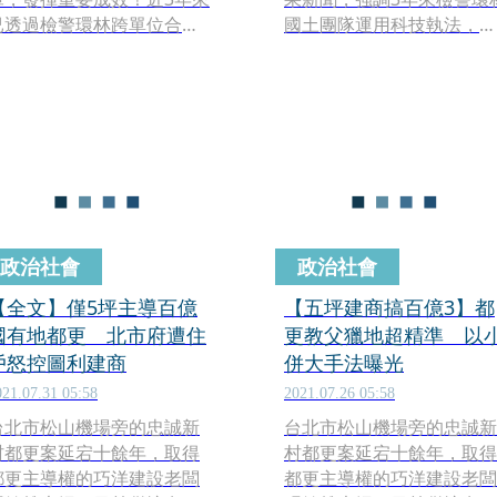
已透過檢警環林跨單位合
國土團隊運用科技執法，成
作，連破4大獵地集團、6大
功瓦解橫跨12縣市4大犯罪
非法清運車隊濫倒廢棄物汙
地集團、六大非法清運車
染河川案件，查扣近億元不
隊，起訴80人，其中包含5
法所得。
公司法人，共計查扣車輛機
具107台、追沒不法所得近
元。
政治社會
政治社會
【全文】僅5坪主導百億
【五坪建商搞百億3】都
國有地都更 北市府遭住
更教父獵地超精準 以
戶怒控圖利建商
併大手法曝光
021.07.31 05:58
2021.07.26 05:58
台北市松山機場旁的忠誠新
台北市松山機場旁的忠誠新
村都更案延宕十餘年，取得
村都更案延宕十餘年，取得
都更主導權的巧洋建設老闆
都更主導權的巧洋建設老闆