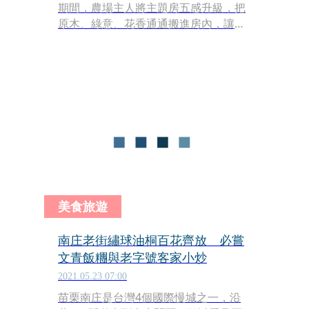
期間，農場主人將主題房五感升級，把
原木、綠意、花香通通搬進房內，讓從
城市遠道而來旅客，能有在花園裡睡一
晚的錯覺，大片落地窗能邊泡澡邊眺望
花園綠意，徹底放鬆心靈。
美食旅遊
南庄老街繡球油桐百花齊放 必嘗
文青飯糰與老字號客家小炒
2021.05.23 07:00
苗栗南庄是台灣4個國際慢城之一，沿