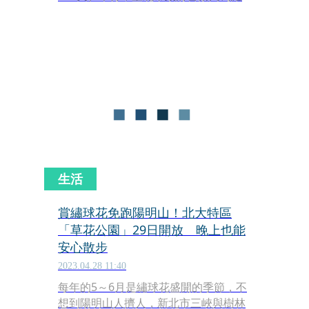
護竹子湖地區及周邊道路交通秩序，除
派員加強疏導車流、取締及拖吊違規停
車外，並將於下列地點例假日實施交通
管制措施。
生活
賞繡球花免跑陽明山！北大特區
「草花公園」29日開放 晚上也能
安心散步
2023.04.28 11:40
每年的5～6月是繡球花盛開的季節，不
想到陽明山人擠人，新北市三峽與樹林