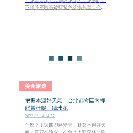
「花露農場」以繡球花聞名，花開時，
不僅整座園區被藍紫色花海包圍，今年
還能入住夢幻主題花房，來趟花漾小旅
行。
美食旅遊
把握本週好天氣 台北都會區內輕
鬆賞杜鵑、繡球花
2022.03.14 14:57
什麼？！週四即將變天，趁著本週好天
氣，賞花不遠求，在台北大安森林公園