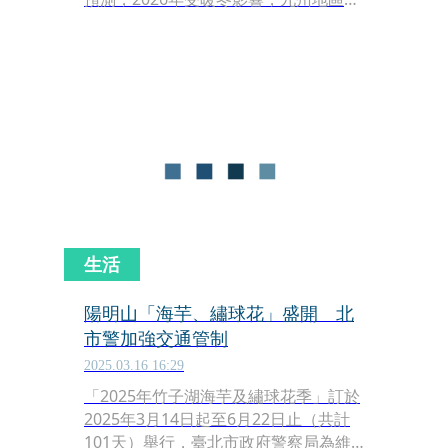
櫻花可能從3月18日起陸續開花。作為
日本旅行的識途老馬，建議大家到日本
賞花，別侷限於短短的櫻花季，拜台積
電設廠所賜，現在熊本不僅台灣各地直
飛航班超多，票價合理，而且從春到夏
都有不同鮮花滿開，像華航每週有5班
直飛熊本，僅需兩小時的飛行時間，就
能跨海遇見最盛開的風景。
生活
陽明山「海芋、繡球花」盛開 北
市警加強交通管制
2025.03.16 16:29
「2025年竹子湖海芋及繡球花季」訂於
2025年3月14日起至6月22日止（共計
101天）舉行，臺北市政府警察局為維