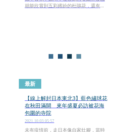
就能欣賞到五彩繽紛的杜鵑花，還有一
點也不輸主角的繡球花；而位在陽明山
國家公園的大屯自然公園，還能欣賞到
台灣原生的大屯杜鵑。
最新
【線上解封日本東北3】藍色繡球花
在秋田滿開 來年盛夏必訪被花海
包圍的寺院
2021.10.03 05:57
未有疫情前，走日本像自家灶腳，當時