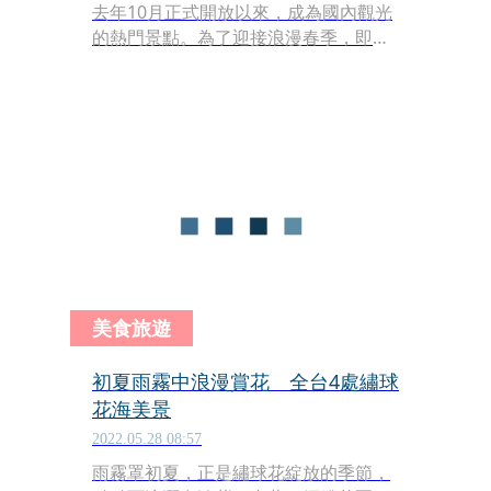
去年10月正式開放以來，成為國內觀光
的熱門景點。為了迎接浪漫春季，即日
起佐登妮絲城堡推出「紫色浪漫季」，
不僅為遊客獻上專屬這個季節的視覺饗
宴，也規劃出多項活動與精緻餐點，要
帶給遊客印象深刻的春日體驗。
美食旅遊
初夏雨霧中浪漫賞花 全台4處繡球
花海美景
2022.05.28 08:57
雨霧罩初夏，正是繡球花綻放的季節，