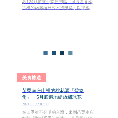
著124縣道來到南庄鬧區，可以看見兩
古樸的兩層樓日式木造建築；以塗鴉彩
繪妝點的古色古香桂花巷，以及康濟吊
橋另一端的南江老街，都能感受到當地
的慢生活步調，尤其每逢4、5月在南庄
各地絢麗綻放的繡球花，或潔白如雪的
油桐花，都讓人更加沉浸在屬於南庄的
浪漫氛圍裡。
美食旅遊
苗栗南庄山裡的桃花源「碧絡
角」 5月底遍地綻放繡球花
2021.05.22 07:00
在四季並不分明的台灣，來到苗栗南庄