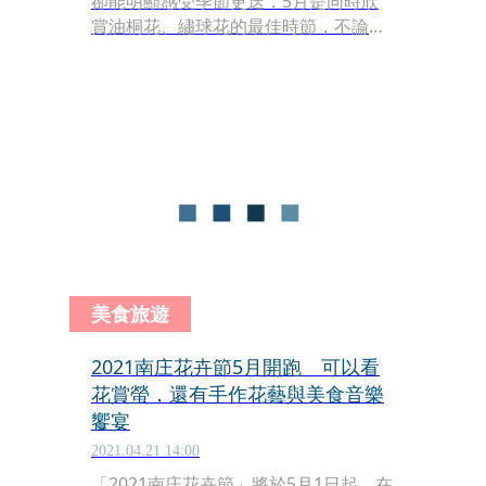
卻能明顯感受季節更迭，5月是同時欣
賞油桐花、繡球花的最佳時節，不論是
穿梭在巧妙妝點花卉藝術的老街裡，或
至咖啡庭園取景，還是體驗一場捏陶、
咖啡烘焙課程為自己充電，南庄像是有
種魔力，讓人不自覺慢下腳步，用緩慢
步調品味流淌時光。
美食旅遊
2021南庄花卉節5月開跑 可以看
花賞螢，還有手作花藝與美食音樂
饗宴
2021.04.21 14:00
「2021南庄花卉節」將於5月1日起，在