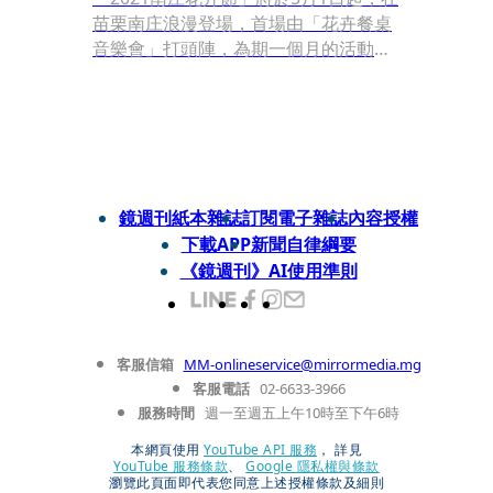
苗栗南庄浪漫登場，首場由「花卉餐桌
音樂會」打頭陣，為期一個月的活動
中，不只大街小巷充滿花藝造景，週末
時還有擴香小盆栽、客家藍染、乾花香
氛蠟燭DIY等手作體驗，以及賞花、賞
螢等遊程安排，帶領遊客近距離感受花
園慢城的浪漫氛圍。
鏡週刊紙本雜誌
訂閱電子雜誌
內容授權
下載APP
新聞自律綱要
《鏡週刊》AI使用準則
客服信箱
MM-onlineservice@mirrormedia.mg
客服電話
02-6633-3966
服務時間
週一至週五上午10時至下午6時
本網頁使用
YouTube API 服務
， 詳見
YouTube 服務條款
、
Google 隱私權與條款
瀏覽此頁面即代表您同意上述授權條款及細則