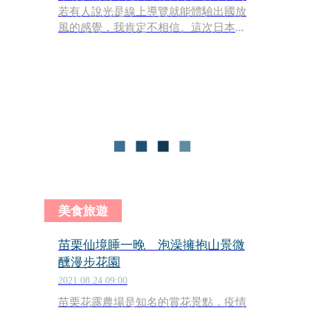
若有人說光是線上導覽就能體驗出國放
風的感覺，我肯定不相信。這次日本觀
光局（JNTO）特別和《鏡食旅》合作，
花了整整4天，走訪日本東北各景點，
以線上方式進行採訪和體驗，大夥一同
跟著鏡頭，竟然也有「員工旅遊」的感
受。
美食旅遊
苗栗仙境睡一晚 泡澡擁抱山景微
醺漫步花園
2021.08.24 09:00
苗栗花露農場是知名的賞花景點，疫情