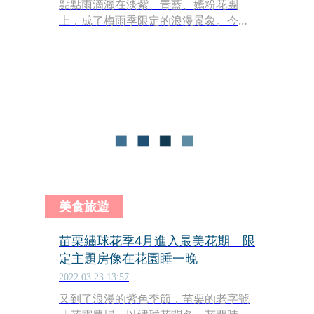
點點雨滴灑在淡紫、青藍、嫣粉花團
上，成了梅雨季限定的浪漫景象。今年
陽明山竹子湖繡球花皆延後開花，預計
5月底至6月初將進入盛開期，想賞最美
花海，抓緊時間週末就出發。
美食旅遊
苗栗繡球花季4月進入最美花期 限
定主題房像在花園睡一晚
2022.03.23 13:57
又到了浪漫的紫色季節，苗栗的老字號