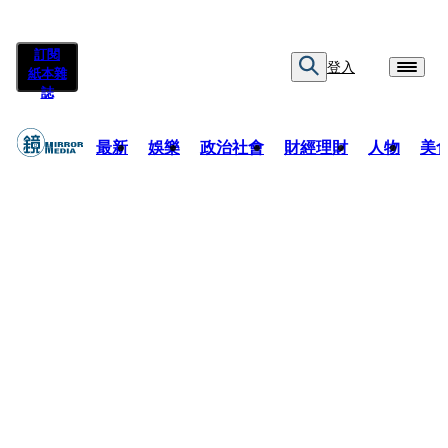
訂閱
登入
紙本雜
誌
最新
娛樂
政治社會
財經理財
人物
美