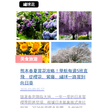
繡球花
美食旅遊
熊本春夏賞花攻略！華航每週5班直
飛 從櫻花、紫藤、繡球一路賞到
向日葵
2026.03.09 05:57
隨著春意降臨大地，一年一度的日本賞
櫻季即將登場。根據日本氣象株式會社
預測，2026年受暖冬影響，九州地區的