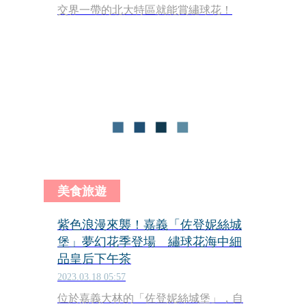
交界一帶的北大特區就能賞繡球花！
美食旅遊
紫色浪漫來襲！嘉義「佐登妮絲城
堡」夢幻花季登場 繡球花海中細
品皇后下午茶
2023.03.18 05:57
位於嘉義大林的「佐登妮絲城堡」，自