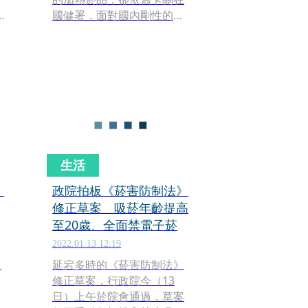
O
國健署，面對國內剛性的需
相
求不減，因而造成販售加熱
菸品的水貨商大發利市，但
這些水貨加熱菸因為未經審
查，更因非法進口如同走私
香菸，政府無法從水貨加熱
菸課徵到菸稅、菸捐，而身
為長照、健保基金的菸稅與
菸捐，也因此收入大減，導
致長照與健保基金收入亮起
生活
紅燈。有最新的民調顯示，
將近七成的民眾，希望國健
》
政院拍板《菸害防制法》
署能盡速審查加熱菸品，讓
修正草案 吸菸年齡提高
其可以合法上市，目的是要
至20歲、全面禁電子菸
讓長照與健保基金免於斷炊
2022.01.13 12:19
的風險！
日
延宕多時的《菸害防制法》
修正草案，行政院今（13
日）上午於院會通過，草案