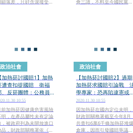
明顯落差，只好含淚接受但
會三讀，不料至今國民黨團
會持續監督。對此，董氏基
仍未簽名，導致法案還擱置
金會直指因加熱菸煙霧少，
在委員會。民進黨立院黨團
且載具小便於攜帶，均會增
今（11日）上午緊急召開
加成癮性；醫師直言，新興
者會，痛批國民黨拖延民生
菸品成分複雜，抽菸對全身
重大法案，為了政治盤算犧
都有影響，嚴峻者恐會出現
牲全民健康，呼籲儘快完成
嚴重肺炎的「大白肺」。
立法程序，走完修法的最後
一哩路。
政治社會
政治社會
【加熱菸討國賠1】加熱
【加熱菸討國賠2】過期
菸遭查扣提國賠 衛福
加熱菸求國賠引論戰 
部、反菸團體：公務員無
學專家：恐再陷違憲或
過失
訟爭議
020.11.30 10:55
2020.11.30 10:55
目前加熱菸因健康危害風險
因加熱菸在國內定位未明，
不明，在產品屬性未有定論
財政部關務署截至今年8月
前，被政府列為未開放進口
共查扣6萬6千條加熱菸堆
物品，財政部關務署依《海
倉庫，因而引發國賠爭議。