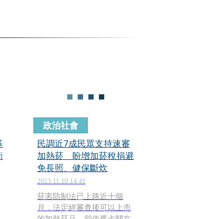
政治社會
基
民調近7成民眾支持速審
衛
加熱菸 盼增加菸稅捐避
免長照、健保斷炊
2023.11.10 14:41
菸害防制法已上路近十個
月，法定經審查後可以上市
的加熱菸品，卻依舊卡關在