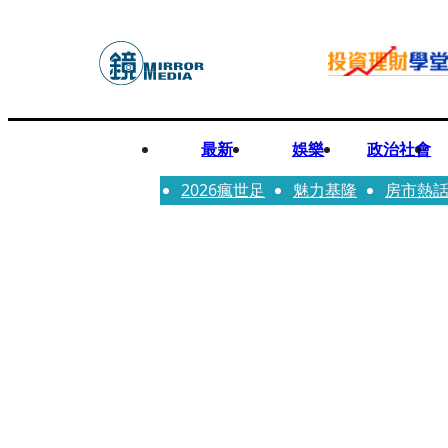
最新
娛樂
政治社會
2026瘋世足
魅力基隆
房市熱