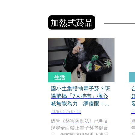
加熱式菸品
生活
國小生集體抽電子菸？班
導驚揭「7人持有」痛心
喊無能為力 網傻眼：校
園怎麼了
2026.04.25 07:44
2
儘管《菸害防制法》已明文
規定全面禁止電子菸等類菸
品，但校園防線似乎正遭受