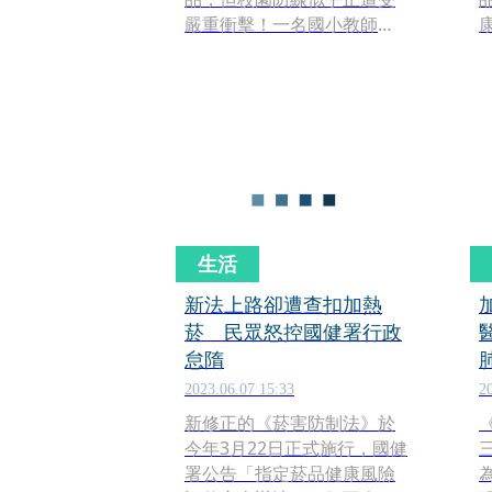
嚴重衝擊！一名國小教師日
前在Threads上痛心發文，
透露班上竟然有高達7名學生
持有電子菸，讓該名教師感
到無奈與無能為力。貼文曝
光後瞬間引發大量網友關
注，紛紛質疑：「現在的國
小教育到底出了什麼問
題？」
生活
新法上路卻遭查扣加熱
菸 民眾怒控國健署行政
怠隋
2023.06.07 15:33
2
新修正的《菸害防制法》於
今年3月22日正式施行，國健
署公告「指定菸品健康風險