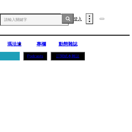
登入
瑪法達
專欄
動態雜誌
訂閱紙本雜誌
Podcasts