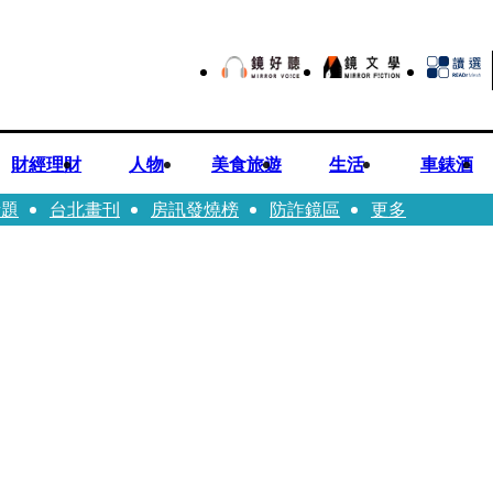
財經理財
人物
美食旅遊
生活
車錶酒
話題
台北畫刊
房訊發燒榜
防詐鏡區
更多