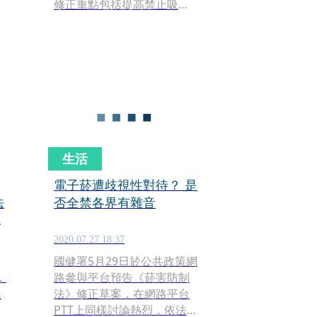
修正重點包括提高禁止吸菸
年齡及購菸年齡至20歲，將
電子菸及加味菸納入類菸
記
品，嚴禁使用及販售、調整
菸品健康捐的利捐金額與課
徵方式等，未來將擴大禁菸
場所，但不會禁止紙菸；另
外「加熱菸」等指定菸品的
管制，明訂必須提出菸品的
健康風險評估計畫經審核後
生活
才能放行。
電子菸遭歧視性對待？ 是
法
否全禁各界有雜音
訴
2020.07.27 18:37
國健署5月29日於公共政策網
，
路參與平台預告《菸害防制
爆
法》修正草案，在網路平台
PTT上同樣討論熱烈，依法