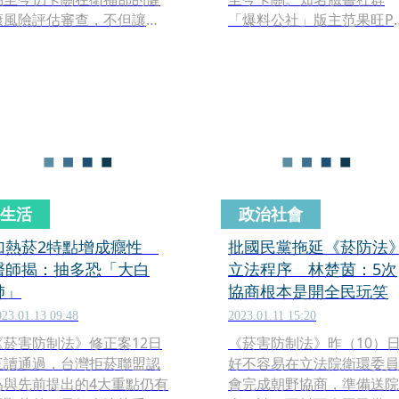
康風險評估審查，不但讓加
「爆料公社」版主范果旺P
熱菸走私橫行，政府流失收
文指出，最近有3則跟菸民
不到稅，甚至引起國際媒體
關的新聞應該究責，包括日
注意。日媒罕見重話批評台
本人夾帶加熱菸遊台被處罰
灣政府，直指台灣菸防法規
而降低來台觀光意願、立法
落後日本及世界100多個國
通過卻不執行且硬要卡關加
家，甚至刻意卡關加熱菸，
熱菸、放著年收百億的加熱
影響日客來台觀光的意願，
菸稅菸捐不要，卻想在不抽
同時引發日本政府關切，在
菸的民眾身上榨油水，來補
相關的訊息平台發出警告，
足癌症新藥基金，這到底是
生活
政治社會
如日本外務省針對赴台安全
誰的責任？答案都是「衛福
提醒的主頁，就以顯著文字
部國健署」。文章一出，立
加熱菸2特點增成癮性
批國民黨拖延《菸防法
提醒赴台注意不可攜帶加熱
刻獲得廣大網友回響。
醫師揭：抽多恐「大白
立法程序 林楚茵：5次
菸品。
肺」
協商根本是開全民玩笑
023.01.13 09:48
2023.01.11 15:20
《菸害防制法》修正案12日
《菸害防制法》昨（10）
三讀通過，台灣拒菸聯盟認
好不容易在立法院衛環委員
為與先前提出的4大重點仍有
會完成朝野協商，準備送院