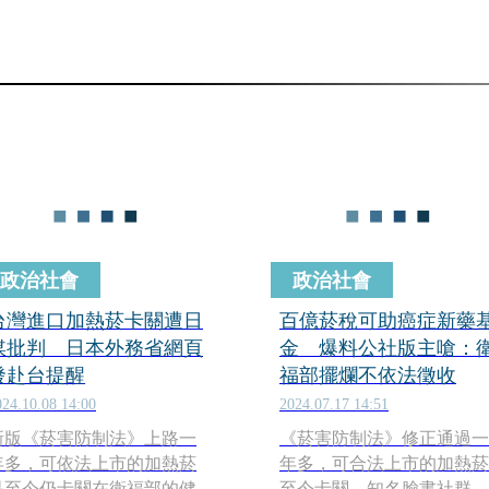
政治社會
政治社會
台灣進口加熱菸卡關遭日
百億菸稅可助癌症新藥
媒批判 日本外務省網頁
金 爆料公社版主嗆：
發赴台提醒
福部擺爛不依法徵收
024.10.08 14:00
2024.07.17 14:51
新版《菸害防制法》上路一
《菸害防制法》修正通過一
年多，可依法上市的加熱菸
年多，可合法上市的加熱菸
品至今仍卡關在衛福部的健
至今卡關。知名臉書社群