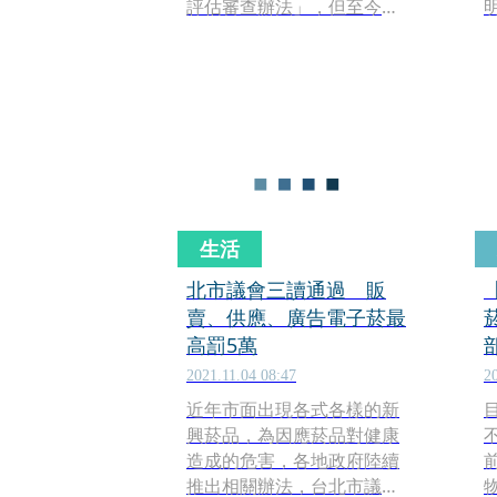
評估審查辦法」，但至今未
明訂審查標準、如何收費等
配套措施；導致新法施行前
被查扣加熱菸的民眾面臨被
銷毀命運，新法施行後被查
扣的民眾將被重罰5萬元以
上、500萬以下罰款。被查扣
加熱菸的民眾今（7日）在資
深媒體人彭華幹等人陪同下
召開記者會，指控國健署行
生活
政怠隋，官逼民反！
北市議會三讀通過 販
賣、供應、廣告電子菸最
高罰5萬
2021.11.04 08:47
2
近年市面出現各式各樣的新
興菸品，為因應菸品對健康
造成的危害，各地政府陸續
推出相關辦法，台北市議會