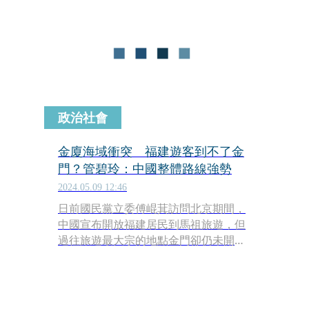
合作，延續過去溫暖堅毅的內閣精神，
持續朝向民主和平、創新繁榮與公義永
續的台灣前進。
政治社會
金廈海域衝突 福建遊客到不了金
門？管碧玲：中國整體路線強勢
2024.05.09 12:46
日前國民黨立委傅崐萁訪問北京期間，
中國宣布開放福建居民到馬祖旅遊，但
過往旅遊最大宗的地點金門卻仍未開
放，藍委陳玉珍指出，這是因為今年2
月在金廈海域發生中國漁船翻覆的衝突
事件有關。對此，海委會主委管碧玲受
訪指出，中國現在是在一個很強勢的路