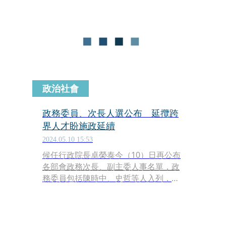
私菸總計市價約4,181萬6,848元，並逮
捕2名未經許可進入臺灣地區的中國地
區人民。
政治社會
政務委員、次長人選公布 延攬跨
界人才盼施政延續
2024.05.10 15:53
候任行政院長卓榮泰今（10）日再公布
各部會政務次長、副主委人事名單，政
務委員包括陳時中、史哲等人入列，駐
法期間表現亮眼的的吳志中也將擔任外
交部政務次長。卓榮泰表示，除了留任
表現優異的人員之外，也從各界延攬優
秀的人員入列，期待未來的內閣能團結