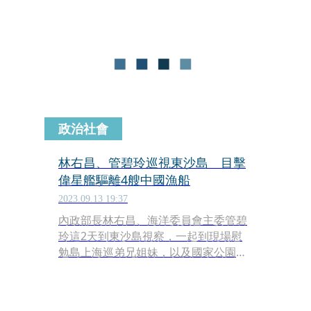
日）在立院備詢時表示，拒絕接受「撞
船」的說法，因為涉及責任歸屬，但目
前兩岸協商過程他無法進一步透露。
政治社會
林右昌、管碧玲巡視東沙島 目擊
偉星艦驅離4艘中國漁船
2023.09.13 19:37
內政部長林右昌、海洋委員會主委管碧
玲這2天到東沙島視察，一起到現場慰
勉島上海巡弟兄姐妹，以及國家公園管
理處的同仁。2人今（13）日回程巡視
海域時，親眼目擊「偉星艦」正在執行
驅離廣播，將4艘中國籍漁船拒止在12