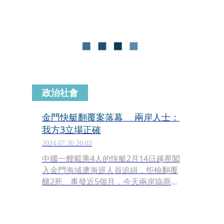
我國禁止水域內。
政治社會
金門快艇翻覆案落幕 兩岸人士：
我方3立場正確
2024.07.30 20:03
中國一艘載乘4人的快艇2月14日越界闖
入金門海域遭海巡人員追緝，拒檢翻覆
釀2死、事發近5個月，今天兩岸協商達
成共識，熟悉兩岸事務人士表示，這是
由於事件發生以來，我方政府就站穩堅
持管轄權、司法釐清及高度人道關懷的