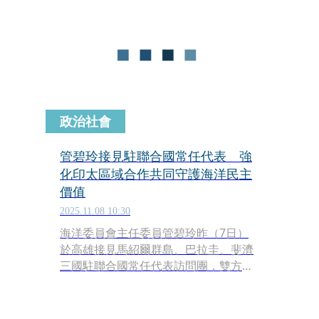
政治社會
管碧玲接見駐聯合國常任代表 強
化印太區域合作共同守護海洋民主
價值
2025.11.08 10:30
海洋委員會主任委員管碧玲昨（7日）
於高雄接見馬紹爾群島、巴拉圭、斐濟
三國駐聯合國常任代表訪問團，雙方就
海洋治理、區域安全、氣候行動及國際
法秩序等議題進行交流，深化對台灣海
洋治理經驗的認識，並拓展未來合作的