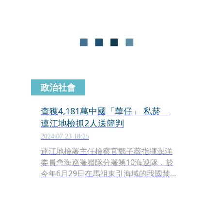
立場，保持高度的「戰略定性」，讓對
岸最終認同我方解決問題、而不是製造
問題，三無船執法案才終於順利落幕。
政治社會
查獲4,181萬中國「華仔」 私菸
連江地檢抓2人送簡判
2024.07.23 18:25
連江地檢署主任檢察官鄭子薇指揮海洋
委員會海巡署艦隊分署第10海巡隊，於
今年6月29日在馬祖東引海域的我國禁
止水域內，查獲中國品牌私菸共835
箱，其中包含俗稱「華仔」的中華私
菸，黑市價格1條新台幣3,150元，查獲