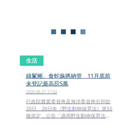
使用條例》部分條文修正案，包括明定
若海巡人員執行職務時認定嫌疑人有致
命性武器或意圖奪取配槍、危害他人性
命等，可逕行用槍射擊。
生活
綠鬣蜥、食蛇龜將納管 11月底前
未登記最高罰5萬
2020.08.27 17:02
行政院農業委員會及海洋委員會分別於
20日、26日依《野生動物保育法》第55
條規定，公告「適用野生動物保育法規
定之人工飼養或繁殖野生動物種類」修
正名單，包括多種在寵物店常見的鳥
類，以及美洲綠鬣蜥、食蛇龜等物種。