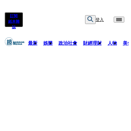
訂閱
登入
紙本雜
誌
最新
娛樂
政治社會
財經理財
人物
美