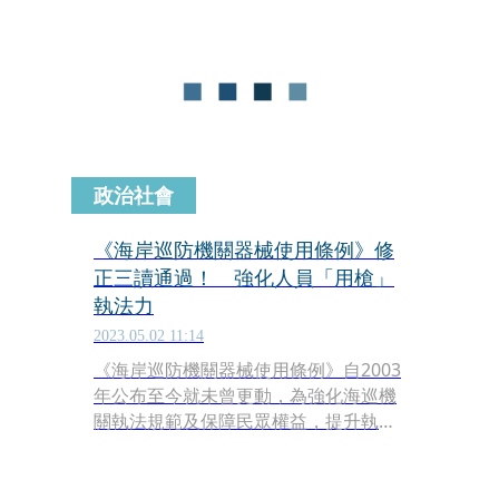
解小抹香鯨的擱淺原因與死因，救援團
隊也持續進行解剖並送驗相關臟器病
理，希望能透過本次檢驗來解答更多小
抹香鯨的擱淺謎團。」
政治社會
《海岸巡防機關器械使用條例》修
正三讀通過！ 強化人員「用槍」
執法力
2023.05.02 11:14
《海岸巡防機關器械使用條例》自2003
年公布至今就未曾更動，為強化海巡機
關執法規範及保障民眾權益，提升執法
人員執法力，政院3月底通過修正草
案，並於立法院4月20日完成初審，今
（2日）三讀通過《海岸巡防機關器械