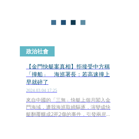
線中，這是一個整體的局勢，全世界都
在因應，希望國人也能團結看到整體局
勢。
政治社會
【金門快艇案真相】拒接受中方稱
「撞船」 海巡署長：若高速撞上
早就碎了
2024.03.04 17:25
來自中國的「三無」快艇上個月闖入金
門海域，遭我海巡取締驅逐，演變成快
艇翻覆釀成2死2傷的事件，引發兩岸高
度關注，中國方面堅稱責任在台灣海巡
署，並將此事形容為「撞船」。對此海
巡署長、海委會副主委周美伍今（4