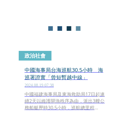
可能。管碧玲表示，雖然被海洋分隔，
但同為海洋國家，始終以真誠的友誼與
共同的價值相互連結。她並感謝三位大
使長期在國際為台灣仗義發聲，特別是
在聯合國及多邊場合中，支持台灣的國
際參與與區域和平，聯袂來訪充分展現
理念相近國家對台灣的友誼與支持。
政治社會
中國海事局台海巡航30.5小時 海
巡署證實「曾短暫越中線」
2024.08.19 07:38
中國福建海事局及東海救助局17日起連
續2天以維護開漁秩序為由，派出3艘公
務船艇歷時30.5小時，巡航總里程
413；至於是否越過海峽中線，海巡署
表示，中國公務船曾短暫越過海峽中線
3.2浬，隨即往中國方向航行，未曾進入