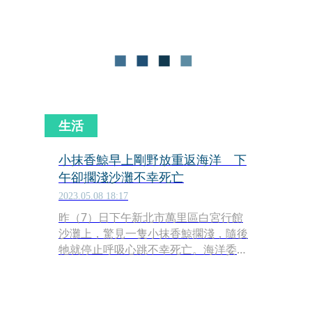
浬外。
生活
小抹香鯨早上剛野放重返海洋 下
午卻擱淺沙灘不幸死亡
2023.05.08 18:17
昨（7）日下午新北市萬里區白宮行館
沙灘上，驚見一隻小抹香鯨擱淺，隨後
牠就停止呼吸心跳不幸死亡。海洋委員
會海洋保育署今（8）日表示，經詳細
比對鯨豚身上的特徵後，確認牠就是7
日早上才剛野放的小抹香鯨，「為了瞭