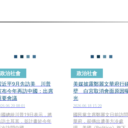
政治社會
政治社會
習近平9月先訪美 川普
美媒披露鄭麗文華府行
宣布今年再訪中國：出席
壁 白宮取消會面原因
重要會議
光
026.06.20 08:01
2026.06.18 15:20
美國總統川普19日表示，將
國民黨主席鄭麗文日前訪問
出訪土耳其，並計畫於今年
華府，卻傳出遭美方冷處
再次訪問中國。
理，美國《Politico》旗下