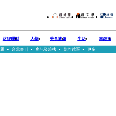
財經理財
人物
美食旅遊
生活
車錶酒
話題
台北畫刊
房訊發燒榜
防詐鏡區
更多