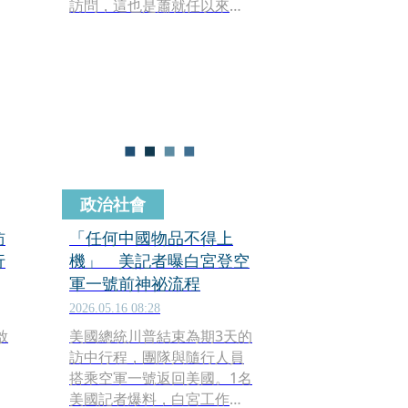
訪問，這也是蕭就任以來首
灣
度出訪友邦，此行訪團成員
包含衛福部次長林靜儀、外
交部次長葛葆萱。總統府發
言人郭雅慧今日表示，任何
正副總統的出訪，外交與國
安團隊都會對於相關的情資
有完整縝密的掌握。
政治社會
訪
「任何中國物品不得上
行
機」 美記者曝白宮登空
軍一號前神祕流程
2026.05.16 08:28
啟
美國總統川普結束為期3天的
訪中行程，團隊與隨行人員
搭乘空軍一號返回美國。1名
美國記者爆料，白宮工作人