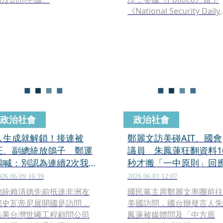
《National Security Dail
17日報導指出，鄭麗文上
訪美期間，爭取與白宮及國
會議員會面的安排多數未能
成功，白宮國安會（NSC）
更取消原定會談，而美方取
消會面的背後原因，除了鄭
麗文過去阻擋國防特別預算
引發不滿，美方還認為相關
會面資訊遭提前曝光，踩到
政治社會
政治社會
華府國安圈高度重視的互信
紅線。
人生成就解鎖！接連被
鄭麗文訪美碰AIT、國會
正、副總統放鴿子 鄭運
議員 朱鳳蓮狂翻資料1
鵬喊：別認為連續2次我
秒才搬「一中原則」回
就會屈服
026.06.09 16:39
2026.06.03 12:07
總統賴清德先前抵達非洲友
國民黨主席鄭麗文率團前往
邦史瓦帝尼展開國是訪問，
美國訪問，國台辦發言人朱
結果台灣世曦工程顧問公司
鳳蓮被媒體問及「中方底