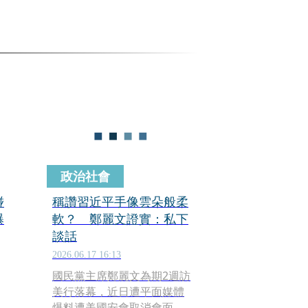
政治社會
碰
稱讚習近平手像雲朵般柔
曝
軟？ 鄭麗文證實：私下
談話
2026.06.17 16:13
國民黨主席鄭麗文為期2週訪
美行落幕，近日遭平面媒體
爆料遭美國安會取消會面、