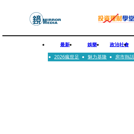
最新
娛樂
政治社會
2026瘋世足
魅力基隆
房市熱