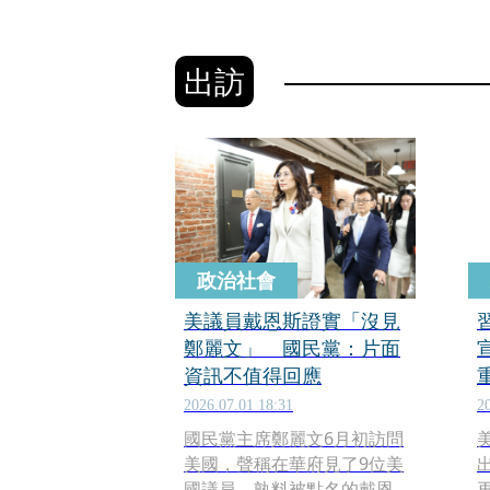
出訪
政治社會
美議員戴恩斯證實「沒見
鄭麗文」 國民黨：片面
資訊不值得回應
2026.07.01 18:31
2
國民黨主席鄭麗文6月初訪問
美國，聲稱在華府見了9位美
國議員，孰料被點名的戴恩