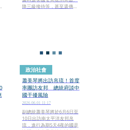
y》
降三級接待等，甚至還傳出
週
她與美方人士分享了自己跟
習近平握手的感受，稱讚習
近平的手又大又厚實，如雲
朵柔軟。對此，鄭麗文證
實，這是私下談話，因為大
家好奇她跟習近平碰面的個
人印象。
政治社會
蕭美琴將出訪帛琉！首度
0
率團訪友邦 總統府談中
應
國干擾風險
2026.06.01 11:17
副總統蕭美琴將於6月6日至
10日出訪南太平洋友邦帛
琉，進行為期5天4夜的國是