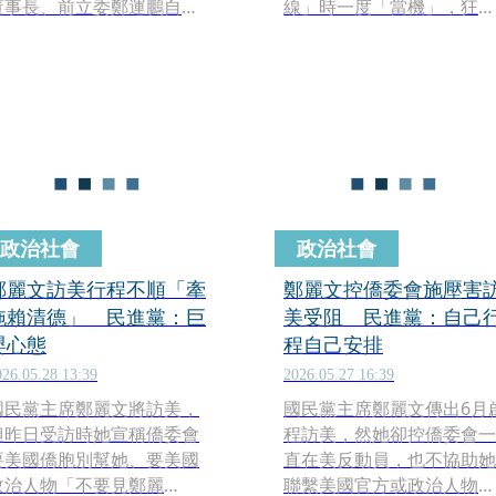
董事長、前立委鄭運鵬自爆
線」時一度「當機」，狂翻
被放鴿子，副總統蕭美琴近
資料10秒才吐出「對待台
期訪太平洋友邦帛琉共和
對外交往的立場是一貫的、
國，而鄭運鵬今（9）日又
明確的，即按一個中國原則
爆，「蕭美琴公布行程後，
處理」。
外交單位又通知我不用陪同
了，又被鴿子放飛了」。
政治社會
政治社會
鄭麗文訪美行程不順「牽
鄭麗文控僑委會施壓害
拖賴清德」 民進黨：巨
美受阻 民進黨：自己
嬰心態
程自己安排
026.05.28 13:39
2026.05.27 16:39
國民黨主席鄭麗文將訪美，
國民黨主席鄭麗文傳出6月
但昨日受訪時她宣稱僑委會
程訪美，然她卻控僑委會一
要美國僑胞別幫她、要美國
直在美反動員，也不協助她
政治人物「不要見鄭麗
聯繫美國官方或政治人物。