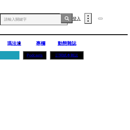
登入
瑪法達
專欄
動態雜誌
訂閱紙本雜誌
Podcasts