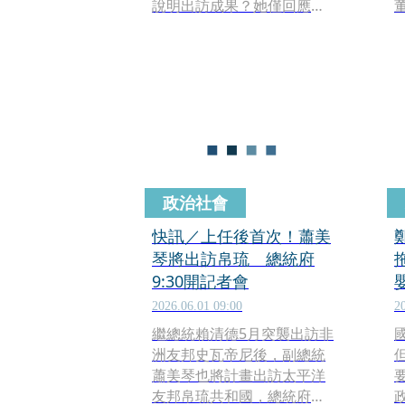
說明出訪成果？她僅回應，
「早安，謝謝大家，謝
謝」，隨後便用環宇商務中
心服務通關離開。
政治社會
快訊／上任後首次！蕭美
琴將出訪帛琉 總統府
9:30開記者會
2026.06.01 09:00
2
繼總統賴清德5月突襲出訪非
洲友邦史瓦帝尼後，副總統
蕭美琴也將計畫出訪太平洋
友邦帛琉共和國，總統府預