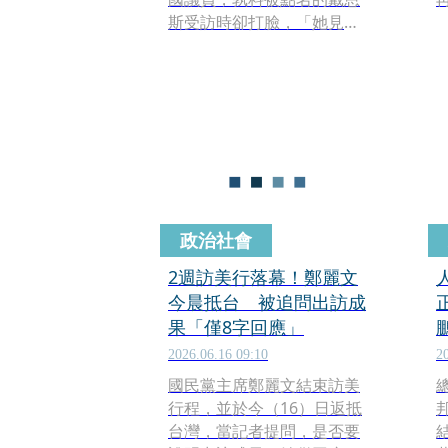
斯受訪時卻打臉，「她見的
是我的幕僚，不是我本
人」。對此，國民黨文傳會
主委陳以信今日表示，「這
些都是片面資訊，不值得回
應。」
政治社會
2週訪美行落幕！鄭麗文
今晨抵台 被追問出訪成
果「僅8字回應」
2026.06.16 09:10
2
國民黨主席鄭麗文結束訪美
行程，並於今（16）日返抵
台灣，當記者提問，是否要