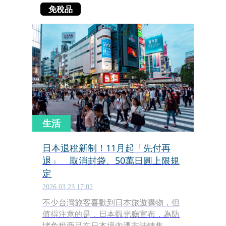
免稅品
生活
日本退稅新制！11月起「先付再
退」 取消封袋、50萬日圓上限規
定
2026.03.23 17:02
不少台灣旅客喜歡到日本旅遊購物，但
值得注意的是，日本觀光廳宣布，為防
堵免稅商品在日本境內遭非法轉售，將