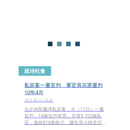
持短期簽證陸續在百貨公司「爆買」約
77億日圓（約17億元台幣）名牌，被當
局認定涉嫌非法轉售，要求徵收7.6億日
圓（約新台幣1.6億元）的稅金，不料這
7名中國遊客大部分費用都沒有支付，
就離開了日本。
政治社會
私菸案一審宣判 軍官吳宗憲重判
10年4月
2021.06.11 16:41
台北地院審理私菸案，今（11日）一審
宣判，14被告均有罪，共買9,793條私
菸，逃稅818萬餘元，國安局少校吳宗
憲遭依以《貪汙治罪條例》公用運輸工