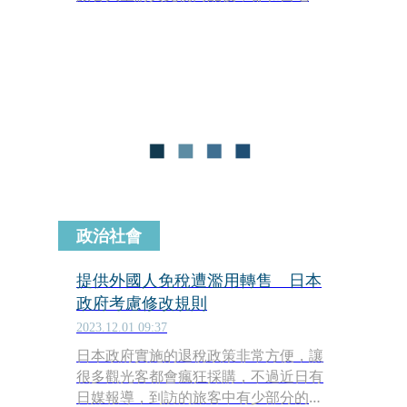
者串連、轉賣，藉此獲取其中價差。日
政府研擬修改退稅規定，改成到旅客到
機場才能退稅，但又擔心這樣恐怕造成
機場退稅大排長龍的問題，因此他們也
想了一個相應對策。
政治社會
提供外國人免稅遭濫用轉售 日本
政府考慮修改規則
2023.12.01 09:37
日本政府實施的退稅政策非常方便，讓
很多觀光客都會瘋狂採購，不過近日有
日媒報導，到訪的旅客中有少部分的人