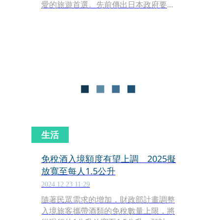
愛的旅遊首選。先前傳出日本政府要讓
外國旅客改成「到機場再退稅」，不過
目前可知該項制度應該明年才會實施；
而最近到日本旅遊，除了過海關檢查時
的Visit Japan Web申報制度仍維持以
外，還一項新服務上路，讓台灣旅客出
入境日本部分機場可以更簡便。
生活
免稅酒入境額度有望上調 2025擬
放寬至每人1.5公升
2024.12.23 11:29
隨著民眾需求的增加，財政部計畫調整
入境旅客攜帶酒類的免稅數量上限，將