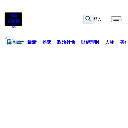
訂閱
登入
紙本雜
誌
最新
娛樂
政治社會
財經理財
人物
美