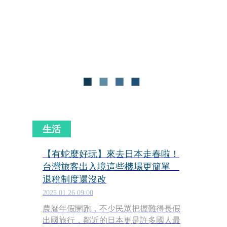
改為「先付後退」模式，改以線上登錄
與機場查核辦理退稅。
生活
【有蛇麼好玩】來去日本走春啦！
台灣旅客出入境這些機場更簡單
退稅制度還沒改
2025.01.26 09:00
農曆年假開跑，不少民眾把握難得長假
出國旅行，鄰近的日本更是許多國人最