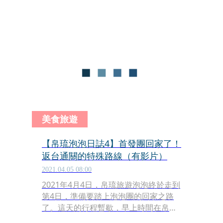
具裝運漏稅物品罪，重判10年4月，褫
奪公權10年；張恒嘉10年2月，褫奪公
權10年；華航人員部分，空品處副總邱
彰信涉逃稅罪判刑2年8月、協理于堯2
年6月、員工陳穎彥2年、組長黃川禎5
年4月；均可上訴，逃稅818萬餘元為不
法所得，由吳宗憲等8被告追繳沒收。
美食旅遊
【帛琉泡泡日誌4】首發團回家了！
返台通關的特殊路線（有影片）
2021.04.05 08:00
2021年4月4日，帛琉旅遊泡泡終於走到
第4日，準備要踏上泡泡團的回家之路
了。這天的行程暫歇，早上時間在帛琉
老爺大酒店喘口氣，了解防疫設施，也