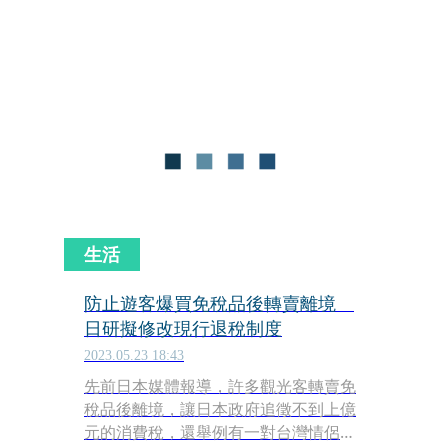
濫用免稅制度，偷偷在日本境內轉賣免
稅商品，導致日本政府有打算修改免稅
規則。
生活
防止遊客爆買免稅品後轉賣離境
日研擬修改現行退稅制度
2023.05.23 18:43
先前日本媒體報導，許多觀光客轉賣免
稅品後離境，讓日本政府追徵不到上億
元的消費稅，還舉例有一對台灣情侶瘋