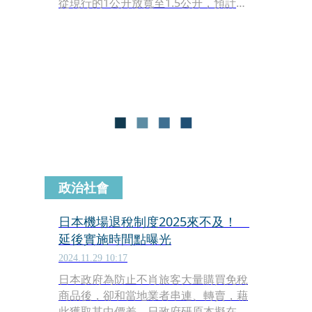
從現行的1公升放寬至1.5公升，預計於
2025年第一季正式實施。這項措施旨在
讓旅客能夠更方便地攜帶自用或送禮的
酒品，並符合國際上其他國家的標準。
政治社會
日本機場退稅制度2025來不及！
延後實施時間點曝光
2024.11.29 10:17
日本政府為防止不肖旅客大量購買免稅
商品後，卻和當地業者串連、轉賣，藉
此獲取其中價差。日政府研原本擬在