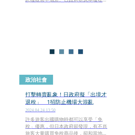
2025年採取在機場退稅制度，不過此政
策將延後實施，根據日本媒體近日報
導，因商家及相關系統調整工作需耗費
一年至一年半左右，機場退稅制度預計
在2026下半年才會開始實施。
政治社會
打擊轉賣亂象！日政府擬「出境才
退稅」 1招防止機場大混亂
2024.04.24 13:50
許多遊客出國購物時都可以享受「免
稅」優惠，但日本政府卻發現，有不肖
旅客大量購買免稅商品後，卻和當地業