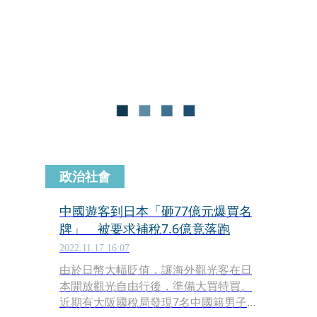
狂爆買金額高4.7億日圓（約新台幣1.08
億元）的商品，在離境前被發現商品沒
在身上，被要求補稅4,700萬日圓（約新
台幣1,081萬台幣），他們卻聲稱沒錢就
直接離境，日本政府也束手無策。日本
政府為了防止類似狀況，目前正在彙整
稅制改革的相關措施，希望能杜絕這類
非法獲利的問題。
政治社會
中國遊客到日本「砸77億元爆買名
牌」 被要求補稅7.6億竟落跑
2022.11.17 16:07
由於日幣大幅貶值，讓海外觀光客在日
本開放觀光自由行後，準備大買特買。
近期有大阪國稅局發現7名中國籍男子