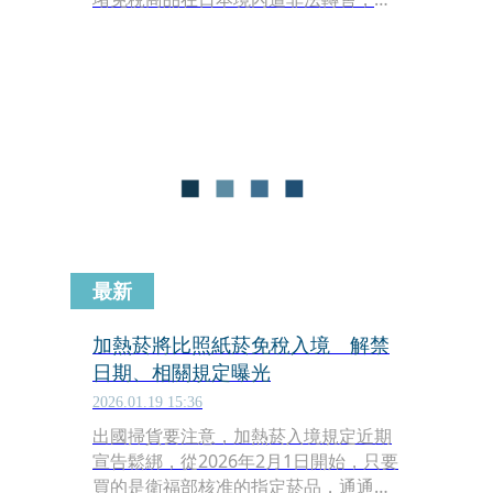
自2026年11月1日起調整退稅機制，由
現行「現場免稅」改為「事後退稅」，
旅客須先支付含稅價格，離境前再辦理
退稅手續。
最新
加熱菸將比照紙菸免稅入境 解禁
日期、相關規定曝光
2026.01.19 15:36
出國掃貨要注意，加熱菸入境規定近期
宣告鬆綁，從2026年2月1日開始，只要
買的是衛福部核准的指定菸品，通通給