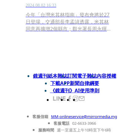
2024.08.02 16:33
今年「台灣米其林指南」發布會將於27
日登場，交通部長李孟諺透露，米其林
同意再擴增2個縣市；觀光署長周永暉
補充，在評比前不會告知哪2個縣市，
「明年就會知道了」。
鏡週刊紙本雜誌
訂閱電子雜誌
內容授權
下載APP
新聞自律綱要
《鏡週刊》AI使用準則
客服信箱
MM-onlineservice@mirrormedia.mg
客服電話
02-6633-3966
服務時間
週一至週五上午10時至下午6時