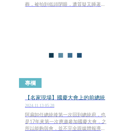
葬，被拍到低頭閉眼，遭質疑又睡著
了。第一夫人吉兒（Jill Biden）還被目
擊輕推拜登，似乎是在喚醒他，引發網
友們更多揣測。
專欄
【名家現場】國慶大會上的前總統
2024.11.13 05:28
阿扁卸任總統後第一次回到總統府，也
是17年來第一次應邀參加國慶大會，之
所以能夠與會，並不完全跟媒體報導或