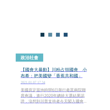
約組織（NATO）盟軍也同意，受北約
指揮的外國部隊比照美國於5月1日起撤
退；拜登也與阿富汗總統通話，承諾持
續致力穩固彼此的雙邊夥伴關係。
政治社會
【國會大暴動】川粉占領國會 小
布希：把美國變「香蕉共和國」
2021.01.07 17:34
美國原定當地時間6日舉行參眾兩院聯
席會議，進行2020年總統大選結果認
證，沒想到川普支持者今天闖入國會大
廈，美國前總統小布希（George W.