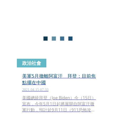
府軍及美國20年來建立的制度竟如此不
堪一擊。
政治社會
美軍5月撤離阿富汗 拜登：目前焦
點擺在中國
2021.04.15 07:33
美國總統拜登（Joe Biden）今（15日）
宣布，今年5月1日起將展開自阿富汗撤
軍行動，預計於9月11日（911恐怖攻擊
事件20週年）前全軍撤回，北大西洋公