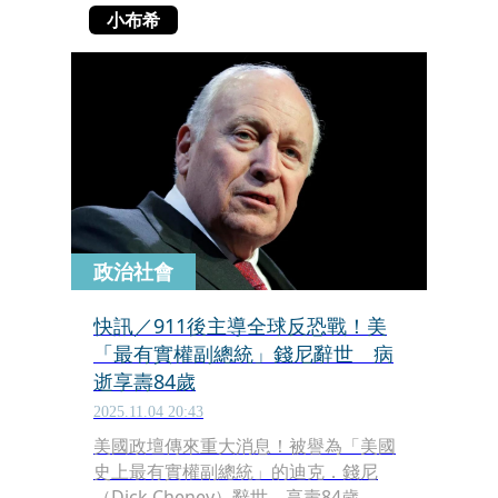
小布希
政治社會
快訊／911後主導全球反恐戰！美
「最有實權副總統」錢尼辭世 病
逝享壽84歲
2025.11.04 20:43
美國政壇傳來重大消息！被譽為「美國
史上最有實權副總統」的迪克．錢尼
（Dick Cheney）辭世，享壽84歲。據