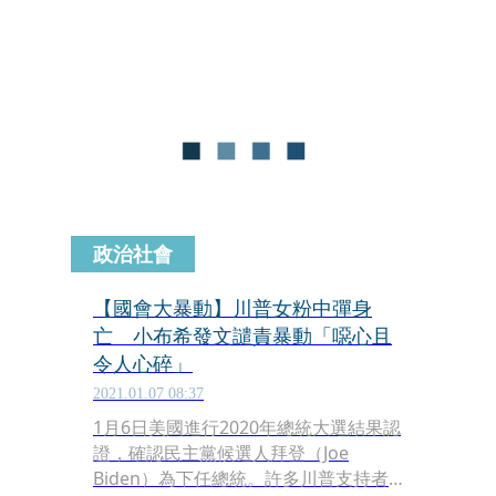
Bush）發聲明譴責國會衝突事件，小布
希表示，「這是『香蕉共和國』才會發
生的選舉爭議，不是我們這個民主共和
國。」，幾經波折，國會7日凌晨正式
認證總統當選人拜登（Joe Biden）勝
選。
政治社會
【國會大暴動】川普女粉中彈身
亡 小布希發文譴責暴動「噁心且
令人心碎」
2021.01.07 08:37
1月6日美國進行2020年總統大選結果認
證，確認民主黨候選人拜登（Joe
Biden）為下任總統。許多川普支持者