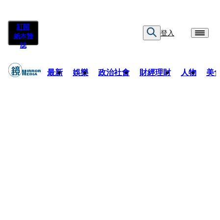
訂閱
登入
紙本雜
誌
最新
娛樂
政治社會
財經理財
人物
美