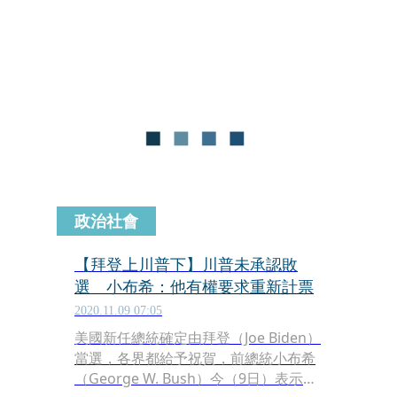
並不接受結果，前往華府周圍抗議選舉
不公，甚至有部分民眾侵入到建築物內
部，嘗試阻撓認證大選結果。就在抗議
群眾與警方爆發激烈衝突的過程中，一
名川普女性支持者胸口中彈，送醫後數
小時後確認不治身亡。
政治社會
【拜登上川普下】川普未承認敗
選 小布希：他有權要求重新計票
2020.11.09 07:05
美國新任總統確定由拜登（Joe Biden）
當選，各界都給予祝賀，前總統小布希
（George W. Bush）今（9日）表示也