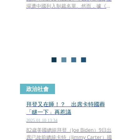
場遭中國列入制裁名單。然而，據《浮
華世界》雜誌最新報導，盧比歐在川普
政府內部的影響力有限，甚至被邊緣
化，多項重大外交決策他都是最後一個
得知的人，讓外界不禁揣測他恐怕無法
長久留任。
政治社會
拜登又在睡！？ 出席卡特國葬
「瞇一下」再惹議
2025.01.10 13:34
82歲美國總統拜登（Joe Biden）9日出
席已故前總統卡特（Jimmy Carter）國