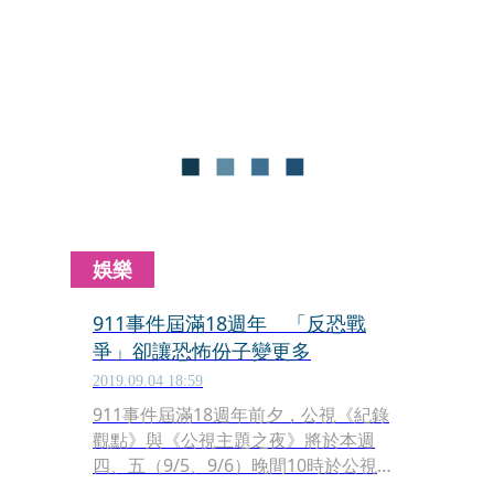
致電拜登恭賀勝選，但他同時也表示，
現任總統川普（Donald Trump）還是
有權利要求重新計票。
娛樂
911事件屆滿18週年 「反恐戰
爭」卻讓恐怖份子變更多
2019.09.04 18:59
911事件屆滿18週年前夕，公視《紀錄
觀點》與《公視主題之夜》將於本週
四、五（9/5、9/6）晚間10時於公視主
頻道分別播出紀錄片《強權下的反恐戰