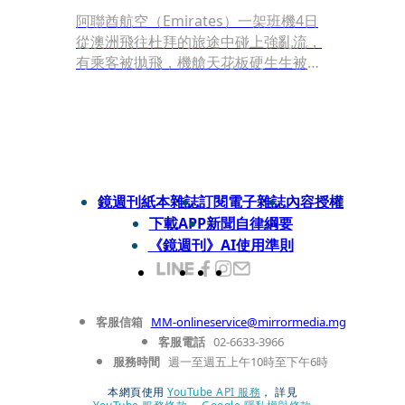
阿聯酋航空（Emirates）一架班機4日
從澳洲飛往杜拜的旅途中碰上強亂流，
有乘客被拋飛，機艙天花板硬生生被撞
裂，最後造成14名乘客受傷。當客機成
功著陸後，公司派遣護理團隊往前，確
保傷患得到妥善照顧。
鏡週刊紙本雜誌
訂閱電子雜誌
內容授權
下載APP
新聞自律綱要
《鏡週刊》AI使用準則
客服信箱
MM-onlineservice@mirrormedia.mg
客服電話
02-6633-3966
服務時間
週一至週五上午10時至下午6時
本網頁使用
YouTube API 服務
， 詳見