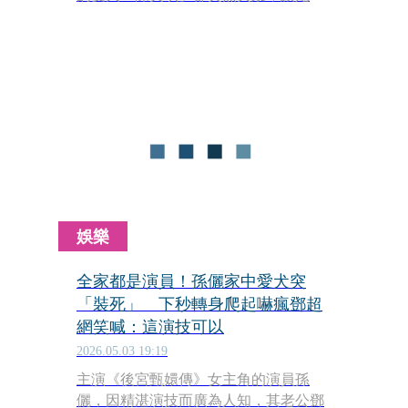
緒崩潰，祭出50萬元重金懸賞，希望外
界協助找回愛犬。貼文曝光後，也引發
大批網友關注，許多人自發組成「尋找
美琪大隊」，前往雲林協尋。
娛樂
全家都是演員！孫儷家中愛犬突
「裝死」 下秒轉身爬起嚇瘋鄧超
網笑喊：這演技可以
2026.05.03 19:19
主演《後宮甄嬛傳》女主角的演員孫
儷，因精湛演技而廣為人知，其老公鄧