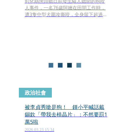
彰化縣埤頭鄉日前發生駭人聽聞的狗咬
人事件，一名76歲阿嬤在田間工作時，
遭3隻中型犬圍攻撕咬，全身留下超過
200處傷口，傷勢嚴重，目前歷經4次清
創手術，仍在醫院治療中。由於肇事犬
隻行兇後離奇消失，警方已展開大規模
追查行動。
政治社會
被李貞秀嗆是狗！ 鍾小平喊話戴
錫欽「帶我去植晶片」：不然要罰1
萬5啦
2026.03.23 15:34