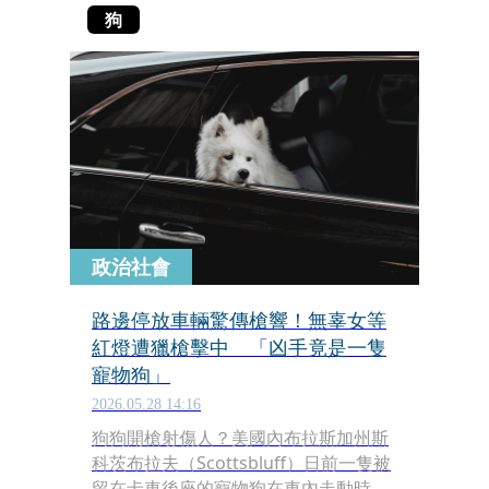
狗
政治社會
路邊停放車輛驚傳槍響！無辜女等
紅燈遭獵槍擊中 「凶手竟是一隻
寵物狗」
2026.05.28 14:16
狗狗開槍射傷人？美國內布拉斯加州斯
科茨布拉夫（Scottsbluff）日前一隻被
留在卡車後座的寵物狗在車內走動時，