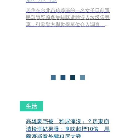
2025.12.05 13:43
居住在台北市信義區的一名女子日前遭
民眾質疑將多隻貓咪遺體混入垃圾袋丟
棄，引發警方與動保單位介入調查。經
查，共發現13隻貓遺體，其中多隻已嚴
重腐敗。動保處目前已依《動物保護
法》啟動行政與刑事程序，案情也牽出
女子住所長期被通報疑似不當飼養的背
景，再度引發社會對動物虐待議題的關
注。
生活
高雄豪宅被「狗尿淹沒」？房東崩
潰檢測結果曝：臭味超標10倍 馬
爾濟斯意外釀租屋大戰