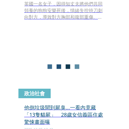
英國一名女子，因得知丈夫將他們共同
領養的狗狗安樂死後，情緒失控持刀刺
向對方，導致對方胸部和腹部重傷、差
點喪命。
政治社會
他倒垃圾聞到屍臭...一看內竟藏
「13隻貓屍」 28歲女信義區住處
驚悚畫面曝