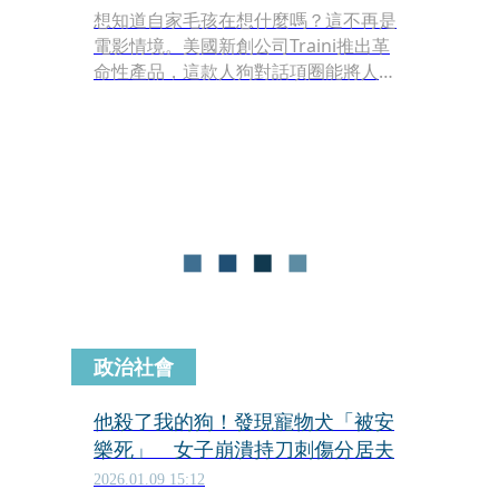
想知道自家毛孩在想什麼嗎？這不再是
電影情境。美國新創公司Traini推出革
命性產品，這款人狗對話項圈能將人類
語言即時轉譯為犬類音訊，並結合了智
慧手錶的健康偵測與追蹤GPS功能，獲
得Google、Meta與Nvidia副總裁等重
量級大咖投資。去年剛完成750萬美元
融資的他們，正式推出這款黑科技，誓
言要打破物種隔閡，讓毛孩與主人的關
係更上一層樓。
政治社會
他殺了我的狗！發現寵物犬「被安
樂死」 女子崩潰持刀刺傷分居夫
2026.01.09 15:12