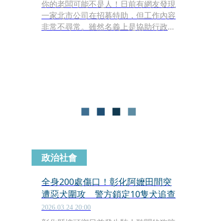
你的老闆可能不是人！日前有網友發現
一家北市公司在招募特助，但工作內容
非常不尋常。雖然名義上是協助行政與
財務，但實際上卻是哈士奇的專屬貼身
管家。應徵條件甚至直白要求必須熱愛
哈士奇，超狂的徵才訊息讓眾人笑稱這
根本是現實版的《我的老闆是狗》。
政治社會
全身200處傷口！彰化阿嬤田間突
遭惡犬圍攻 警方鎖定10隻犬追查
2026.03.24 20:00