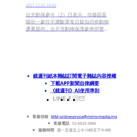
2025.12.02 18:01
台北動保處今（2）日表示，信義區富
陽街一處住宅遭斷電多日疑似仍有動物
遭棄屋內，台北市動物保護處會同警方
於11月28日進入屋內，將屋內1隻犬4隻
貓緊急送醫診療及安置，經獸醫師診斷
動物生命跡象皆穩定，動保處將依違反
動物保護法規定約談飼主到案說明。
鏡週刊紙本雜誌
訂閱電子雜誌
內容授權
下載APP
新聞自律綱要
《鏡週刊》AI使用準則
客服信箱
MM-onlineservice@mirrormedia.mg
客服電話
02-6633-3966
服務時間
週一至週五上午10時至下午6時