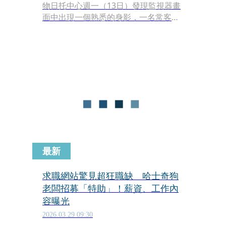
物日托中心週一（13日）發現監視器畫
面中出現一個熟悉的身影，一名常客哈
士奇「蜜西」（Missy）在沒有飼主帶
領的情況下，竟然獨自出現在戶外停車
場，可愛過程隨即在網路爆紅。
最新
求職網站驚見超狂職缺 哈士奇狗
老闆招募「特助」！薪資、工作內
容曝光
2026.03.29 09:30