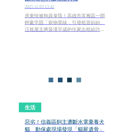
2025.12.03 13:42
房東快被狗尿臭昏！高雄市苓雅區一間
輕豪宅因「寵物異味」引發租賃糾紛。
汪姓屋主將裝潢完成的住家出租給許姓
女子，對方飼養一隻馬爾濟斯並簽署寵
物協議。租約期滿點交時，屋主卻指房
內充滿濃烈惡臭，多處家具疑遭狗尿浸
泡損壞，遂提告求償66萬元。法院審理
後裁定，許姓女子須賠償約37萬元，全
案仍可上訴。
生活
惡劣！信義區飼主遭斷水電棄養犬
貓 動保處現場發現「貓屍遺骨」