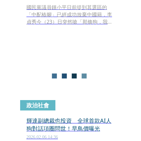
國民黨議員鍾小平日前提到其選區的
「中配樁腳」已經成功放棄中國籍，李
貞秀今（23）日突然嗆「那條狗，我都
說他是狗，媒體可以去報，他就是狗，
根本就不是人，不配當人」。對此，鍾
小平回應，「每個人對這個解讀不一
樣，我是把狗當人」，他還笑說，要提
醒議長戴錫欽，快把自己帶去植晶片，
不然要被罰15,000元，「她是女生我不
會跟她計較」。
政治社會
輝達副總裁也投資 全球首款AI人
狗對話項圈問世！早鳥價曝光
2026.02.06 14:36