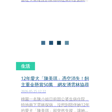
意外踩踏並觸發了一把槍膛內裝有實彈
的散彈槍。槍支走火後，子彈直接射穿
車門，導致一名正在附近道路上等待紅
綠燈的無辜女子手臂中彈受傷。
生活
12年愛犬「陳美琪」憑空消失！飼
主重金懸賞50萬 網友湧雲林協尋
2026.05.25 12:22
桃園一名陳小姐日前因公婆生病住院，
特地南下雲林探病，沒想到陪伴她12年
的愛犬「陳美琪」卻突然失蹤，讓她情