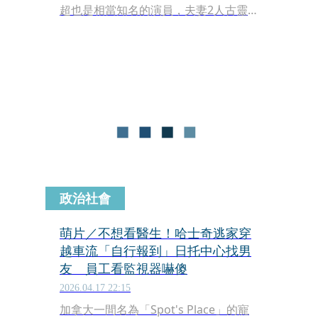
超也是相當知名的演員，夫妻2人古靈
精怪的個性也吸引不少粉絲。孫儷今
（3）日也貼出一段影片並說，家中的
狗也成了「戲精」，把鄧超給嚇壞。
政治社會
萌片／不想看醫生！哈士奇逃家穿
越車流「自行報到」日托中心找男
友 員工看監視器嚇傻
2026.04.17 22:15
加拿大一間名為「Spot's Place」的寵