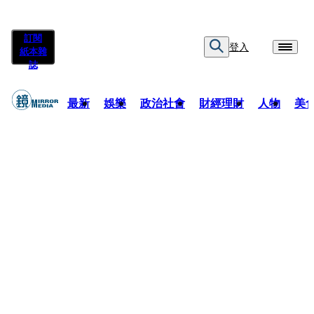
訂閱
登入
紙本雜
誌
最新
娛樂
政治社會
財經理財
人物
美