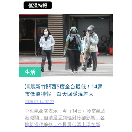
低溫特報
生活
清晨新竹關西5度全台最低！14縣
市低溫特報 白天回暖溫差大
2026.03.14 07:27
中央氣象署表示，今（14日）冷空氣逐
漸減弱，但清晨受到輻射冷卻影響，各
地氣溫仍偏低，今晨最低溫出現在新竹
縣關西鎮，清晨測得5.0度。氣象署也於