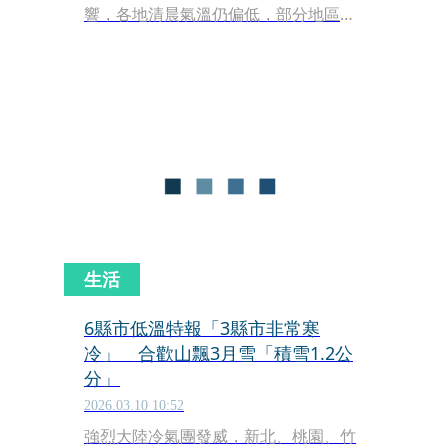
響，各地清晨氣溫仍偏低，部分地區有
出現10度以下低溫的機率；同時也對15
縣市發布陸上強風特報，提醒戶外工作
者注意安全。氣象專家吳德榮指出，今
晚起將有另一波乾冷空氣南下，氣溫將
再度下探，最低氣溫可能降至8度，民
眾除注意保暖外，也須留意強風帶來的
影響。
生活
6縣市低溫特報「3縣市非常寒
冷」 合歡山飄3月雪「積雪1.2公
分」
2026.03.10 10:52
強烈大陸冷氣團發威，新北、桃園、竹