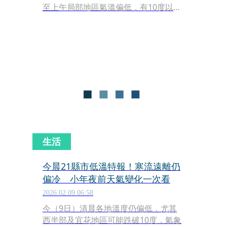
至上午局部地區氣溫偏低，有10度以下
氣溫發生的機率。西半部、宜蘭、花蓮
及金門局部地區有10度以下氣溫（黃色
燈號）發生的機率，請注意。
生活
今晨21縣市低溫特報！寒流遠離仍
偏冷 小年夜前天氣變化一次看
2026.02.09 06:58
今（9日）清晨各地溫度仍偏低，尤其
西半部及宜花地區可能跌破10度，氣象