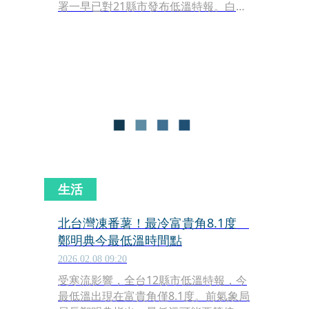
署一早已對21縣市發布低溫特報。白天
起寒流減弱，各地依舊偏冷，北部及宜
花高溫約在16～18度，中南部及台東約
20～22度，天氣以雲到晴為主。明（10
日）短暫回暖後，週三週四（11、12
日）因鋒面過境水氣略增，北東地區略
有降溫；週五（13日）至小年夜（15
日）則都是好天氣。
生活
北台灣凍番薯！最冷富貴角8.1度
鄭明典今最低溫時間點
2026.02.08 09:20
受寒流影響，全台12縣市低溫特報，今
最低溫出現在富貴角僅8.1度。前氣象局