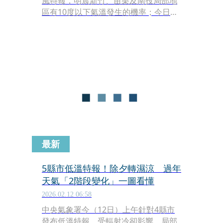
風特報，明晨新竹、苗栗及南投局部地
區有10度以下氣溫發生的機率；今日下
午至明晨5縣市有陣風8級以上發生的機
率。
最新
5縣市低溫特報！除夕轉濕涼 過年
天氣「2階段變化」一圖看懂
2026.02.12 06:58
中央氣象署今（12日）上午針對4縣市
發布低溫特報，受輻射冷卻影響，局部