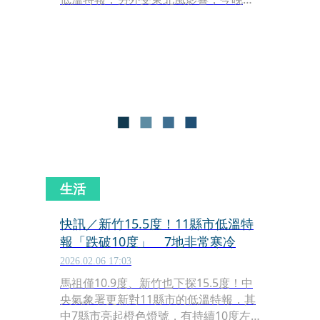
隆北海岸、台北市山區及宜花地區有局
部大雨發生機率。氣象專家林得恩指
出，這波寒流威力最強時段，落在今晚
至明晨。而週二（10日）全台短暫回溫
後，週三（11日）又會有另一波冷空氣
南下。
生活
快訊／新竹15.5度！11縣市低溫特
報「跌破10度」 7地非常寒冷
2026.02.06 17:03
馬祖僅10.9度、新竹也下探15.5度！中
央氣象署更新對11縣市的低溫特報，其
中7縣市亮起橙色燈號，有持續10度左