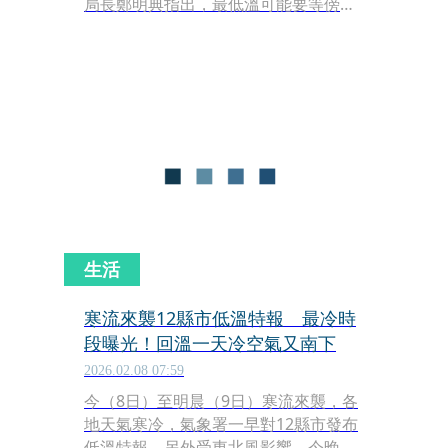
局長鄭明典指出，最低溫可能要等傍晚
日落之後才出現。
生活
寒流來襲12縣市低溫特報 最冷時
段曝光！回溫一天冷空氣又南下
2026.02.08 07:59
今（8日）至明晨（9日）寒流來襲，各
地天氣寒冷，氣象署一早對12縣市發布
低溫特報，另外受東北風影響，今晚基