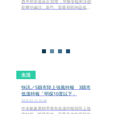
西半部高溫逼近30度，早晚受輻射冷卻
影響仍偏涼，新竹、苗栗局部地區低溫
下探10度以下。氣象專家林得恩表示，
今日起至小年夜（15日）前天氣好轉，
陽光普照、溫暖舒適，僅迎風面的花東
地區及恆春半島有零星短暫降雨。
生活
快訊／5縣市陸上強風特報 3縣市
低溫特報「明探10度以下」
2026.02.12 16:46
中央氣象署稍早發布低溫特報與陸上強