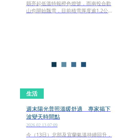
縣亮起低溫特報橙色燈號，而南投合歡
山也開始飄雪，目前積雪厚度逾1.2公
分，昆陽至松雪樓的路段進行交通管
制，限加掛雪鏈車輛行駛。
生活
週末陽光普照溫暖舒適 專家揭下
波變天時間點
2026.02.13 07:09
今（13日）北部及宜蘭氣溫持續回升，