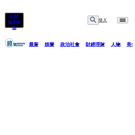
訂閱
登入
紙本雜
誌
最新
娛樂
政治社會
財經理財
人物
美