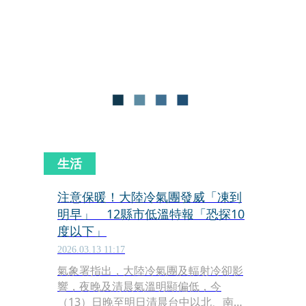
清晨6時34分發布低溫特報，全台共有
14個縣市可能出現10度以下低溫，其中
新竹縣局部地區更有6度以下低溫機
率。白天在陽光加熱下氣溫逐漸回升，
各地高溫約21至24度，南部可達26度左
右，整體為早晚偏冷、白天舒適溫暖，
日夜溫差明顯。
生活
注意保暖！大陸冷氣團發威「凍到
明早」 12縣市低溫特報「恐探10
度以下」
2026.03.13 11:17
氣象署指出，大陸冷氣團及輻射冷卻影
響，夜晚及清晨氣溫明顯偏低，今
（13）日晚至明日清晨台中以北、南