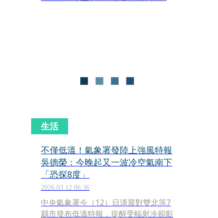
投、雲林至台南、宜蘭及花蓮局部地區
有10度以下氣溫（黃色燈號）發生的機
率，請注意。
生活
不僅低溫！氣象署發陸上強風特報
吳德榮：今晚起又一波冷空氣南下
「恐探8度」
2026.03.12 06:36
中央氣象署今（12）日清晨對雙北等7
縣市發布低溫特報，提醒受輻射冷卻影