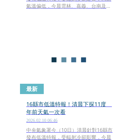
氣溫偏低，今晨雲林、嘉義、台南及南
投局部地區有10度以下氣溫（黃色燈
號）發生的機率，請注意。
最新
16縣市低溫特報！清晨下探11度
年前天氣一次看
2026.02.10 06:46
中央氣象署今（10日）清晨針對16縣市
發布低溫特報，受輻射冷卻影響，今晨