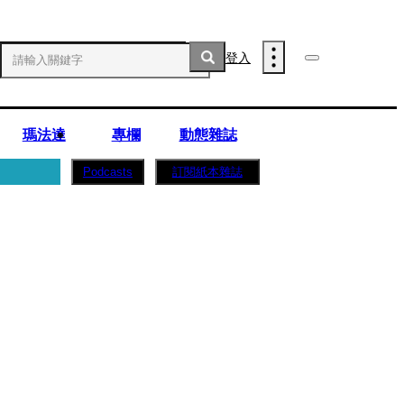
登入
瑪法達
專欄
動態雜誌
訂閱紙本雜誌
Podcasts