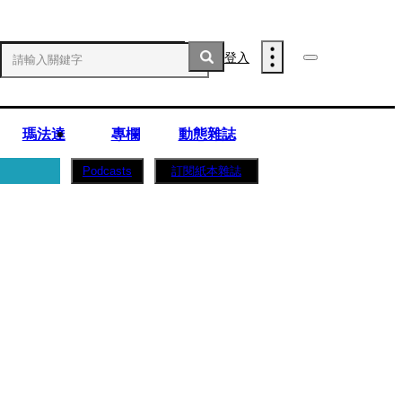
登入
瑪法達
專欄
動態雜誌
訂閱紙本雜誌
Podcasts