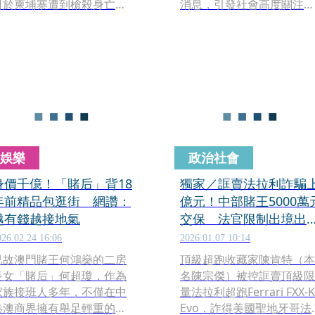
日於柬埔寨遭到槍殺身亡，
消息，引發社會高度關注。
不僅刑事局證實其死訊，當
事件不僅震動相關圈層，也
地台商圈的通訊軟體中，不
因通緝名單關聯人物曝光，
久後也流出林遭狙殺後，躺
再度掀起輿論討論。
在太平間床台上的遺容照
片，讓知情人士都大為震
驚，特別是台灣黑道圈更是
叫苦連天。
娛樂
政治社會
身價千億！「賭后」背18
獨家／誆賣法拉利詐騙
年前精品包逛街 網讚：
億元！中部賭王5000萬
越有錢越接地氣
交保 法官限制出境出
海、科技監控防脫逃
026.02.24 16:06
2026.01.07 10:14
已故澳門賭王何鴻燊的二房
頂級超跑收藏家陳肯特（本
長女「賭后」何超瓊，作為
名陳宗傑）被控誆賣頂級限
家族接班人多年，不僅在中
量法拉利超跑Ferrari FXX-K
港澳商界擁有舉足輕重的地
Evo，詐得美國聖地牙哥法