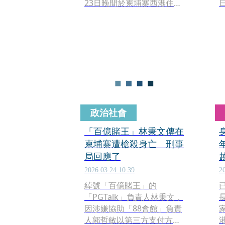
23日晚間於柬埔寨西港住家
附近遭槍擊身亡。據了解，
埋伏槍手以半自動武器近距
離向林開火，導致林全身中
槍29處，其中5槍集中在頭
部，致人於死的意圖明顯，
柬埔寨警方研判應為預謀性
行動。
政治社會
「百億賭王」林秉文傳在
柬埔寨遭槍殺身亡 刑事
局回應了
2026.03.24 10:39
2
綽號「百億賭王」的
「PGTalk」負責人林秉文，
因涉嫌協助「88會館」負責
人郭哲敏以第三方支付方式