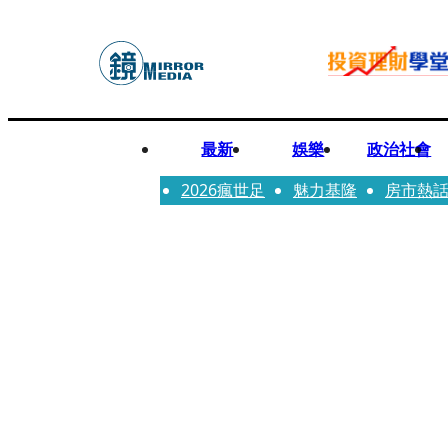
最新
娛樂
政治社會
2026瘋世足
魅力基隆
房市熱