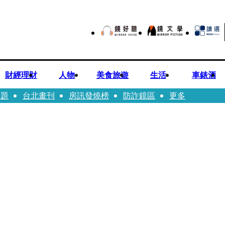
財經理財
人物
美食旅遊
生活
車錶酒
話題
台北畫刊
房訊發燒榜
防詐鏡區
更多