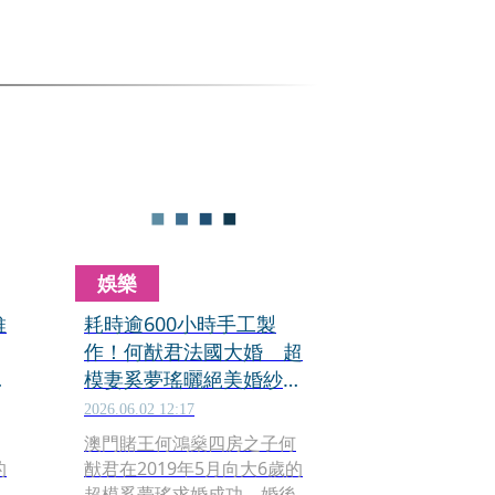
娛樂
維
耗時逾600小時手工製
作！何猷君法國大婚 超
再
模妻奚夢瑤曬絕美婚紗照
驚艷全網
2026.06.02 12:17
澳門賭王何鴻燊四房之子何
的
猷君在2019年5月向大6歲的
超模奚夢瑤求婚成功，婚後