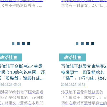
日又馬不停蹄返回香港，原
還育有一對兒女，2人1日
來是為了出席6歲長子何廣燊
行浪漫婚禮多日登上熱搜，
（Ronaldo）的幼稚園畢業
網友也翻出了奚夢瑤在201
典禮。四太梁安琪也到場，
年登上維多利亞的秘密時尚
見證愛孫的重要時刻。而
秀跌倒的畫面並說，「不必
Ronaldo念的貴族幼稚園，
糾結過去，懲罰自己，凡事
「天價學費」也曝光。
要往前看，現在的奚夢瑤非
常的幸福了」。
政治社會
政治社會
百億賭王命斷柬2／林秉
百億賭王林秉文柬埔寨2
文吸金10億落跑柬國 經
槍爆頭亡 四叉貓點名
營「殺豬盤」遭嚴打成狙
「橘子」1巧合喊：擔心
殺目標
妳安危
026.03.26 05:28
2026.03.25 16:52
因涉及88會館地下匯兌案遭
涉及地下匯兌與洗錢案的
起訴而棄保潛逃的「百億賭
「百億賭王」林秉文，近日
王」林秉文，驚傳在本月23
傳出在柬埔寨遭槍擊身亡的