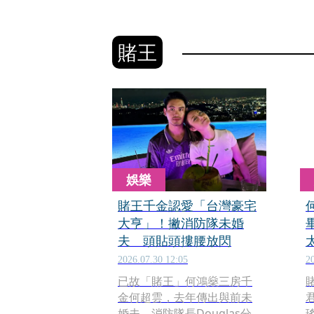
賭王
娛樂
賭王千金認愛「台灣豪宅
大亨」！撇消防隊未婚
夫 頭貼頭摟腰放閃
2026.07.30 12:05
2
已故「賭王」何鴻燊三房千
金何超雲，去年傳出與前未
婚夫、消防隊長Douglas分