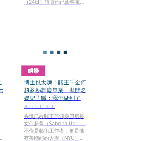
（24日）證實他已命喪柬埔
寨。據傳林秉文23日夜裡遭
至少3名凶嫌埋伏掃射，身中
29槍死狀悽慘，他被擊斃的
照片也跟著曝光，臉上除留
有刀傷，還有縫合等相驗後
的處理痕跡。
娛樂
上
博士也太嗨！賭王千金何
元
超盈熱舞慶畢業 拋開名
媛架子喊：我們做到了
2025.11.12 16:01
香港已故賭王何鴻燊四房長
女何超盈（Sabrina Ho），
不僅是藝術工作者，更是擁
拉
有美國紐約大學（NYU）