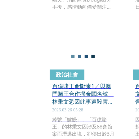
手後，感情動向備受關注。
近日她大方曬出與台灣新歡
Jony的親密合照，兩人頭貼
頭、摟腰放閃，Jony的背景
也遭起底。
政治社會
百億賭王命斷柬1／與澳
門賭王合作撈金闖名號
林秉文恐因此事遭殺害滅
口
2026.03.26 05:28
2
綽號「鱸鰻」、「百億賭
王」的林秉文因涉及88會館
案而潛逃出境，卻傳出於3月