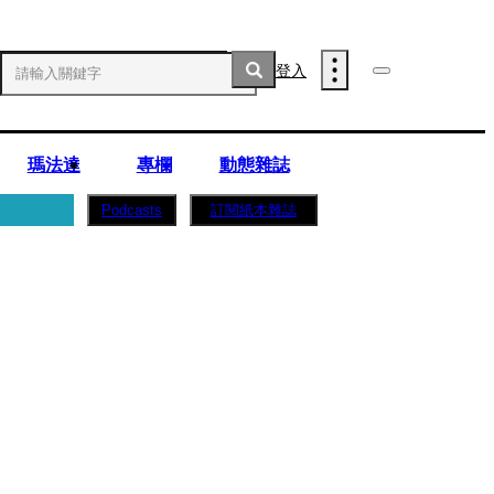
登入
瑪法達
專欄
動態雜誌
訂閱紙本雜誌
Podcasts