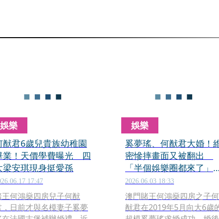
娛樂
娛樂
何猷君6歲兒貴族幼稚園
奚夢瑤、何猷君大婚！
畢業！天價學費曝光 四
密慘摔畫面又被翻出
太梁安琪現身挺愛孫
「半個娛樂圈都來了」
登熱搜網熱議
026.06.17 17:47
2026.06.03 18:33
賭王何鴻燊四房兒子何猷
澳門賭王何鴻燊四房之子何
君，日前才與名模妻子奚夢
猷君在2019年5月向大6歲
瑤在法國古堡補辦婚禮，近
超模奚夢瑤求婚成功，婚後