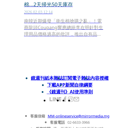
棉...2天掃光50天庫存
2026.02.03 12:14
南韓近期爆發「衛生棉搶購之亂」！電
商龍頭Coupang響應總統李在明針對生
理用品價格過高的批評，推出自有品牌
（PB）超殺優惠，將單片衛生棉售價砍
至99韓元（約新台幣2.16 元）。消息一
出，短短兩天內全數售罄，訂單量暴增
50倍，銷量驚人。
鏡週刊紙本雜誌
訂閱電子雜誌
內容授權
下載APP
新聞自律綱要
《鏡週刊》AI使用準則
客服信箱
MM-onlineservice@mirrormedia.mg
客服電話
02-6633-3966