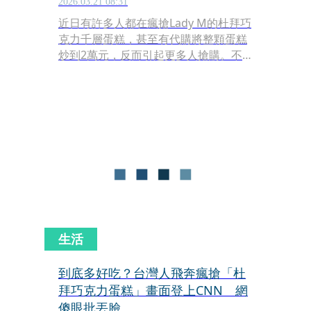
2026.03.21 08:31
近日有許多人都在瘋搶Lady M的杜拜巧
克力千層蛋糕，甚至有代購將整顆蛋糕
炒到2萬元，反而引起更多人搶購。不
過台灣Lady M昨（20）日晚間突然貼出
公告，不再單賣杜拜巧克力的口味，外
帶、內用都有特定的組合，此消息曝光
引發網路熱議。
生活
到底多好吃？台灣人飛奔瘋搶「杜
拜巧克力蛋糕」畫面登上CNN 網
傻眼批丟臉