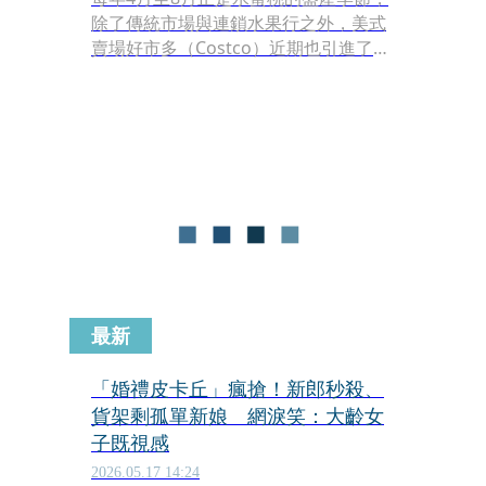
除了傳統市場與連鎖水果行之外，美式
賣場好市多（Costco）近期也引進了美
國空運水蜜桃，迅速成為賣場內的熱門
焦點。近日在臉書社團「COSTCO 好市
多 商品消費心得分享區」中，有會員發
文表示在賣場看見一款重量1.8公斤、標
價749元的進口水蜜桃，因猶豫今年批
次的實際品質與口感，特地發文徵詢廣
大消費者的真實試吃心得，隨即釣出大
批網友分享購買經驗。
最新
「婚禮皮卡丘」瘋搶！新郎秒殺、
貨架剩孤單新娘 網淚笑：大齡女
子既視感
2026.05.17 14:24