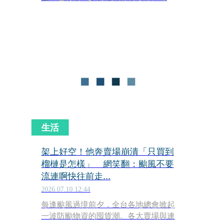
友在臉書社團發文分享實際逛店情況，
稱：「本來只是想趁新開幕來逛逛，沒
想到滿載而歸」，並透露現場多項開幕
特價品銷售快速，部分商品「賣完就不
會再補」。還有如太空艙、重機、魚
貨、寶可夢沙發等話題商品，讓網友驚
呼：「連住的太空艙都有了，貧窮真是
限制了我的想像。」
生活
架上好空！他奔賣場崩潰「只買到
榴槤是怎樣」 網笑翻：颱風不要
流連啊快往前走...
2026.07.10 12:44
每逢颱風過境前夕，全台各地總會掀起
一波防颱物資的囤貨潮。各大賣場與連