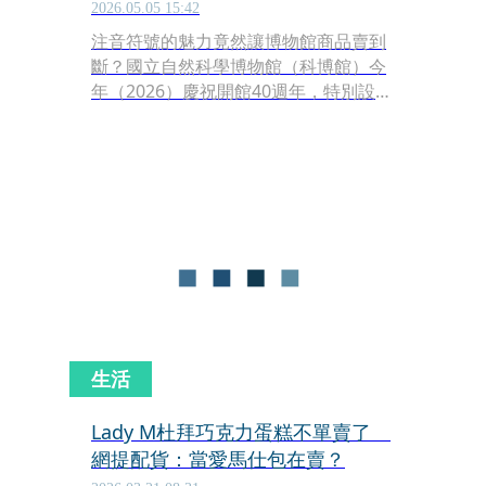
2026.05.05 15:42
注音符號的魅力竟然讓博物館商品賣到
斷？國立自然科學博物館（科博館）今
年（2026）慶祝開館40週年，特別設計
了一款印有注音「ㄎㄅ」二字的紀念
帽。沒想到這款簡約的「ㄎㄅ帽」一在
網路上曝光，隨即引發廣大網友熱議，
甚至掀起一波造詞大賽。雖然許多人第
一眼聯想到網路常用的不雅諧音，但也
意外為博物館帶來極高的討論熱度與搶
購人潮。
生活
Lady M杜拜巧克力蛋糕不單賣了
網提配貨：當愛馬仕包在賣？