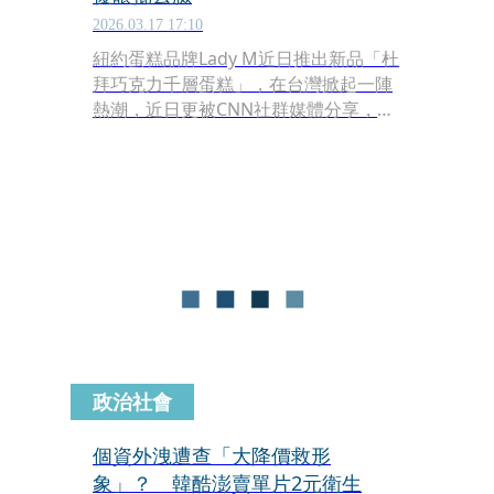
2026.03.17 17:10
紐約蛋糕品牌Lady M近日推出新品「杜
拜巧克力千層蛋糕」，在台灣掀起一陣
熱潮，近日更被CNN社群媒體分享，台
灣人為了這片蛋糕，竟在百貨公司鑽
洞、狂奔搶購，驚人的畫面則再度引發
網友討論。
政治社會
個資外洩遭查「大降價救形
象」？ 韓酷澎賣單片2元衛生