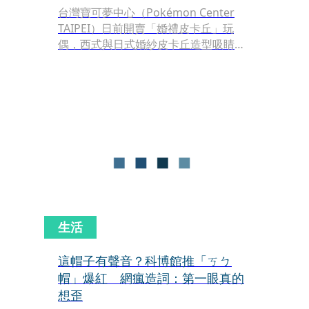
台灣寶可夢中心（Pokémon Center
TAIPEI）日前開賣「婚禮皮卡丘」玩
偶，西式與日式婚紗皮卡丘造型吸睛，
吸引大批黃牛與粉絲瘋搶。
生活
這帽子有聲音？科博館推「ㄎㄅ
帽」爆紅 網瘋造詞：第一眼真的
想歪