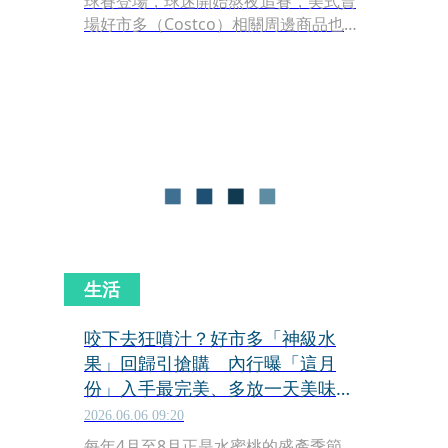
球賽登場，球迷開始熬夜追賽，美式賣
場好市多（Costco）相關周邊商品也出
現買氣。從大型電視、音響設備，到足
球應景小物、看球零食，都引發會員搶
購，讓賣場出現一波「看球經濟」。
生活
咬下去狂噴汁？好市多「神級水
果」回歸引搶購 內行曝「這月
份」入手最完美、多放一天美味升
級
2026.06.06 09:20
每年4月至8月正是水蜜桃的盛產季節，