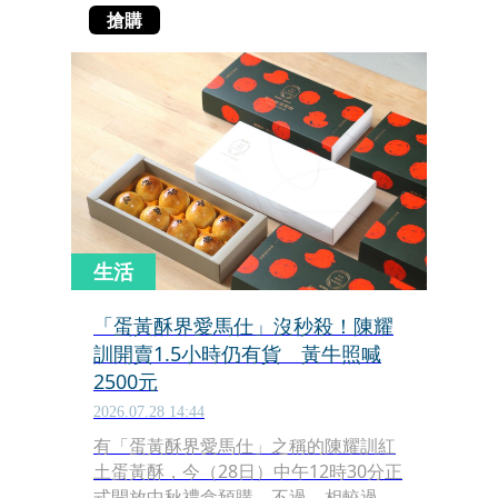
搶購
生活
「蛋黃酥界愛馬仕」沒秒殺！陳耀
訓開賣1.5小時仍有貨 黃牛照喊
2500元
2026.07.28 14:44
有「蛋黃酥界愛馬仕」之稱的陳耀訓紅
土蛋黃酥，今（28日）中午12時30分正
式開放中秋禮盒預購。不過，相較過去