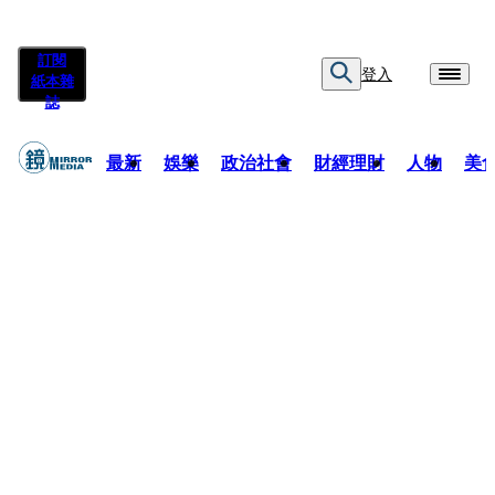
訂閱
登入
紙本雜
誌
最新
娛樂
政治社會
財經理財
人物
美