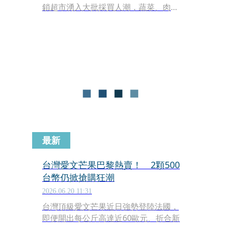
鎖超市湧入大批採買人潮，蔬菜、肉品
及麵包等民生必需品在短時間內被搶購
一空。財經網紅阿格力日前也親自前往
賣場準備補給物資，沒想到面對的卻是
空空如也的貨架，最後的採買結果讓阿
格力哭笑不得，將經歷分享至網路後迅
速引發熱烈迴響。
最新
台灣愛文芒果巴黎熱賣！ 2顆500
台幣仍掀搶購狂潮
2026.06.20 11:31
台灣頂級愛文芒果近日強勢登陸法國，
即便開出每公斤高達近60歐元、折合新