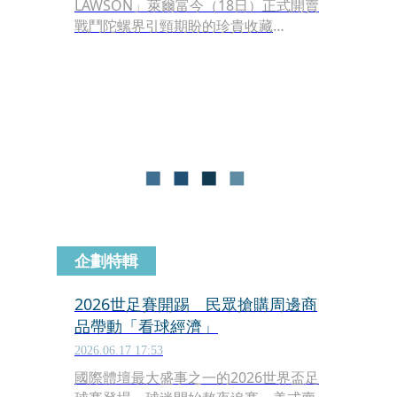
LAWSON」萊爾富今（18日）正式開賣
戰鬥陀螺界引頸期盼的珍貴收藏
「BEYBLADE X CX-18 腕龍鞭打隨機強
化組」。由於該款商品極具收藏價值，
從昨（17日）深夜開始，全台各地的萊
爾富門市便紛紛出現大批自備折疊椅與
小板凳的排隊人潮。現場除了資深陀螺
手之外，更有不少上班族與家長加入通
宵留守的行列，社群上更有不少「哪間
門市排隊人數最少」的討論貼文。
企劃特輯
2026世足賽開踢 民眾搶購周邊商
品帶動「看球經濟」
2026.06.17 17:53
國際體壇最大盛事之一的2026世界盃足