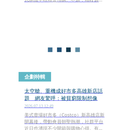
幾乎一開賣就秒殺、一盒難求盛況，今
年搶購熱度明顯降溫，開賣超過1個半
小時後，拓元售票系統仍有不少提貨時
段可供預約，不少網友也直呼「真輕鬆
就訂到了」「終於不用跟搶演唱會一
樣」。
企劃特輯
太空艙、重機成好市多高雄新店話
題 網友驚呼：被貧窮限制想像
2026.07.13 12:49
美式賣場好市多（Costco）新高雄店新
開幕後，帶動會員朝聖熱潮，社群平台
近日也湧現不少開箱與購物心得。有網