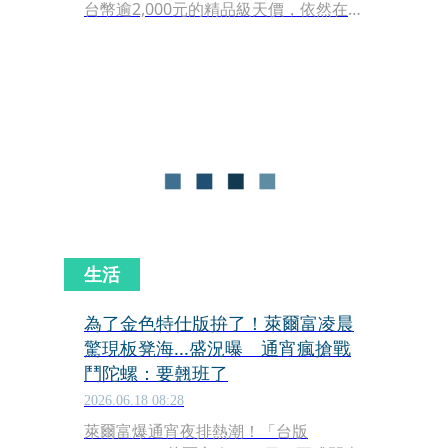
台幣逾2,000元的精品級天價，依然在巴
黎當地掀起不可思議的搶購狂潮。
生活
為了金色特仕版拚了！萊爾富凌晨
驚現板凳海...盛況曝 通宵瘋搶戰
鬥陀螺：要翹班了
2026.06.18 08:28
萊爾富爆通宵夜排熱潮！「台版