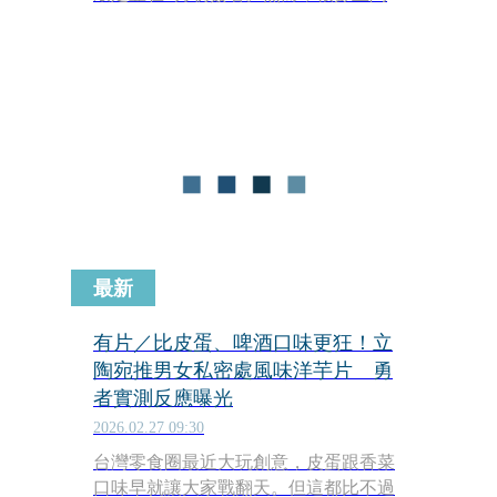
宛國家廣播電視台（LRT）最新報導，
立國外交部與駐立陶宛台灣代表處已共
同決議，暫時擱置「經濟合作行動計
畫」的相關談判。立國官方指出，此舉
是因為新聯合政府成立、國內政治環境
出現變化所致。此外，外界也高度關
注，隨著立陶宛新任總理魯吉尼涅
（Inga Ruginiene）上任後積極尋求恢
復對中關係，近期更傳出立國已提出方
案，同意中國在當地設立「臨時代辦
處」，有意尋求兩國關係正常化。
最新
有片／比皮蛋、啤酒口味更狂！立
陶宛推男女私密處風味洋芋片 勇
者實測反應曝光
2026.02.27 09:30
台灣零食圈最近大玩創意，皮蛋跟香菜
口味早就讓大家戰翻天。但這都比不過