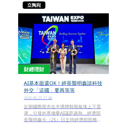
立陶宛
財經理財
AI基本面還OK！經長龔明鑫談科技
外交「這國」要再等等
2026.06.25 17:40
近期國際股市在半導體類股板塊上下震
盪，引發外界擔憂AI議題過熱，經濟部
長龔明鑫今（25）日主持經濟部部務會
議前表示，AI發展還是相當穩健、快