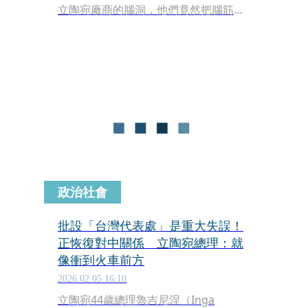
立陶宛廠商的腦洞，他們竟然把腦筋動
到人體私密部位，還推出男女不同版本
口味的洋芋片。這款重口味產品一曝
光，立刻讓原本覺得啤酒洋芋片很前衛
的網友們集體傻眼。
政治社會
批設「台灣代表處」是重大失誤！
正恢復對中關係 立陶宛總理：就
像衝到火車前方
2026.02.05 16:10
立陶宛44歲總理魯吉尼涅（Inga