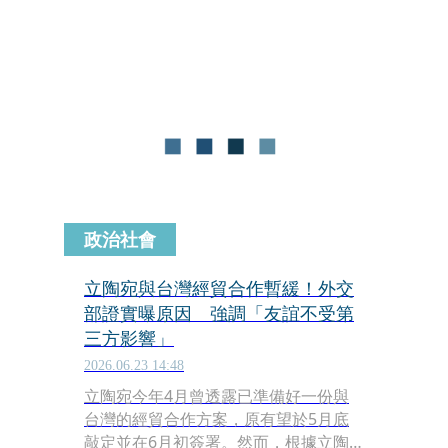
速，「基本面看起來還是ok的」，不擔
心台積電被專利蟑螂訴訟一事，電電公
會在波蘭的科技產業園區也將啟動，墨
西哥、美國的進度希望在今年底定下
來。
政治社會
立陶宛與台灣經貿合作暫緩！外交
部證實曝原因 強調「友誼不受第
三方影響」
2026.06.23 14:48
立陶宛今年4月曾透露已準備好一份與
台灣的經貿合作方案，原有望於5月底
敲定並在6月初簽署。然而，根據立陶