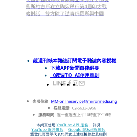
藍斯柏吉斯在立陶宛舉行第4屆印太戰
略對話，雙方除了譴責俄羅斯與中國等
國家，也強調維護台海和平穩定的重要
性，並反對單方面透過武力或脅迫改變
現狀。對此，我國外交部今日做出回
應。
鏡週刊紙本雜誌
訂閱電子雜誌
內容授權
下載APP
新聞自律綱要
《鏡週刊》AI使用準則
客服信箱
MM-onlineservice@mirrormedia.mg
客服電話
02-6633-3966
服務時間
週一至週五上午10時至下午6時
本網頁使用
YouTube API 服務
， 詳見
YouTube 服務條款
、
Google 隱私權與條款
瀏覽此頁面即代表您同意上述授權條款及細則