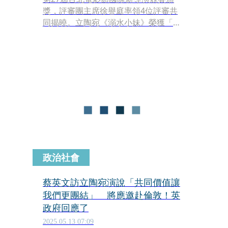
獎，評審團主席徐譽庭率領4位評審共
同揭曉。立陶宛《溺水小妹》榮獲「最
佳影片」，獲得獎金1萬美元；《利貝
拉達再一顆》獲得「評審團特別獎」，
抱回獎金5,000美元；此外，《兔巢少
年》拿下「台灣導演協會推薦獎」；而
台片《我家的事》則贏得「觀眾票選
獎」。
政治社會
蔡英文訪立陶宛演說「共同價值讓
我們更團結」 將應邀赴倫敦！英
政府回應了
2025.05.13 07:09