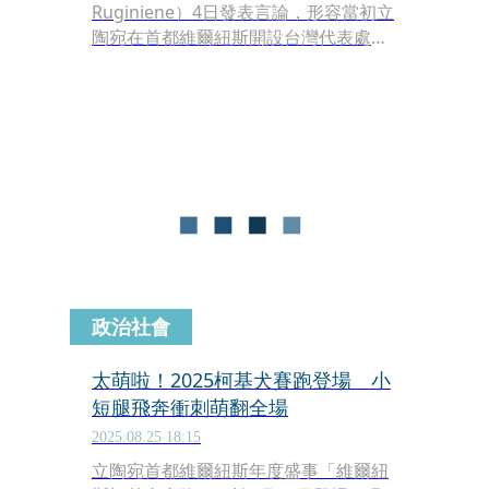
Ruginiene）4日發表言論，形容當初立
陶宛在首都維爾紐斯開設台灣代表處是
「跳到火車前面，結果吃了虧」，是一
項重大戰略失誤；同時強調歐洲採取統
一立場才是處理對中關係的最佳策略。
政治社會
太萌啦！2025柯基犬賽跑登場 小
短腿飛奔衝刺萌翻全場
2025.08.25 18:15
立陶宛首都維爾紐斯年度盛事「維爾紐