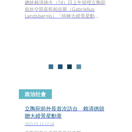
總統賴清德今（14）日上午頒授立陶宛
前外交部長藍柏吉斯（Gabrielius
Landsbergis）「特種大綬景星勳
章」，表彰其對台立關係的卓越貢獻。
賴清德感謝藍柏吉斯前外長堅定與台灣
站在一起，也堅持捍衛民主價值，為台
立創造豐碩合作成果。期待未來在經
貿、科技和文化等領域，有更多合作交
流，並繼續發揚民主和自由價值，一起
為雙方國家進步發展以及全球和平繁榮
貢獻心力。
政治社會
立陶宛前外長首次訪台 賴清德頒
贈大綬景星勳章
2025.01.12 12:16