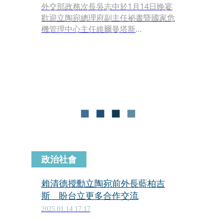
外交部政務次長吳志中於1月14日晚宴
歡迎立陶宛總理府副主任祕書暨國家危
機管理中心主任維爾曼塔斯
（Vilmantas Vitkauskas）及所率領的
「反制外國資訊操弄（Foreign
Information Manipulation
Interference, FIMI）」團，雙方就台立
關係、國際情勢及如何深化在FIMI領域
的交流合作交換意見。
政治社會
賴清德授勳立陶宛前外長藍柏吉
斯 盼台立更多合作交流
2025.01.14 17:17