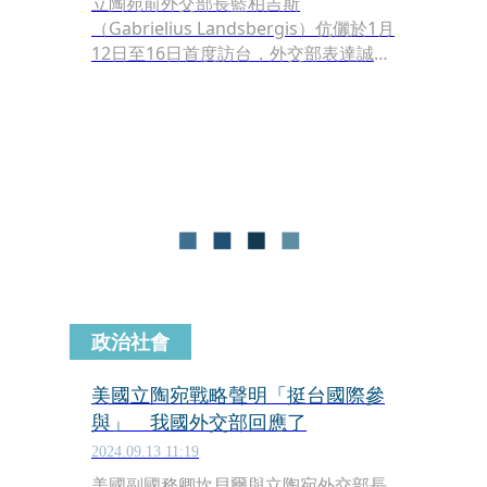
立陶宛前外交部長藍柏吉斯
（Gabrielius Landsbergis）伉儷於1月
12日至16日首度訪台，外交部表達誠摯
歡迎。
政治社會
美國立陶宛戰略聲明「挺台國際參
與」 我國外交部回應了
2024.09.13 11:19
美國副國務卿坎貝爾與立陶宛外交部長