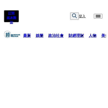
訂閱
登入
紙本雜
誌
最新
娛樂
政治社會
財經理財
人物
美