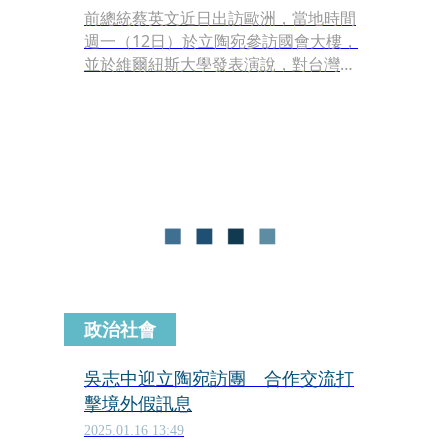
前總統蔡英文近日出訪歐洲，當地時間
週一（12日）於立陶宛參訪國會大樓，
並於維爾紐斯大學發表演說，對台灣與
立陶宛的友誼表示振奮，感謝立陶宛的
歡迎，也強調當前民主國家正受到威權
勢力挑戰，但台灣始終與志同道合的夥
伴站在一起，「共同的價值能讓我們更
加團結。」據報，蔡英文此行將應英國
國會議員邀請前往倫敦，先前傳出英國
政府擔心蔡英文到訪會影響與中關係，
不過英國政府這次表示，尊重國會的獨
立自主。
政治社會
吳志中迎立陶宛訪團 合作交流打
擊境外假訊息
2025.01.16 13:49