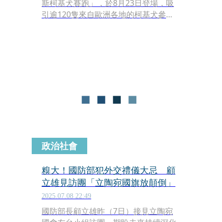
斯柯基犬賽跑」，於8月23日登場，吸
引逾120隻來自歐洲各地的柯基犬參
賽，數千名市民與觀眾紛紛湧入立陶宛
首都最大的公園。
政治社會
糗大！國防部犯外交禮儀大忌 顧
立雄見訪團「立陶宛國旗放顛倒」
2025.07.08 22:49
國防部長顧立雄昨（7日）接見立陶宛