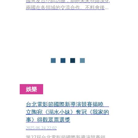
國會友台小組訪團，期盼未來持續深化
兩國在各領域的交流合作。不料會後國
防部提供的照片中，竟發現立陶宛國旗
被放反了，鬧出的國際笑話不僅凸顯國
防部的不專業，更是對立陶宛的嚴重失
禮。
娛樂
台北電影節國際新導演競賽揭曉
立陶宛《溺水小妹》奪冠《我家的
事》得觀眾票選獎
2025.06.24 22:02
第27屆台北電影節國際新導演競賽頒