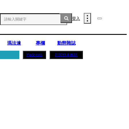
登入
瑪法達
專欄
動態雜誌
訂閱紙本雜誌
Podcasts