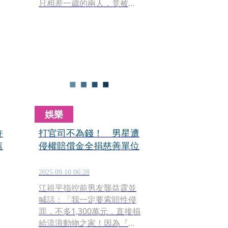
只相差一歲的兩人，竟被毒
舌網友說母子戀，讓她哭笑
不得。
娛樂
許
打官司不為錢！ 男星遭
這
侵權賠償金全捐慈善單位
2025.09.10 06:28
江祖平指控前男友龔益霆並
喊話：「我一定要索賠性侵
罪，不多1,300萬元，直接捐
給流浪動物之家！因為『龔